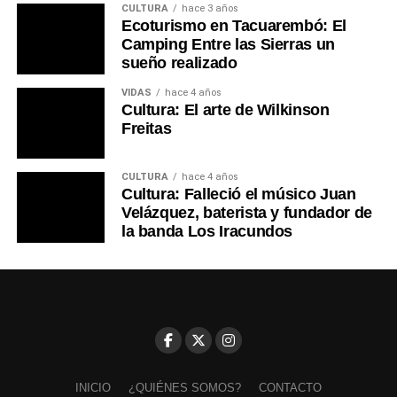
a los compromisos laborales y las guardias de la doctora
CULTURA
hace 3 años
Ecoturismo en Tacuarembó: El
en el CTI, la recepción de los donativos se realiza
Camping Entre las Sierras un
durante la semana a partir de las 18:00 horas, momento
sueño realizado
en que su familia se encuentra disponible para seguir
recibiendo el abrazo solidario de Tacuarembó.
VIDAS
hace 4 años
Cultura: El arte de Wilkinson
Freitas
Portal del Norte
CULTURA
hace 4 años
Cultura: Falleció el músico Juan
Velázquez, baterista y fundador de
la banda Los Iracundos
INICIO
¿QUIÉNES SOMOS?
CONTACTO