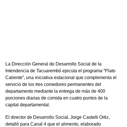
A su vez, los técnicos del CCU expresaron su
reconocimiento a la gestión comunal por la
implementación de la cartera de tierras, destacando que
dicha herramienta facilitó la concreción de las obras.
Desde la directiva de la cooperativa, la secretaria María
Pastorini enfatizó que el logro representa el cierre de una
etapa de lucha y el inicio de un nuevo capítulo donde
crecerán sueños y recuerdos para toda la vida.
La Dirección General de Desarrollo Social de la
Intendencia de Tacuarembó ejecuta el programa “Plato
Para complementar el desarrollo del nuevo barrio,
Caliente”, una iniciativa estacional que complementa el
Ezquerra anunció que la Intendencia finaliza el proceso
servicio de los tres comedores permanentes del
licitatorio para ejecutar obras de infraestructura que
departamento mediante la entrega de más de 400
abarcarán cordón cuneta, veredas, carpeta asfáltica y
porciones diarias de comida en cuatro puntos de la
alumbrado público. Dichos trabajos comenzarán en un
capital departamental.
plazo de seis a ocho meses, una vez concluidas las
intervenciones de saneamiento y agua potable. La
El director de Desarrollo Social, Jorge Castelli Ortiz,
jornada cerró con una emotiva entrega de llaves que
detalló para Canal 4 que el alimento, elaborado