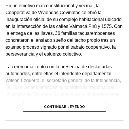
Polanco está más al sur y no tiene la posibilidad que
En un emotivo marco institucional y vecinal, la
tienen los tacuaremboenses de poder encontrar con un
Cooperativa de Viviendas Covinatac celebró la
montón de almacenes y comercios que se abastecen con
inauguración oficial de su complejo habitacional ubicado
productos procedentes del Brasil. Los precios de San
en la intersección de las calles Vaimacá Pirú y 1575. Con
Gregorio de Polanco están igual a los precios del resto
la entrega de las llaves, 36 familias tacuaremboenses
del país. Una persona que viene del sur y del centro del
concretaron el ansiado sueño del techo propio tras un
país no encuentra los precios de San Gregorio caros sino
extenso proceso signado por el trabajo cooperativo, la
normales”, explicó Marcelo Crespi.
perseverancia y el esfuerzo colectivo.
Portal del Norte
La ceremonia contó con la presencia de destacadas
autoridades, entre ellas el intendente departamental
Wilson Ezquerra; el secretario general de la Intendencia,
Dr. José Omar Menéndez; el coordinador regional del
Ministerio de Vivienda, Roberto Araújo; el representante
de la Mesa Intercooperativas, Pablo González Camisa;
CONTINUAR LEYENDO
así como técnicos del Centro Cooperativista Uruguayo
NOTICIAS RELACIONADAS:
DESTACADOS
SAN GREGORIO
TACUAREMBÓ
(CCU), socios y vecinos de la zona.
A CONTINUACIÓN
Durante su intervención, el intendente Ezquerra felicitó a