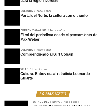
para la región Noreste
CULTURA
hace 4 años
Portal del Norte: la cultura como triunfo
OPINIÓN Y ANÁLISIS
hace 4 años
El rol del periodista desde el pensamiento de
Max Weber
CULTURA
hace 4 años
Comprendiendo a Kurt Cobain
Respecto al estado actual de las donaciones, los
organizadores detallaron que los medicamentos y los
VIDAS
hace 4 años
alimentos no perecederos siguen siendo la prioridad
Cultura: Entrevista al retratista Leonardo
absoluta en esta fase crítica. Por el contrario, se solicita a
Gularte
la población que ya no envíe ropa, dado que tanto los
centros de acopio en Montevideo como los de Venezuela
LO MÁS VISTO
se encuentran completamente abastecidos de
indumentaria. En el caso de los abrigos y camperas
ESTADO DEL TIEMPO
hace 4 años