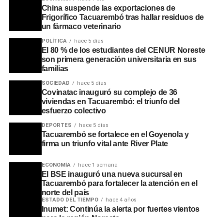
China suspende las exportaciones de
para su posterior traslado gracias a la colaboración de
Frigorífico Tacuarembó tras hallar residuos de
una colega, y el resto de la carga principal será
un fármaco veterinario
trasladada hacia la capital del país sin costo gracias al
POLÍTICA
hace 5 días
apoyo logístico de la empresa de transporte El Calabrés.
El 80 % de los estudiantes del CENUR Noreste
son primera generación universitaria en sus
familias
SOCIEDAD
hace 5 días
Covinatac inauguró su complejo de 36
viviendas en Tacuarembó: el triunfo del
esfuerzo colectivo
DEPORTES
hace 5 días
Tacuarembó se fortalece en el Goyenola y
firma un triunfo vital ante River Plate
ECONOMÍA
hace 1 semana
El BSE inauguró una nueva sucursal en
Tacuarembó para fortalecer la atención en el
norte del país
ESTADO DEL TIEMPO
hace 4 años
Inumet: Continúa la alerta por fuertes vientos