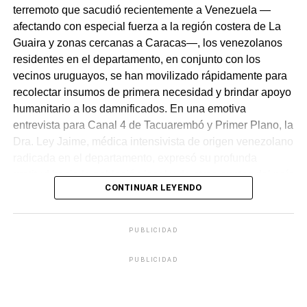
terremoto que sacudió recientemente a Venezuela —
afectando con especial fuerza a la región costera de La
Guaira y zonas cercanas a Caracas—, los venezolanos
residentes en el departamento, en conjunto con los
vecinos uruguayos, se han movilizado rápidamente para
recolectar insumos de primera necesidad y brindar apoyo
humanitario a los damnificados. En una emotiva
entrevista para Canal 4 de Tacuarembó y Primer Plano, la
Dra. Ley Jaime, médica intensivista de origen venezolano
radicada en el departamento, expresó su profunda
gratitud hacia la población local y de otros puntos del país
CONTINUAR LEYENDO
como Paysandú, Salto, Maldonado y Canelones. Destacó
que están muy conmovidos por la gran receptividad, ya
que los uruguayos han sido sumamente colaboradores y
PUBLICIDAD
se han solidarizado donando una gran cantidad de
insumos que hoy llenan de esperanza a los
PUBLICIDAD
organizadores.
A pesar de que su familia directa no sufrió daños —