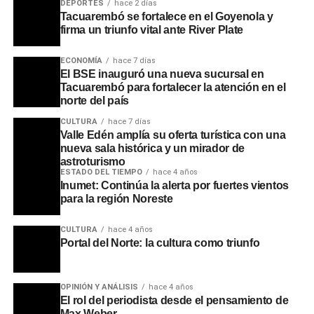
DEPORTES
hace 2 días
tiempo récord. También resaltó hitos locales como el
Tacuarembó se fortalece en el Goyenola y
firma un triunfo vital ante River Plate
aumento del 72% al 98% en la cobertura de la vacuna
contra el virus BRS en embarazadas y la reciente
ECONOMÍA
hace 7 días
incorporación gratuita de la vacuna contra el
El BSE inauguró una nueva sucursal en
meningococo, un insumo que previamente tenía un costo
Tacuarembó para fortalecer la atención en el
norte del país
privado de hasta 400 dólares.
CULTURA
hace 7 días
Para operativizar estos esfuerzos, Alicia Rodríguez, de la
Valle Edén amplía su oferta turística con una
nueva sala histórica y un mirador de
Red de Atención Primaria (RAP), confirmó que las rondas
astroturismo
rurales de vacunación ya están en marcha, gracias a un
ESTADO DEL TIEMPO
hace 4 años
esfuerzo interinstitucional donde la Intendencia facilita el
Inumet: Continúa la alerta por fuertes vientos
para la región Noreste
transporte para que el personal de ASSE y la Comisión
de la Lucha Antituberculosa lleguen a cada rincón del
CULTURA
hace 4 años
departamento. Tras visitar Curtina ayer, los equipos se
Portal del Norte: la cultura como triunfo
encuentran hoy en Caraguatá y llegarán mañana a
Ansina, consolidando un modelo de gestión que busca,
literalmente, salir al encuentro del ciudadano para
OPINIÓN Y ANÁLISIS
hace 4 años
promover una vida más larga y saludable.
El rol del periodista desde el pensamiento de
Max Weber