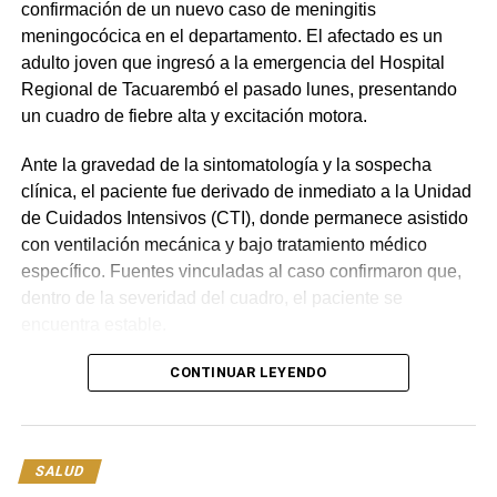
confirmación de un nuevo caso de meningitis
meningocócica en el departamento. El afectado es un
adulto joven que ingresó a la emergencia del Hospital
Regional de Tacuarembó el pasado lunes, presentando
un cuadro de fiebre alta y excitación motora.
Ante la gravedad de la sintomatología y la sospecha
clínica, el paciente fue derivado de inmediato a la Unidad
de Cuidados Intensivos (CTI), donde permanece asistido
con ventilación mecánica y bajo tratamiento médico
específico. Fuentes vinculadas al caso confirmaron que,
dentro de la severidad del cuadro, el paciente se
encuentra estable.
En paralelo a la atención médica en CTI, se activó de
CONTINUAR LEYENDO
forma urgente el protocolo epidemiológico
correspondiente. Como medida preventiva fundamental,
el equipo de salud procedió a administrar medicación
SALUD
profiláctica a todos los familiares y contactos estrechos