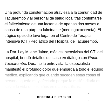
Una profunda consternación atraviesa a la comunidad de
Tacuarembó y al personal de salud local tras confirmarse
el fallecimiento de una lactante de apenas dos meses a
causa de una púrpura fulminante (meningococcemia). El
trágico episodio tuvo lugar en el Centro de Terapia
Intensiva (CTI) Pediátrico del Hospital de Tacuarembó.
La Dra. Ley Milene Jaime, médica intensivista del CTI del
hospital, brindó detalles del caso en diálogo con
Radio
Tacuarembó
. Durante la entrevista, la especialista
manifestó el profundo dolor que embarga a todo el equipo
médico, explicando que cuando suceden estas cosas el
personal queda muy afectado porque la misión diaria es
salvar la vida de los niños en etapas críticas.
Según el relato de la especialista, se trataba de una bebé
CONTINUAR LEYENDO
sana, con controles pediátricos al día y un desarrollo