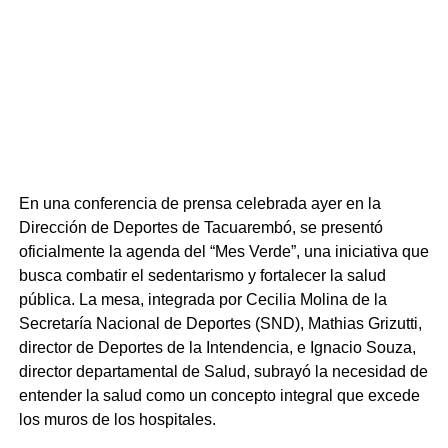
meningococcemia, ratificado posteriormente por el
análisis del líquido cefalorraquídeo. El estado de la
lactante se deterioró de forma veloz y, a menos de dos
horas de entrar al CTI, sufrió un paro cardiorrespiratorio. A
pesar de las intensas maniobras de reanimación
cardiopulmonar básica y avanzada, la menor falleció. La
doctora enfatizó que desde el inicio de la fiebre hasta el
deceso transcurrieron apenas 12 horas, recordando que
esta patología tiene una mortalidad descrita de hasta el
En una conferencia de prensa celebrada ayer en la
50% a nivel mundial y avanza de forma extremadamente
Dirección de Deportes de Tacuarembó, se presentó
rápida.
oficialmente la agenda del “Mes Verde”, una iniciativa que
busca combatir el sedentarismo y fortalecer la salud
Para llevar tranquilidad a los vecinos de Tacuarembó, la
pública. La mesa, integrada por Cecilia Molina de la
intensivista aclaró que se identificó y medicó a todos los
Secretaría Nacional de Deportes (SND), Mathias Grizutti,
contactos directos para cortar cualquier posibilidad de
director de Deportes de la Intendencia, e Ignacio Souza,
contagio. Al ser una bebé pequeña, no asistía a centros
director departamental de Salud, subrayó la necesidad de
educativos ni guarderías, y convivía únicamente con sus
entender la salud como un concepto integral que excede
padres y abuelos paternos. Todos ellos ya recibieron la
los muros de los hospitales.
profilaxis antibiótica necesaria y, al no haber más niños