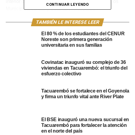
interior del departamento, tendrán que concurrir a los
CONTINUAR LEYENDO
Municipios, Juntas y Oficinas Municipales”.
El intendente de Tacuarembó, Wilson Ezquerra, en una
TAMBIÉN LE INTERESE LEER
entrevista para Canal 7 en la pasada jornada del día
El 80 % de los estudiantes del CENUR
martes 23 de abril, expresó que “ es una primera
Noreste son primera generación
oportunidad laboral para mucha gente” en referencia a los
universitaria en sus familias
jornales solidarios”. Además, el jerarca señaló que “por el
accionar de la gente que trabaja en la calle han
Covinatac inauguró su complejo de 36
conseguido empleo, e involucrándose en su primera
viviendas en Tacuarembó: el triunfo del
oportunidad laboral”.
esfuerzo colectivo
Sobre las tareas de mantenimiento que se realizan en los
Tacuarembó se fortalece en el Goyenola
jornales solidarios, el intendente apuntó que “en todas las
y firma un triunfo vital ante River Plate
localidades del departamento; juntas locales, alcaldías y
la ciudad de Tacuarembó, son sumamente importantes
para mantener limpios los poblados y fortalecer las áreas
El BSE inauguró una nueva sucursal en
de servicio”.
Tacuarembó para fortalecer la atención
en el norte del país
NOMINA-TOTAL-TITULARES-Y-SUPLENTES-ARCHIVO-