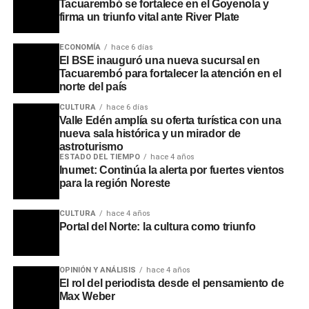
advirtió que la pérdida de poder adquisitivo de estas
Tacuarembó se fortalece en el Goyenola y
firma un triunfo vital ante River Plate
familias repercute directamente en el comercio y la
economía de todo el departamento de Tacuarembó. La
ECONOMÍA
hace 6 días
organización sindical continuará en asamblea para
El BSE inauguró una nueva sucursal en
monitorear el desarrollo de la situación a medida que se
Tacuarembó para fortalecer la atención en el
acerque la fecha de implementación de la medida.
norte del país
CULTURA
hace 6 días
Portal del Norte
Valle Edén amplía su oferta turística con una
nueva sala histórica y un mirador de
astroturismo
ESTADO DEL TIEMPO
hace 4 años
Inumet: Continúa la alerta por fuertes vientos
para la región Noreste
CULTURA
hace 4 años
Portal del Norte: la cultura como triunfo
OPINIÓN Y ANÁLISIS
hace 4 años
El rol del periodista desde el pensamiento de
Max Weber