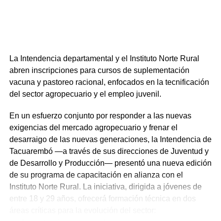
La sucursal ya se encuentra operativa y atiende al
público de lunes a viernes, de 12:00 a 17:00 horas, en el
mismo horario que la Casa Central.
La Intendencia departamental y el Instituto Norte Rural
abren inscripciones para cursos de suplementación
vacuna y pastoreo racional, enfocados en la tecnificación
del sector agropecuario y el empleo juvenil.
En un esfuerzo conjunto por responder a las nuevas
exigencias del mercado agropecuario y frenar el
desarraigo de las nuevas generaciones, la Intendencia de
Tacuarembó —a través de sus direcciones de Juventud y
de Desarrollo y Producción— presentó una nueva edición
de su programa de capacitación en alianza con el
Instituto Norte Rural. La iniciativa, dirigida a jóvenes de
entre 18 y 29 años, ofrecerá formación técnica en dos
áreas críticas para la evolución del sector: