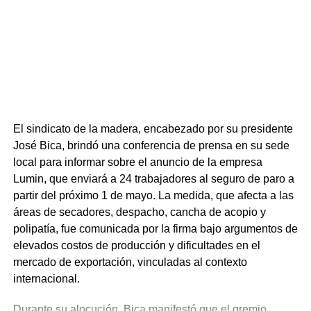
productivos en los establecimientos es un desafío clave
para toda la cadena agroindustrial, siendo la formación
técnica de nuevos trabajadores un componente esencial.
Este programa no es un hecho aislado, sino la
continuidad de una política pública descentralizada que
ambas instituciones sostienen desde el año 2016. El foco
está puesto en los jóvenes del interior profundo, quienes
El sindicato de la madera, encabezado por su presidente
muchas veces enfrentan barreras geográficas y
José Bica, brindó una conferencia de prensa en su sede
económicas para acceder a la educación formal. Cynthia
local para informar sobre el anuncio de la empresa
Costabel, directora de Juventud, enfatizó que las
Lumin, que enviará a 24 trabajadores al seguro de paro a
capacitaciones están diseñadas para responder a las
partir del próximo 1 de mayo. La medida, que afecta a las
necesidades de quienes residen fuera de los centros
áreas de secadores, despacho, cancha de acopio y
urbanos. Además, destacó que los cursos cuentan con
polipatía, fue comunicada por la firma bajo argumentos de
acceso a becas, fomentan la equidad al estar abiertos
elevados costos de producción y dificultades en el
tanto para hombres como para mujeres, y que los
mercado de exportación, vinculadas al contexto
formularios de inscripción pueden retirarse directamente
internacional.
en las juntas locales y municipios de cada localidad.
Como valor agregado, la jerarca señaló que la propuesta
Durante su alocución, Bica manifestó que el gremio