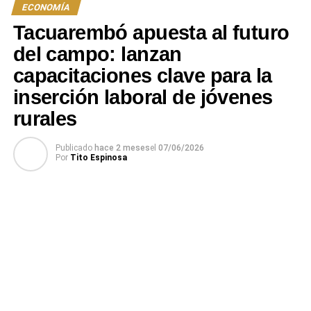
ECONOMÍA
Tacuarembó apuesta al futuro
del campo: lanzan
capacitaciones clave para la
inserción laboral de jóvenes
rurales
Publicado
hace 2 meses
el
07/06/2026
Por
Tito Espinosa
La apertura de este nuevo local se enmarca en la
estrategia del Banco de fortalecer su presencia en el
interior del país y continuar invirtiendo en infraestructura
que contribuya a optimizar la atención y los servicios que
brinda a la población.