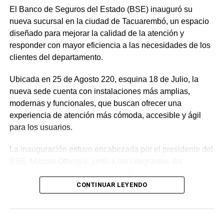
El Banco de Seguros del Estado (BSE) inauguró su
nueva sucursal en la ciudad de Tacuarembó, un espacio
diseñado para mejorar la calidad de la atención y
responder con mayor eficiencia a las necesidades de los
clientes del departamento.
Ubicada en 25 de Agosto 220, esquina 18 de Julio, la
nueva sede cuenta con instalaciones más amplias,
modernas y funcionales, que buscan ofrecer una
experiencia de atención más cómoda, accesible y ágil
para los usuarios.
La inauguración estuvo encabezada por el presidente del
BSE, Marcos Otheguy, junto a los integrantes del
Directorio y la Gerencia General. También participaron el
presidente de la Junta Departamental de Tacuarembó,
CONTINUAR LEYENDO
Juan Francisco Eustathiou; el diputado Gustavo Guerrero;
y el secretario general interino de la Intendencia de
Tacuarembó, Gustavo Ramos.