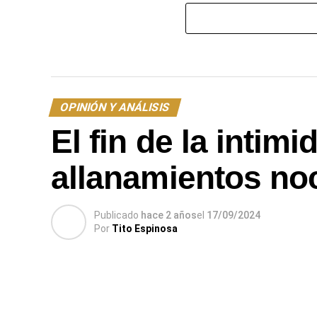
OPINIÓN Y ANÁLISIS
El fin de la intim
allanamientos no
Publicado
hace 2 años
el
17/09/2024
Por
Tito Espinosa