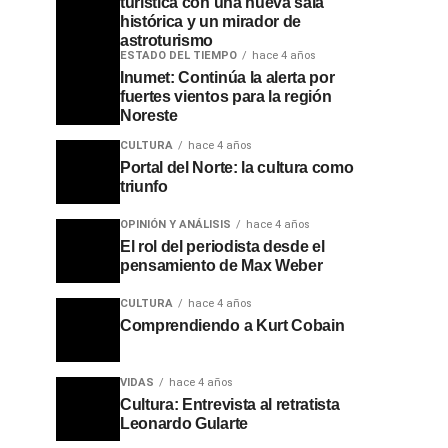
turística con una nueva sala
histórica y un mirador de
astroturismo
ESTADO DEL TIEMPO
hace 4 años
Inumet: Continúa la alerta por
fuertes vientos para la región
Noreste
CULTURA
hace 4 años
Portal del Norte: la cultura como
triunfo
OPINIÓN Y ANÁLISIS
hace 4 años
El rol del periodista desde el
pensamiento de Max Weber
CULTURA
hace 4 años
Comprendiendo a Kurt Cobain
VIDAS
hace 4 años
Cultura: Entrevista al retratista
Leonardo Gularte