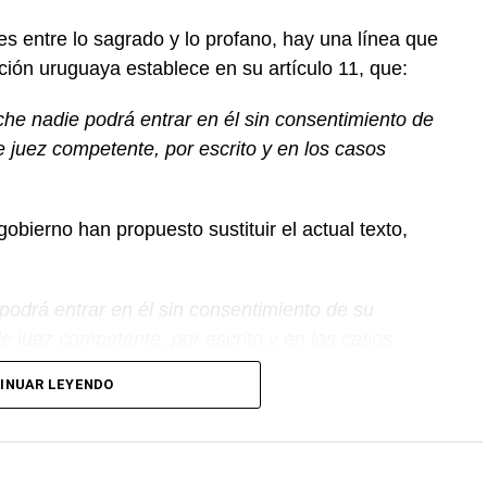
s entre lo sagrado y lo profano, hay una línea que
ción uruguaya establece en su artículo 11, que:
che nadie podrá entrar en él sin consentimiento de
e juez competente, por escrito y en los casos
gobierno han propuesto sustituir el actual texto,
podrá entrar en él sin consentimiento de su
e juez competente, por escrito y en los casos
INUAR LEYENDO
combate al delito- hemos permitido que nuestras
venidas, no habiendo ya para el Estado (y en
eto en nuestras comunicaciones telefónicas, en