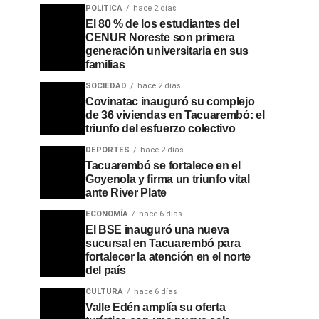
POLÍTICA
hace 2 días
El 80 % de los estudiantes del
CENUR Noreste son primera
generación universitaria en sus
familias
SOCIEDAD
hace 2 días
Covinatac inauguró su complejo
de 36 viviendas en Tacuarembó: el
triunfo del esfuerzo colectivo
DEPORTES
hace 2 días
Tacuarembó se fortalece en el
Goyenola y firma un triunfo vital
ante River Plate
ECONOMÍA
hace 6 días
El BSE inauguró una nueva
sucursal en Tacuarembó para
fortalecer la atención en el norte
del país
CULTURA
hace 6 días
Valle Edén amplía su oferta