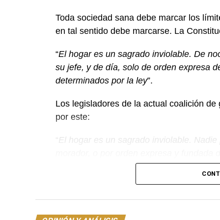
Toda sociedad sana debe marcar los límite
en tal sentido debe marcarse. La Constitu
“
El hogar es un sagrado inviolable. De no
su jefe, y de día, solo de orden expresa d
determinados por la ley
”.
Los legisladores de la actual coalición de 
por este:
“
El hogar es un sagrado inviolable. Nadie 
morador, o por orden expresa y fundada d
determinados por la ley
”.
CONT
Tiempo atrás –también con la excusa del 
correspondencias electrónicas sean inter
particular para la fiscalía y policía) secr