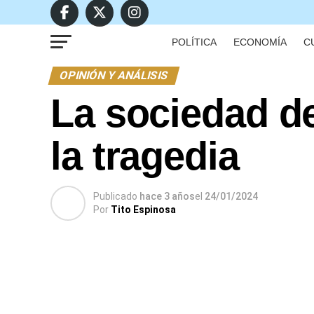
POLÍTICA
ECONOMÍA
C
OPINIÓN Y ANÁLISIS
La sociedad de
la tragedia
Publicado
hace 3 años
el
24/01/2024
Por
Tito Espinosa