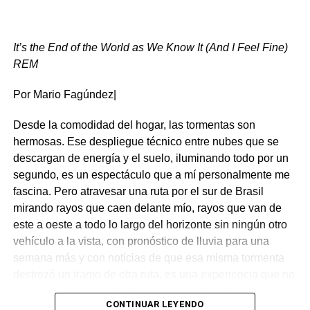
“..el trabajo social es muy difícil si no lo hacemos en
conjunto y coordinadamente”
It’s the End of the World as We Know It (And I Feel Fine)
REM
Ante la pregunta de si en algunos casos la iglesia hace
de nexo entre las personas que están pasando por un
Por Mario Fagúndez|
mal momento y las autoridades a cargo de encontrarles
Desde la comodidad del hogar, las tormentas son
solución nos respondió: “De hecho siempre estamos
hermosas. Ese despliegue técnico entre nubes que se
siendo un nexo. La pastoral social, que está conformada
descargan de energía y el suelo, iluminando todo por un
por varias personas, no solo yo, hace de nexo con las
segundo, es un espectáculo que a mí personalmente me
autoridades departamentales acerca de las situaciones
fascina. Pero atravesar una ruta por el sur de Brasil
que viven nuestros hermanos.
mirando rayos que caen delante mío, rayos que van de
Aquí en la parroquia existe una red de recursos que hace
este a oeste a todo lo largo del horizonte sin ningún otro
un tiempo se fundó. Allí están varias instituciones que
vehículo a la vista, con pronóstico de lluvia para una
trabajan el tema de adicciones: Amor exigente, Proyecto
semana más y con noticias de que esa misma tormenta
puente, Junta nacional de drogas, Ciudadela, Alcohólicos
destrozó un tramo de otra ruta, es una experiencia que no
anónimos, Narcóticos anónimos.”
recomiendo para nada. El auto avanzaba valiente a pesar
CONTINUAR LEYENDO
de la lluvia, los rayos caían intensamente y mi corazón