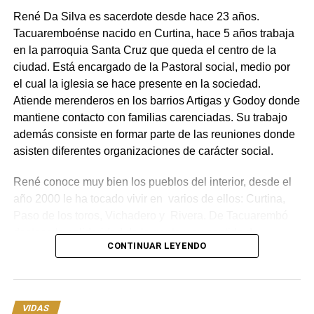
René Da Silva es sacerdote desde hace 23 años.
Tacuaremboénse nacido en Curtina, hace 5 años trabaja
en la parroquia Santa Cruz que queda el centro de la
ciudad. Está encargado de la Pastoral social, medio por
el cual la iglesia se hace presente en la sociedad.
Atiende merenderos en los barrios Artigas y Godoy donde
mantiene contacto con familias carenciadas. Su trabajo
además consiste en formar parte de las reuniones donde
asisten diferentes organizaciones de carácter social.
René conoce muy bien los pueblos del interior, desde el
año 2000 le ha tocado vivir en varios de ellos: Curtina,
Paso de los toros, Vichadero y Rivera. De Tacuarembó
destaca la solidaridad de la gente y su sentido de
CONTINUAR LEYENDO
comunidad: “ Es como un gran pueblo porque hay cosas
que las viví en Curtina y que las vivo acá, y entonces se
da esa relación muy linda con la gente en el día a día.”
VIDAS
Varios organismos de la ciudad se reúnen