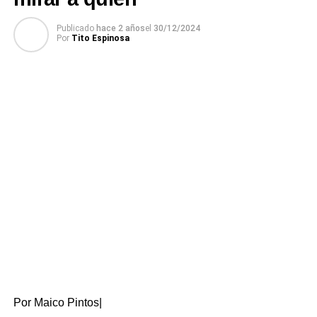
Publicado
hace 2 años
el
30/12/2024
Por
Tito Espinosa
Por Maico Pintos|