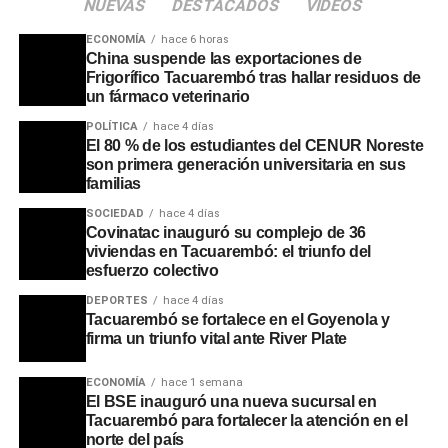
NUEVAS
DESTACADOS
VIDEOS
ECONOMÍA
hace 6 horas
China suspende las exportaciones de
Frigorífico Tacuarembó tras hallar residuos de
un fármaco veterinario
POLÍTICA
hace 4 días
El 80 % de los estudiantes del CENUR Noreste
son primera generación universitaria en sus
familias
SOCIEDAD
hace 4 días
Covinatac inauguró su complejo de 36
viviendas en Tacuarembó: el triunfo del
esfuerzo colectivo
DEPORTES
hace 4 días
Tacuarembó se fortalece en el Goyenola y
firma un triunfo vital ante River Plate
ECONOMÍA
hace 1 semana
El BSE inauguró una nueva sucursal en
Tacuarembó para fortalecer la atención en el
norte del país