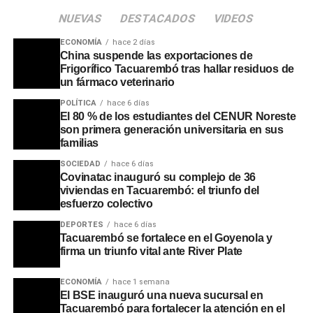
NUEVAS
DESTACADOS
VIDEOS
ECONOMÍA
hace 2 días
China suspende las exportaciones de
Frigorífico Tacuarembó tras hallar residuos de
un fármaco veterinario
POLÍTICA
hace 6 días
El 80 % de los estudiantes del CENUR Noreste
son primera generación universitaria en sus
familias
SOCIEDAD
hace 6 días
Covinatac inauguró su complejo de 36
viviendas en Tacuarembó: el triunfo del
esfuerzo colectivo
DEPORTES
hace 6 días
Tacuarembó se fortalece en el Goyenola y
firma un triunfo vital ante River Plate
ECONOMÍA
hace 1 semana
El BSE inauguró una nueva sucursal en
Tacuarembó para fortalecer la atención en el