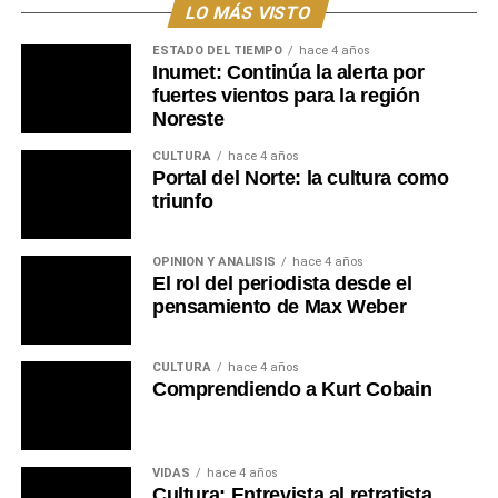
a fomentar la integración de los jóvenes de todo el
LO MÁS VISTO
departamento de Tacuarembó.
ESTADO DEL TIEMPO
hace 4 años
Inumet: Continúa la alerta por
Portal del Norte
fuertes vientos para la región
Noreste
CULTURA
hace 4 años
Portal del Norte: la cultura como
triunfo
OPINIÓN Y ANÁLISIS
hace 4 años
El rol del periodista desde el
pensamiento de Max Weber
CULTURA
hace 4 años
Comprendiendo a Kurt Cobain
VIDAS
hace 4 años
Cultura: Entrevista al retratista