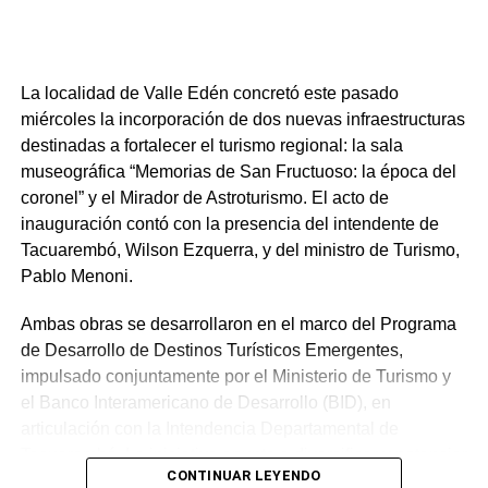
diferentes horarios, la realización de picadas en moto.
La localidad de Valle Edén concretó este pasado
miércoles la incorporación de dos nuevas infraestructuras
destinadas a fortalecer el turismo regional: la sala
museográfica “Memorias de San Fructuoso: la época del
coronel” y el Mirador de Astroturismo. El acto de
inauguración contó con la presencia del intendente de
Tacuarembó, Wilson Ezquerra, y del ministro de Turismo,
Pablo Menoni.
Ambas obras se desarrollaron en el marco del Programa
de Desarrollo de Destinos Turísticos Emergentes,
impulsado conjuntamente por el Ministerio de Turismo y
el Banco Interamericano de Desarrollo (BID), en
Edil del Partido Nacional, Nubia López: hizo referencia a
articulación con la Intendencia Departamental de
los buenos indicadores que arrojan las cifras publicadas
Tacuarembó. La iniciativa apunta a diversificar y potenciar
por el Observatorio de Turismo Inteligente, plataforma del
CONTINUAR LEYENDO
el atractivo de las Quebradas del Norte.