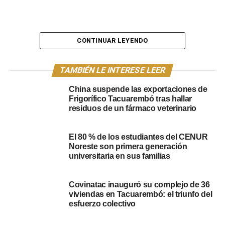
CONTINUAR LEYENDO
TAMBIÉN LE INTERESE LEER
China suspende las exportaciones de
Frigorífico Tacuarembó tras hallar
residuos de un fármaco veterinario
El 80 % de los estudiantes del CENUR
Noreste son primera generación
Suplente de Edil del Frente Amplio, Karina Pérez: criticó
universitaria en sus familias
al precandidato presidencial, Andrés Ojeda, al referirse
en una entrevista en Azul FM, que todas las actuaciones
Covinatac inauguró su complejo de 36
judiciales en torno al caso Marset, deberían archivarse, al
viviendas en Tacuarembó: el triunfo del
esfuerzo colectivo
expresar que un certificado notarial no es un documento
público.