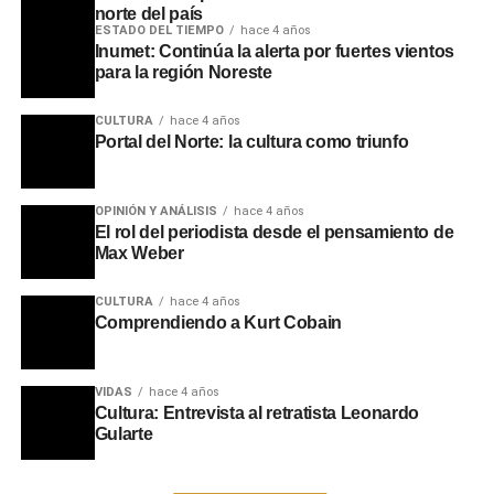
norte del país
ESTADO DEL TIEMPO
hace 4 años
Inumet: Continúa la alerta por fuertes vientos
para la región Noreste
El primer premio fue otorgado a Franco Sum, de 19 años,
por una fotografía enfocada en el trabajo artesanal de su
CULTURA
hace 4 años
abuela. Según explicó el autor, la obra buscó retratar un
Portal del Norte: la cultura como triunfo
oficio familiar transmitido generacionalmente. El segundo
puesto correspondió a Daniela Rodríguez, de 16 años y
oriunda de Paso de los Toros, quien capturó una escena
OPINIÓN Y ANÁLISIS
hace 4 años
El rol del periodista desde el pensamiento de
urbana cotidiana de su ciudad de manera espontánea.
Max Weber
Por su parte, el tercer premio fue asignado a Ana Lucía
Duarte, de 24 años, quien recibirá su reconocimiento en
CULTURA
hace 4 años
los próximos días al no haber podido asistir al evento.
Comprendiendo a Kurt Cobain
Al cierre de la premiación, la Dirección de Juventud
VIDAS
hace 4 años
adelantó que durante el transcurso del año se
Cultura: Entrevista al retratista Leonardo
implementarán nuevas propuestas y certámenes
Gularte
orientados a áreas como la literatura, la recreación, la
formación técnica y las expresiones artísticas, orientadas