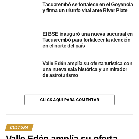
Tacuarembó se fortalece en el Goyenola
y firma un triunfo vital ante River Plate
El BSE inauguró una nueva sucursal en
Tacuarembó para fortalecer la atención
en el norte del país
Valle Edén amplía su oferta turística con
una nueva sala histórica y un mirador
de astroturismo
CLICK AQUÍ PARA COMENTAR
Edil del Frente Amplio, Tabaré Amaral: recordó que el 7
de abril se conmemora el Día Mundial de la Salud, cuyo
lema es “Mi salud, mi Derecho”. Sostuvo que en todo el
mundo el derecho a la salud de millones de personas
CULTURA
está cada vez más amenazado. Los conflictos devastan
Valle Edén amplía su oferta