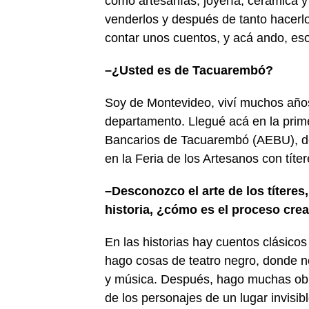
como artesanías, joyería, cerámica y
venderlos y después de tanto hacerlo
contar unos cuentos, y acá ando, es
–
¿Usted es de Tacuarembó?
Soy de Montevideo, viví muchos años
departamento. Llegué acá en la prime
Bancarios de Tacuarembó (AEBU), do
en la Feria de los Artesanos con títe
–
Desconozco el arte de los títeres
historia, ¿cómo es el proceso cre
En las historias hay cuentos clásico
hago cosas de teatro negro, donde 
y música. Después, hago muchas obra
de los personajes de un lugar invis