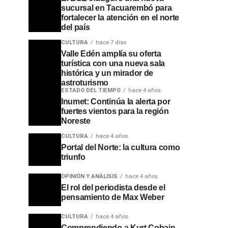
sucursal en Tacuarembó para
fortalecer la atención en el norte
del país
CULTURA
hace 7 días
Valle Edén amplía su oferta
turística con una nueva sala
histórica y un mirador de
astroturismo
ESTADO DEL TIEMPO
hace 4 años
Inumet: Continúa la alerta por
fuertes vientos para la región
Noreste
CULTURA
hace 4 años
Portal del Norte: la cultura como
triunfo
OPINIÓN Y ANÁLISIS
hace 4 años
El rol del periodista desde el
pensamiento de Max Weber
CULTURA
hace 4 años
Comprendiendo a Kurt Cobain