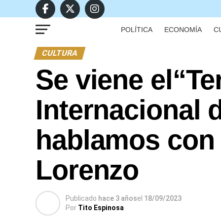
POLÍTICA
ECONOMÍA
C
CULTURA
Se viene el“Te
Internacional d
hablamos con e
Lorenzo
Publicado
hace 3 años
el
18/09/2023
Por
Tito Espinosa