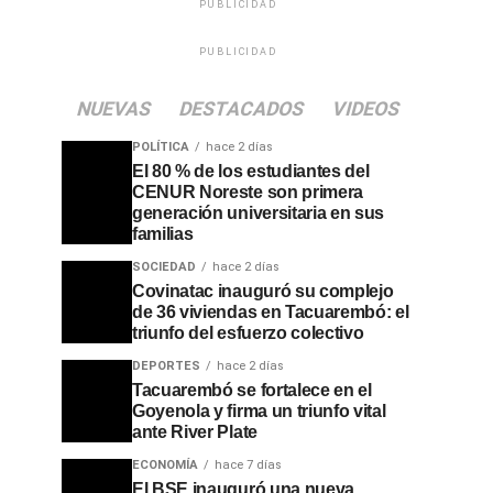
PUBLICIDAD
PUBLICIDAD
NUEVAS
DESTACADOS
VIDEOS
POLÍTICA
hace 2 días
El 80 % de los estudiantes del
CENUR Noreste son primera
generación universitaria en sus
familias
SOCIEDAD
hace 2 días
Covinatac inauguró su complejo
de 36 viviendas en Tacuarembó: el
triunfo del esfuerzo colectivo
DEPORTES
hace 2 días
Tacuarembó se fortalece en el
Goyenola y firma un triunfo vital
ante River Plate
ECONOMÍA
hace 7 días
El BSE inauguró una nueva