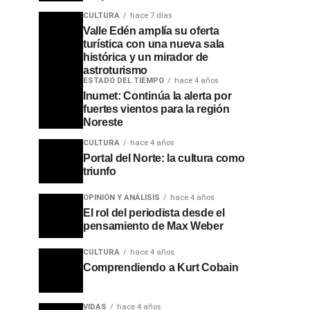
CULTURA
hace 7 días
Valle Edén amplía su oferta
turística con una nueva sala
histórica y un mirador de
astroturismo
ESTADO DEL TIEMPO
hace 4 años
Inumet: Continúa la alerta por
fuertes vientos para la región
Noreste
CULTURA
hace 4 años
Portal del Norte: la cultura como
triunfo
OPINIÓN Y ANÁLISIS
hace 4 años
El rol del periodista desde el
pensamiento de Max Weber
CULTURA
hace 4 años
Comprendiendo a Kurt Cobain
VIDAS
hace 4 años