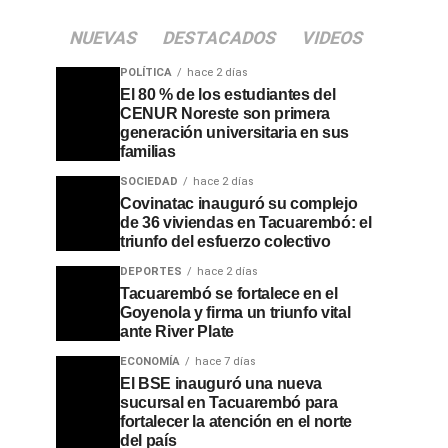
NUEVAS
DESTACADOS
VIDEOS
POLÍTICA
hace 2 días
El 80 % de los estudiantes del
CENUR Noreste son primera
generación universitaria en sus
familias
SOCIEDAD
hace 2 días
Covinatac inauguró su complejo
de 36 viviendas en Tacuarembó: el
triunfo del esfuerzo colectivo
DEPORTES
hace 2 días
Tacuarembó se fortalece en el
Goyenola y firma un triunfo vital
ante River Plate
ECONOMÍA
hace 7 días
El BSE inauguró una nueva
sucursal en Tacuarembó para
fortalecer la atención en el norte
del país