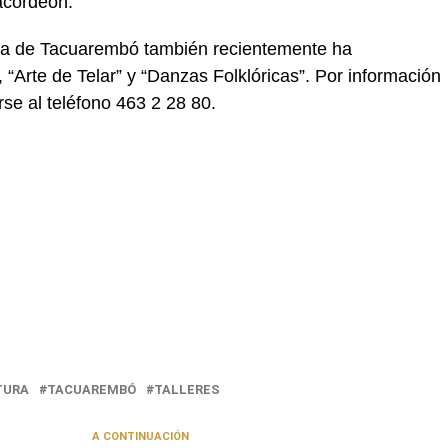
 acordeón.
ura de Tacuarembó también recientemente ha
 “Arte de Telar” y “Danzas Folklóricas”. Por información
rse al teléfono 463 2 28 80.
TURA
TACUAREMBÓ
TALLERES
A CONTINUACIÓN