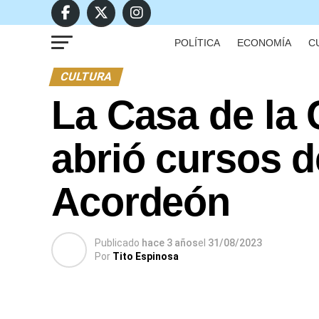
POLÍTICA
ECONOMÍA
C
CULTURA
La Casa de la
abrió cursos 
Acordeón
Publicado
hace 3 años
el
31/08/2023
Por
Tito Espinosa