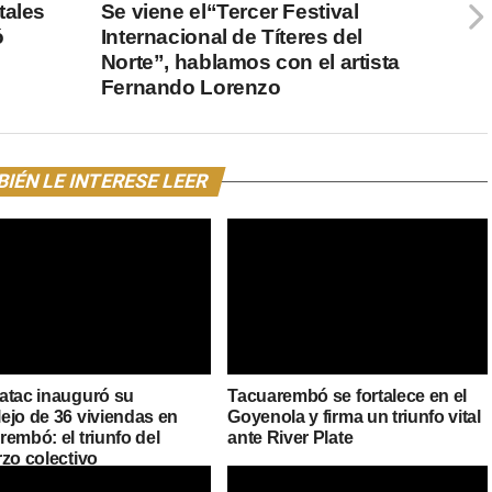
tales
Se viene el“Tercer Festival
ó
Internacional de Títeres del
Norte”, hablamos con el artista
Fernando Lorenzo
IÉN LE INTERESE LEER
atac inauguró su
Tacuarembó se fortalece en el
ejo de 36 viviendas en
Goyenola y firma un triunfo vital
embó: el triunfo del
ante River Plate
rzo colectivo