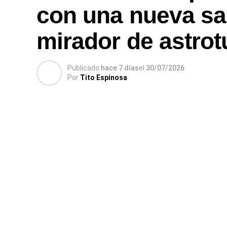
con una nueva sal
mirador de astro
Publicado
hace 7 días
el
30/07/2026
Por
Tito Espinosa