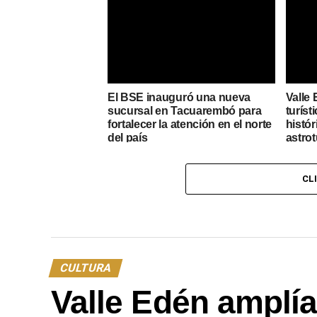
El BSE inauguró una nueva
Valle 
sucursal en Tacuarembó para
turíst
fortalecer la atención en el norte
histór
del país
astro
CL
CULTURA
Valle Edén amplía 