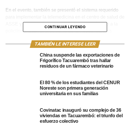
En el evento, también se presentó el sistema requerido
para implementar la telemedicina en el centro de salud de
ASSE y se entregó una ambulancia cero kilómetro a la
CONTINUAR LEYENDO
policlínica local. El presidente de la República, Luis
Lacalle Pou, enfatizó la importancia de estas obras,
TAMBIÉN LE INTERESE LEER
especialmente en el ámbito de la salud, afirmando: “La
importancia de una obra es aún mayor cuando se trata de
China suspende las exportaciones de
salud”.
Frigorífico Tacuarembó tras hallar
residuos de un fármaco veterinario
El centro de salud de ASSE, ubicado en la intersección
de la avenida Artigas y Zelmar Michelini, beneficia a
El 80 % de los estudiantes del CENUR
aproximadamente 1.500 usuarios. Lacalle Pou subrayó
Noreste son primera generación
que las obras se realizan gracias a la inversión de todos
universitaria en sus familias
los uruguayos a través de sus impuestos, destacando que
esto contribuye a un gobierno más justo: “Todo en la vida
Covinatac inauguró su complejo de 36
es importante, pero cuando se trata de salud sabemos
viviendas en Tacuarembó: el triunfo del
que es mucho más importante”, aseveró.
esfuerzo colectivo