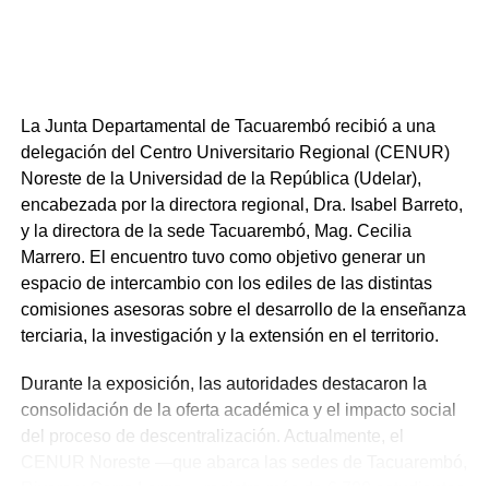
En tanto, el alcalde de Tambores, Ricardo Soares de
Lima, elogió el trabajo de los funcionarios municipales y
de ASSE, destacando el valor de sus esfuerzos diarios.
Jacqueline Gómez, directora departamental de ASSE,
afirmó que todas estas herramientas dignifican el servicio,
La Junta Departamental de Tacuarembó recibió a una
ofreciendo atención de primera calidad.
delegación del Centro Universitario Regional (CENUR)
Noreste de la Universidad de la República (Udelar),
De tacuarembo.gub.uy
encabezada por la directora regional, Dra. Isabel Barreto,
y la directora de la sede Tacuarembó, Mag. Cecilia
NOTICIAS RELACIONADAS:
IDT
TACUAREMBÓ
Marrero. El encuentro tuvo como objetivo generar un
TAMBORES
espacio de intercambio con los ediles de las distintas
comisiones asesoras sobre el desarrollo de la enseñanza
A CONTINUACIÓN
Hay más de 80.000 votantes habilitados en
terciaria, la investigación y la extensión en el territorio.
Tacuarembó para las Elecciones Internas
Durante la exposición, las autoridades destacaron la
NO SE PIERDA
consolidación de la oferta académica y el impacto social
Wilson Ezquerra dio explicaciones sobre compra
y venta de un campo para empresa brasileña
del proceso de descentralización. Actualmente, el
CENUR Noreste —que abarca las sedes de Tacuarembó,
Rivera y Cerro Largo— registra más de 6.700 estudiantes