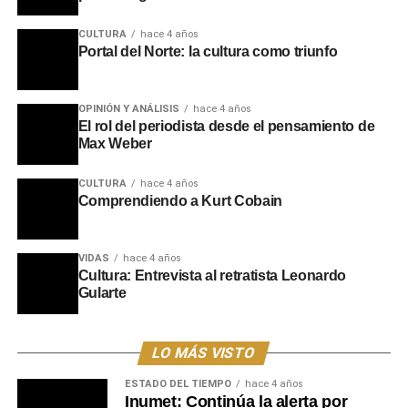
los orígenes.
CULTURA
hace 4 años
Portal del Norte: la cultura como triunfo
La ceremonia contó con la presencia de familiares del
homenajeado, entre ellos su hermano Rubén Duarte,
además de excompañeros de trabajo y referentes de la
OPINIÓN Y ANÁLISIS
hace 4 años
El rol del periodista desde el pensamiento de
radiodifusión. Durante la sesión también se dieron a
Max Weber
conocer emotivos mensajes de adhesión enviados por
autoridades nacionales, exmandatarios y amigos
CULTURA
hace 4 años
cercanos que no pudieron asistir, reafirmando el cariño y
Comprendiendo a Kurt Cobain
la gratitud de una comunidad hacia la figura de un
hombre que dejó una marca indeleble con su inolvidable
mensaje:
“Te quiero mucho y recordá que si vos querés,
VIDAS
hace 4 años
Cultura: Entrevista al retratista Leonardo
podés”
.
Gularte
Portal del Norte
LO MÁS VISTO
ESTADO DEL TIEMPO
hace 4 años
Inumet: Continúa la alerta por