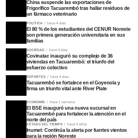
China suspende las exportaciones de
Frigorífico Tacuarembó tras hallar residuos de
un fármaco veterinario
POLÍTICA
hace 4 días
El 80 % de los estudiantes del CENUR Noreste
son primera generación universitaria en sus
familias
SOCIEDAD
hace 4 días
Covinatac inauguró su complejo de 36
viviendas en Tacuarembó: el triunfo del
esfuerzo colectivo
DEPORTES
hace 4 días
Tacuarembó se fortalece en el Goyenola y
firma un triunfo vital ante River Plate
ECONOMÍA
hace 1 semana
El BSE inauguró una nueva sucursal en
Asimismo, se recordaron las intervenciones que realizaba
Tacuarembó para fortalecer la atención en el
en pleno apogeo de sus bailes multitudinarios, cuando
norte del país
pausaba la música para brindar mensajes de
ESTADO DEL TIEMPO
hace 4 años
Inumet: Continúa la alerta por fuertes vientos
concientización a los jóvenes sobre la educación, la
para la región Noreste
prevención de adicciones y la importancia de no olvidar