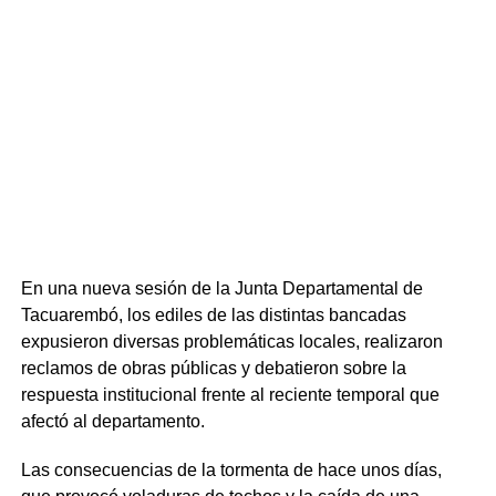
Tacuarembó imparte carreras como Ingeniería Forestal y
la Licenciatura en Economía Agrícola y Agronegocios —
únicas en el país—, además del Tecnólogo en
Administración y Contabilidad, la Licenciatura en Biología
Humana y diversas tecnicaturas y trayectorias iniciales.
Respecto a la inserción laboral, la oferta ligada al sector
productivo forestal registra una elevada demanda,
mientras que el Tecnólogo en Administración y
Contabilidad mantiene los mayores niveles de ingreso
anual.
En una nueva sesión de la Junta Departamental de
Tacuarembó, los ediles de las distintas bancadas
expusieron diversas problemáticas locales, realizaron
reclamos de obras públicas y debatieron sobre la
respuesta institucional frente al reciente temporal que
afectó al departamento.
Las consecuencias de la tormenta de hace unos días,