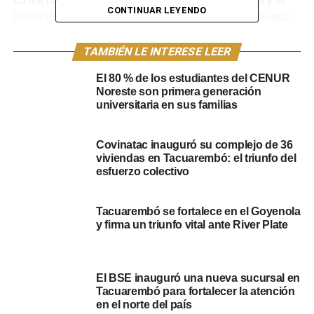
La iniciativa, que cuenta con el respaldo de Comta y la
CONTINUAR LEYENDO
Dirección de Deportes de la Intendencia Departamental
de Tacuarembó, busca brindar conocimientos esenciales
para el manejo inicial de lesiones comunes en la práctica
TAMBIÉN LE INTERESE LEER
deportiva. El expositor de la jornada será el reconocido
El 80 % de los estudiantes del CENUR
médico Maximiliano Romero, quien compartirá su
Noreste son primera generación
experiencia y guiará a los asistentes a través de los
universitaria en sus familias
procedimientos básicos de primeros auxilios.
Covinatac inauguró su complejo de 36
Según adelantó el doctor Romero, la charla abordará el
viviendas en Tacuarembó: el triunfo del
manejo inicial de diversas lesiones y heridas, tanto en el
esfuerzo colectivo
lugar del incidente como en el ámbito doméstico. “A
veces son lesiones que se pueden manejar desde el
Tacuarembó se fortalece en el Goyenola
domicilio, con el uso de un botiquín de primeros auxilios”,
y firma un triunfo vital ante River Plate
explicó el profesional, resaltando la importancia de que
los formadores deportivos cuenten con estas
herramientas para actuar de manera eficiente y segura
El BSE inauguró una nueva sucursal en
ante cualquier eventualidad.
Tacuarembó para fortalecer la atención
en el norte del país