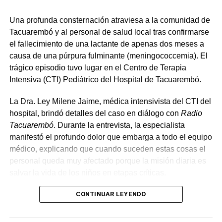
Una profunda consternación atraviesa a la comunidad de
Tacuarembó y al personal de salud local tras confirmarse
el fallecimiento de una lactante de apenas dos meses a
causa de una púrpura fulminante (meningococcemia). El
trágico episodio tuvo lugar en el Centro de Terapia
Intensiva (CTI) Pediátrico del Hospital de Tacuarembó.
La Dra. Ley Milene Jaime, médica intensivista del CTI del
hospital, brindó detalles del caso en diálogo con
Radio
Tacuarembó
. Durante la entrevista, la especialista
manifestó el profundo dolor que embarga a todo el equipo
médico, explicando que cuando suceden estas cosas el
personal queda muy afectado porque la misión diaria es
salvar la vida de los niños en etapas críticas.
Según el relato de la especialista, se trataba de una bebé
CONTINUAR LEYENDO
sana, con controles pediátricos al día y un desarrollo
normal. Sin embargo, la agresividad de la bacteria acortó