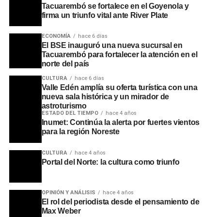
tiempo récord. También resaltó hitos locales como el
Tacuarembó se fortalece en el Goyenola y
firma un triunfo vital ante River Plate
aumento del 72% al 98% en la cobertura de la vacuna
contra el virus BRS en embarazadas y la reciente
ECONOMÍA
hace 6 días
incorporación gratuita de la vacuna contra el
El BSE inauguró una nueva sucursal en
meningococo, un insumo que previamente tenía un costo
Tacuarembó para fortalecer la atención en el
norte del país
privado de hasta 400 dólares.
CULTURA
hace 6 días
Para operativizar estos esfuerzos, Alicia Rodríguez, de la
Valle Edén amplía su oferta turística con una
nueva sala histórica y un mirador de
Red de Atención Primaria (RAP), confirmó que las rondas
astroturismo
rurales de vacunación ya están en marcha, gracias a un
ESTADO DEL TIEMPO
hace 4 años
esfuerzo interinstitucional donde la Intendencia facilita el
Inumet: Continúa la alerta por fuertes vientos
para la región Noreste
transporte para que el personal de ASSE y la Comisión
de la Lucha Antituberculosa lleguen a cada rincón del
CULTURA
hace 4 años
departamento. Tras visitar Curtina ayer, los equipos se
Portal del Norte: la cultura como triunfo
encuentran hoy en Caraguatá y llegarán mañana a
Ansina, consolidando un modelo de gestión que busca,
literalmente, salir al encuentro del ciudadano para
OPINIÓN Y ANÁLISIS
hace 4 años
promover una vida más larga y saludable.
El rol del periodista desde el pensamiento de
Max Weber