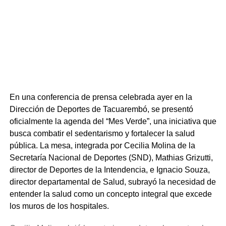
análisis del líquido cefalorraquídeo. El estado de la
lactante se deterioró de forma veloz y, a menos de dos
horas de entrar al CTI, sufrió un paro cardiorrespiratorio. A
pesar de las intensas maniobras de reanimación
cardiopulmonar básica y avanzada, la menor falleció. La
doctora enfatizó que desde el inicio de la fiebre hasta el
deceso transcurrieron apenas 12 horas, recordando que
esta patología tiene una mortalidad descrita de hasta el
En una conferencia de prensa celebrada ayer en la
50% a nivel mundial y avanza de forma extremadamente
Dirección de Deportes de Tacuarembó, se presentó
rápida.
oficialmente la agenda del “Mes Verde”, una iniciativa que
busca combatir el sedentarismo y fortalecer la salud
Para llevar tranquilidad a los vecinos de Tacuarembó, la
pública. La mesa, integrada por Cecilia Molina de la
intensivista aclaró que se identificó y medicó a todos los
Secretaría Nacional de Deportes (SND), Mathias Grizutti,
contactos directos para cortar cualquier posibilidad de
director de Deportes de la Intendencia, e Ignacio Souza,
contagio. Al ser una bebé pequeña, no asistía a centros
director departamental de Salud, subrayó la necesidad de
educativos ni guarderías, y convivía únicamente con sus
entender la salud como un concepto integral que excede
padres y abuelos paternos. Todos ellos ya recibieron la
los muros de los hospitales.
profilaxis antibiótica necesaria y, al no haber más niños
en el hogar, el riesgo comunitario es nulo. Asimismo, el