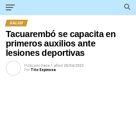
SALUD
Tacuarembó se capacita en
primeros auxilios ante
lesiones deportivas
Publicado
hace 1 año
el
28/04/2025
Por
Tito Espinosa