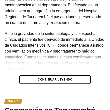
meningocócica en el departamento. El afectado es un
adulto joven que ingresó a la emergencia del Hospital
Regional de Tacuarembó el pasado lunes, presentando
un cuadro de fiebre alta y excitación motora.
Ante la gravedad de la sintomatología y la sospecha
clínica, el paciente fue derivado de inmediato a la Unidad
de Cuidados Intensivos (CTI), donde permanece asistido
con ventilación mecánica y bajo tratamiento médico
específico. Fuentes vinculadas al caso confirmaron que,
dentro de la severidad del cuadro, el paciente se
encuentra estable.
En paralelo a la atención médica en CTI, se activó de
CONTINUAR LEYENDO
forma urgente el protocolo epidemiológico
correspondiente. Como medida preventiva fundamental,
el equipo de salud procedió a administrar medicación
SALUD
profiláctica a todos los familiares y contactos estrechos
del afectado para cortar la cadena de contagio.