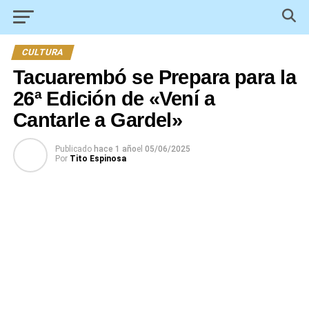
CULTURA
Tacuarembó se Prepara para la
26ª Edición de «Vení a
Cantarle a Gardel»
Publicado
hace 1 año
el
05/06/2025
Por
Tito Espinosa