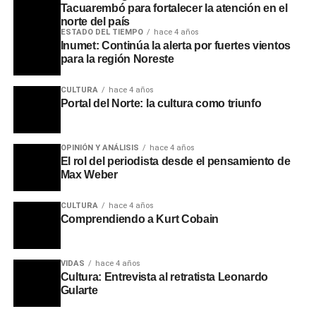
Tacuarembó para fortalecer la atención en el
norte del país
ESTADO DEL TIEMPO
hace 4 años
Inumet: Continúa la alerta por fuertes vientos
para la región Noreste
El primer premio fue otorgado a Franco Sum, de 19 años,
por una fotografía enfocada en el trabajo artesanal de su
CULTURA
hace 4 años
abuela. Según explicó el autor, la obra buscó retratar un
Portal del Norte: la cultura como triunfo
oficio familiar transmitido generacionalmente. El segundo
puesto correspondió a Daniela Rodríguez, de 16 años y
oriunda de Paso de los Toros, quien capturó una escena
OPINIÓN Y ANÁLISIS
hace 4 años
El rol del periodista desde el pensamiento de
urbana cotidiana de su ciudad de manera espontánea.
Max Weber
Por su parte, el tercer premio fue asignado a Ana Lucía
Duarte, de 24 años, quien recibirá su reconocimiento en
CULTURA
hace 4 años
los próximos días al no haber podido asistir al evento.
Comprendiendo a Kurt Cobain
Al cierre de la premiación, la Dirección de Juventud
VIDAS
hace 4 años
adelantó que durante el transcurso del año se
Cultura: Entrevista al retratista Leonardo
implementarán nuevas propuestas y certámenes
Gularte
orientados a áreas como la literatura, la recreación, la
formación técnica y las expresiones artísticas, orientadas