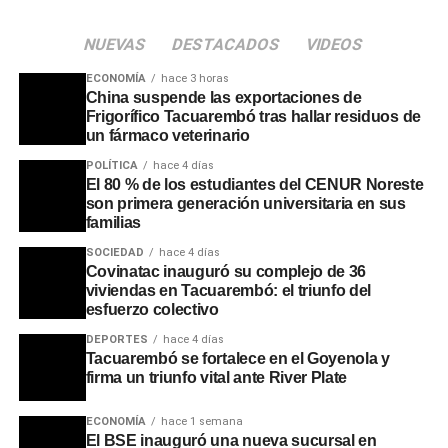
NUEVAS
DESTACADOS
VIDEOS
ECONOMÍA
hace 3 horas
China suspende las exportaciones de
Frigorífico Tacuarembó tras hallar residuos de
un fármaco veterinario
POLÍTICA
hace 4 días
El 80 % de los estudiantes del CENUR Noreste
son primera generación universitaria en sus
familias
SOCIEDAD
hace 4 días
Covinatac inauguró su complejo de 36
viviendas en Tacuarembó: el triunfo del
esfuerzo colectivo
DEPORTES
hace 4 días
Tacuarembó se fortalece en el Goyenola y
firma un triunfo vital ante River Plate
ECONOMÍA
hace 1 semana
El BSE inauguró una nueva sucursal en