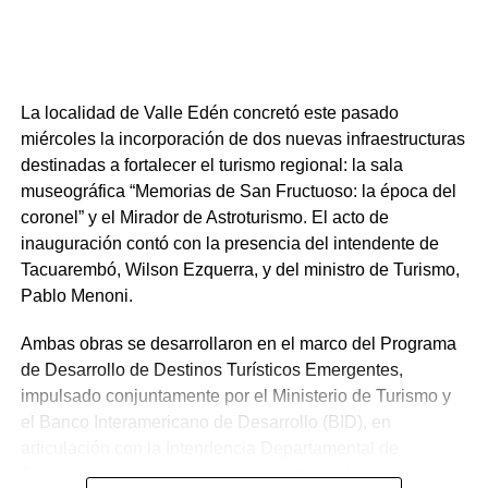
Arezo enfatizó la relevancia del certamen como un
trampolín para la difusión de nuevos talentos nacionales.
Asimismo, extendió una cordial invitación a toda la
comunidad a sumarse a estas tres jornadas, brindando su
apoyo y acompañamiento a los artistas, con un especial
La localidad de Valle Edén concretó este pasado
énfasis en los representantes del propio departamento de
miércoles la incorporación de dos nuevas infraestructuras
Tacuarembó.
destinadas a fortalecer el turismo regional: la sala
museográfica “Memorias de San Fructuoso: la época del
Portal del Norte
coronel” y el Mirador de Astroturismo. El acto de
inauguración contó con la presencia del intendente de
Tacuarembó, Wilson Ezquerra, y del ministro de Turismo,
NOTICIAS RELACIONADAS:
IDT
TACUAREMBÓ
Pablo Menoni.
A CONTINUACIÓN
Tacuarembó explora el potencial de la yerba mate
Ambas obras se desarrollaron en el marco del Programa
autóctona
de Desarrollo de Destinos Turísticos Emergentes,
NO SE PIERDA
impulsado conjuntamente por el Ministerio de Turismo y
Tacuarembó rindió emotivo homenaje al escritor
el Banco Interamericano de Desarrollo (BID), en
Agamenón Castrillón en el Día Nacional del Libro
articulación con la Intendencia Departamental de
Tacuarembó. La iniciativa apunta a diversificar y potenciar