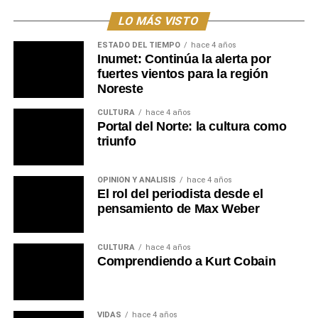
a fomentar la integración de los jóvenes de todo el
LO MÁS VISTO
departamento de Tacuarembó.
ESTADO DEL TIEMPO
hace 4 años
Inumet: Continúa la alerta por
Portal del Norte
fuertes vientos para la región
Noreste
CULTURA
hace 4 años
Portal del Norte: la cultura como
triunfo
OPINIÓN Y ANÁLISIS
hace 4 años
El rol del periodista desde el
pensamiento de Max Weber
CULTURA
hace 4 años
Comprendiendo a Kurt Cobain
VIDAS
hace 4 años