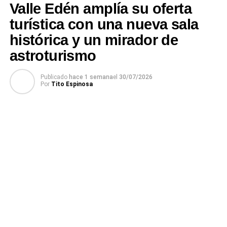
Valle Edén amplía su oferta
turística con una nueva sala
histórica y un mirador de
astroturismo
El director general de Cultura, Carlos Arezo, detalló la
Publicado
hace 1 semana
el
30/07/2026
Por
Tito Espinosa
distribución de los participantes por género musical: 8 en
folclore, 7 en tango, 13 en melódico y 7 en tropica
l
. Esta
variedad asegura una propuesta musical diversa y
atractiva para el público.
El jurado estará compuesto por figuras de renombre en el
ámbito musical y cultural: Ignacio Suárez, en
representación de AGADU; Renee de León por AUDEM;
Nelson Delgado, reconocido músico y periodista de
Radio Rivera; y Ignacio Borad, en representación de la
Dirección de Educación y Cultura.