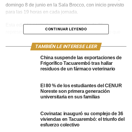
domingo 8 de junio en la Sala Brocco, con inicio previsto
para las 19 horas
en cada jornada.
Esta edición contará con la participación de 35
CONTINUAR LEYENDO
representantes de diversas localidades del país, lo que
subraya el carácter nacional del certamen. Artistas de
Mercedes, Rivera, Carmelo, Paysandú, San José de
TAMBIÉN LE INTERESE LEER
Mayo, Las Piedras, Montevideo, y por supuesto, de
China suspende las exportaciones de
diferentes puntos de Tacuarembó como San Gregorio de
Frigorífico Tacuarembó tras hallar
Polanco, Paso de los Toros y Curtina, se darán cita para
residuos de un fármaco veterinario
competir y mostrar su arte.
El 80 % de los estudiantes del CENUR
Noreste son primera generación
universitaria en sus familias
Covinatac inauguró su complejo de 36
viviendas en Tacuarembó: el triunfo del
esfuerzo colectivo