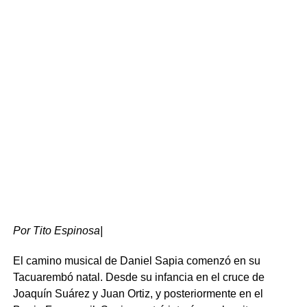
trabajadores de los centros culturales de la zona,
haciendo especial mención al acervo que rodea la figura
de Carlos Gardel.
Por Tito Espinosa|
El camino musical de Daniel Sapia comenzó en su
Tacuarembó natal. Desde su infancia en el cruce de
Desarrollo local y patrimonio histórico
Joaquín Suárez y Juan Ortiz, y posteriormente en el