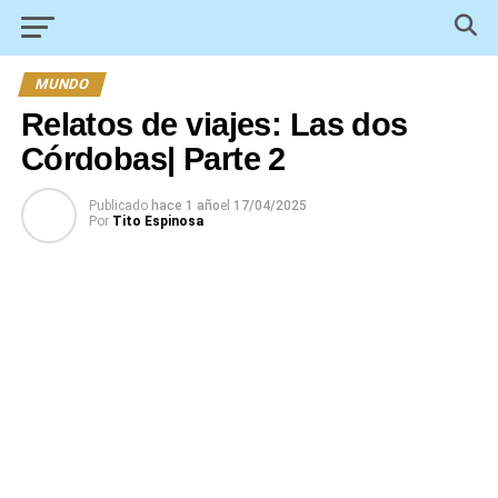
MUNDO
Relatos de viajes: Las dos
Córdobas| Parte 2
Publicado
hace 1 año
el
17/04/2025
Por
Tito Espinosa