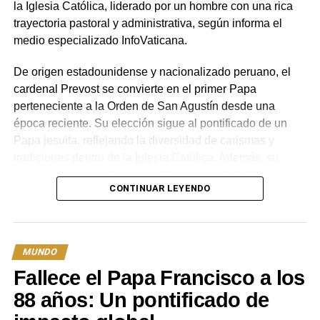
la Iglesia Católica, liderado por un hombre con una rica
trayectoria pastoral y administrativa, según informa el
medio especializado InfoVaticana.
De origen estadounidense y nacionalizado peruano, el
cardenal Prevost se convierte en el primer Papa
perteneciente a la Orden de San Agustín desde una
época reciente. Su elección sigue al pontificado de un
Papa jesuita, reflejando la diversidad de carismas y
tradiciones dentro de la Iglesia Católica. Además, su
dominio del español es un factor significativo, dada la
CONTINUAR LEYENDO
creciente importancia de la comunidad hispanohablante
dentro de la Iglesia global.
ClickPhotos
¿Quién es León XIV?
II
MUNDO
Robert Francis Prevost nació el 14 de septiembre de
Fallece el Papa Francisco a los
Cuando llegué por segunda vez a Córdoba era apenas
1955 en Chicago, Illinois, con raíces familiares europeas
88 años: Un pontificado de
saliendo de la pandemia, a todos nos obligaron a
y españolas. Su formación académica inicial se centró en
vacunarnos y obtener certificados para poder viajar y