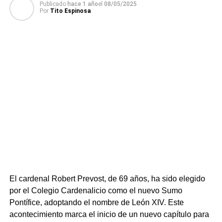
proporción 60/40. Quiero creer que llegué de nuevo a
Publicado
hace 1 año
el
08/05/2025
Por
Tito Espinosa
Córdoba, pero creo que llegué a la nueva Córdoba, aún
no estoy seguro. A lo mejor todo se trata de la maldición
de aquella gitana no quiso soltar mi mano en las orillas
del Guadalquivir.
El cardenal Robert Prevost, de 69 años, ha sido elegido
por el Colegio Cardenalicio como el nuevo Sumo
Pontífice, adoptando el nombre de León XIV. Este
acontecimiento marca el inicio de un nuevo capítulo para