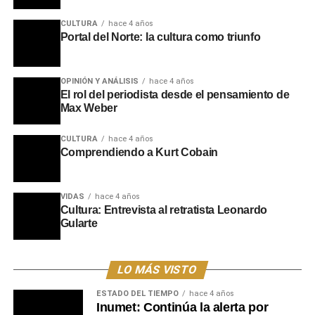
de la Lucha Antituberculosa lleguen a cada rincón del
CULTURA
hace 4 años
departamento. Tras visitar Curtina ayer, los equipos se
Portal del Norte: la cultura como triunfo
encuentran hoy en Caraguatá y llegarán mañana a
Ansina, consolidando un modelo de gestión que busca,
literalmente, salir al encuentro del ciudadano para
OPINIÓN Y ANÁLISIS
hace 4 años
promover una vida más larga y saludable.
El rol del periodista desde el pensamiento de
Max Weber
Portal del Norte
CULTURA
hace 4 años
Comprendiendo a Kurt Cobain
VIDAS
hace 4 años
Cultura: Entrevista al retratista Leonardo
Gularte
LO MÁS VISTO
ESTADO DEL TIEMPO
hace 4 años
Inumet: Continúa la alerta por