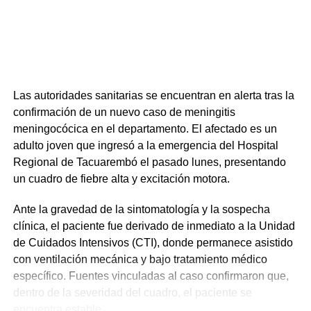
Estas acciones buscan mitigar el impacto de la ola de
afecciones respiratorias y proteger a la población.
Portal del Norte
NOTICIAS RELACIONADAS:
AFECCIONES RESPIRATORIAS
Las autoridades sanitarias se encuentran en alerta tras la
DESTACADOS
TACUAREMBÓ
confirmación de un nuevo caso de meningitis
A CONTINUACIÓN
meningocócica en el departamento. El afectado es un
Fue reinaugurada la Policlínica de Puntas de
adulto joven que ingresó a la emergencia del Hospital
Cinco Sauces en Tacuarembó
Regional de Tacuarembó el pasado lunes, presentando
NO SE PIERDA
un cuadro de fiebre alta y excitación motora.
Tacuarembó se capacita en primeros auxilios
ante lesiones deportivas
Ante la gravedad de la sintomatología y la sospecha
clínica, el paciente fue derivado de inmediato a la Unidad
de Cuidados Intensivos (CTI), donde permanece asistido
con ventilación mecánica y bajo tratamiento médico
específico. Fuentes vinculadas al caso confirmaron que,
dentro de la severidad del cuadro, el paciente se
encuentra estable.