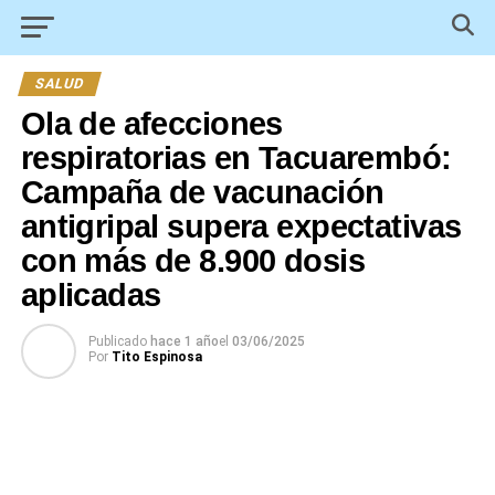
SALUD
Ola de afecciones
respiratorias en Tacuarembó:
Campaña de vacunación
antigripal supera expectativas
con más de 8.900 dosis
aplicadas
Publicado
hace 1 año
el
03/06/2025
Por
Tito Espinosa