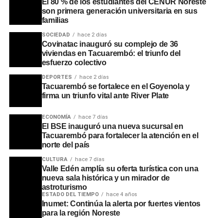
El 80 % de los estudiantes del CENUR Noreste
son primera generación universitaria en sus
El cierre de la conferencia estuvo a cargo del Dr. Ignacio
familias
Souza, quien vinculó el bienestar físico con los avances
SOCIEDAD
hace 2 días
de la ciencia preventiva. Souza destacó la excelente
Covinatac inauguró su complejo de 36
adherencia de la población de Tacuarembó a las
viviendas en Tacuarembó: el triunfo del
esfuerzo colectivo
campañas de vacunación, mencionando que se han
administrado unas 4.000 dosis de la vacuna antigripal en
DEPORTES
hace 2 días
tiempo récord. También resaltó hitos locales como el
Tacuarembó se fortalece en el Goyenola y
firma un triunfo vital ante River Plate
aumento del 72% al 98% en la cobertura de la vacuna
contra el virus BRS en embarazadas y la reciente
ECONOMÍA
hace 7 días
incorporación gratuita de la vacuna contra el
El BSE inauguró una nueva sucursal en
meningococo, un insumo que previamente tenía un costo
Tacuarembó para fortalecer la atención en el
norte del país
privado de hasta 400 dólares.
CULTURA
hace 7 días
Para operativizar estos esfuerzos, Alicia Rodríguez, de la
Valle Edén amplía su oferta turística con una
nueva sala histórica y un mirador de
Red de Atención Primaria (RAP), confirmó que las rondas
astroturismo
rurales de vacunación ya están en marcha, gracias a un
ESTADO DEL TIEMPO
hace 4 años
esfuerzo interinstitucional donde la Intendencia facilita el
Inumet: Continúa la alerta por fuertes vientos
para la región Noreste
transporte para que el personal de ASSE y la Comisión