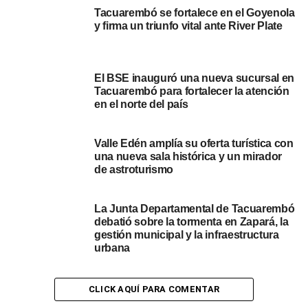
va por las 8900 dosis, que es un número bastante
Tacuarembó se fortalece en el Goyenola
y firma un triunfo vital ante River Plate
importante en relación de las campañas anteriores, de
hecho estamos por encima de lo que esperábamos para
campañas anteriores”, afirmó el director.
El BSE inauguró una nueva sucursal en
Souza también enfatizó el doble beneficio de esta
Tacuarembó para fortalecer la atención
en el norte del país
vacunación masiva. “La vacunación antigripal no solo se
prevé presentar cuadro graves de gripe sino que también
ayuda al cuidado colectivo, a medida que tengamos
Valle Edén amplía su oferta turística con
personas vacunadas, eso produce una inmunidad a nivel
una nueva sala histórica y un mirador
de astroturismo
poblacional y eso ayuda a no saturar a los servicios de
salud”, explicó, subrayando la crucial contribución de la
inmunidad de rebaño para proteger a toda la comunidad y
La Junta Departamental de Tacuarembó
debatió sobre la tormenta en Zapará, la
aliviar la sobrecarga en el sistema sanitario.
gestión municipal y la infraestructura
urbana
Asimismo, Souza brindó pautas sobre cuándo buscar
atención médica por un estado gripal. Los
síntomas
CLICK AQUÍ PARA COMENTAR
comunes
incluyen tos, secreción nasal, mocos, fiebre y