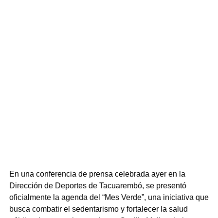
su traslado inmediato al CTI administrado por la Dra.
Jaime.
A los pocos minutos de su ingreso a cuidados intensivos,
comenzaron a aparecer lesiones purpúricas en la piel de
la niña, lo que confirmó el diagnóstico de
meningococcemia, ratificado posteriormente por el
análisis del líquido cefalorraquídeo. El estado de la
lactante se deterioró de forma veloz y, a menos de dos
horas de entrar al CTI, sufrió un paro cardiorrespiratorio. A
pesar de las intensas maniobras de reanimación
cardiopulmonar básica y avanzada, la menor falleció. La
doctora enfatizó que desde el inicio de la fiebre hasta el
deceso transcurrieron apenas 12 horas, recordando que
esta patología tiene una mortalidad descrita de hasta el
En una conferencia de prensa celebrada ayer en la
50% a nivel mundial y avanza de forma extremadamente
Dirección de Deportes de Tacuarembó, se presentó
rápida.
oficialmente la agenda del “Mes Verde”, una iniciativa que
busca combatir el sedentarismo y fortalecer la salud
Para llevar tranquilidad a los vecinos de Tacuarembó, la