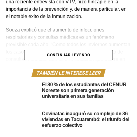
una reciente entrevista con VTV, hizo hincapié en la
importancia de la prevención y, de manera particular, en
el notable éxito de la inmunización.
Souza explicó que el aumento de infecciones
respiratorias y consultas médicas es un fenómeno
previsible cada año. “Como todos los inviernos aumentan
los casos de infecciones respiratorias y el aumento de
CONTINUAR LEYENDO
consultas médicas. Esa es una situación que ocurre en
todos los períodos de otoño invierno en los últimos años”,
TAMBIÉN LE INTERESE LEER
afirmó. Si bien reconoció alertas regionales, como el
incremento del 60% en el estado de Santa Catarina
El 80 % de los estudiantes del CENUR
(Brasil) el director aseguró que a nivel nacional, las
Noreste son primera generación
consultas se mantienen “dentro de la franja esperada
universitaria en sus familias
hasta el momento”.
Covinatac inauguró su complejo de 36
viviendas en Tacuarembó: el triunfo del
Otro punto en las declaraciones de Souza fue el progreso
esfuerzo colectivo
de la campaña de vacunación antigripal en el
departamento. “La vacunación antigripal en Tacuarembó