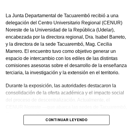
estos procedimientos que acabo de detallar. Yo creo que
en estos tiempos electorales andan muchos carroñeros
La Junta Departamental de Tacuarembó recibió a una
buscando lo que no sucede y acá las cosas fueran
delegación del Centro Universitario Regional (CENUR)
claras”.
Noreste de la Universidad de la República (Udelar),
encabezada por la directora regional, Dra. Isabel Barreto,
Portal del Norte
y la directora de la sede Tacuarembó, Mag. Cecilia
Marrero. El encuentro tuvo como objetivo generar un
espacio de intercambio con los ediles de las distintas
comisiones asesoras sobre el desarrollo de la enseñanza
terciaria, la investigación y la extensión en el territorio.
NOTICIAS RELACIONADAS:
EZQUERRA
IDT
TACUAREMBÓ
Durante la exposición, las autoridades destacaron la
consolidación de la oferta académica y el impacto social
A CONTINUACIÓN
del proceso de descentralización. Actualmente, el
Municipio de Tambores cuenta con un nuevo
CENUR Noreste —que abarca las sedes de Tacuarembó,
consultorio odontológico y sistema de
Telemedicina
Rivera y Cerro Largo— registra más de 6.700 estudiantes
CONTINUAR LEYENDO
activos. Según los datos presentados, aproximadamente
NO SE PIERDA
el 80 % de la matrícula corresponde a la primera
Lacalle Pou asistió a encuentro de la