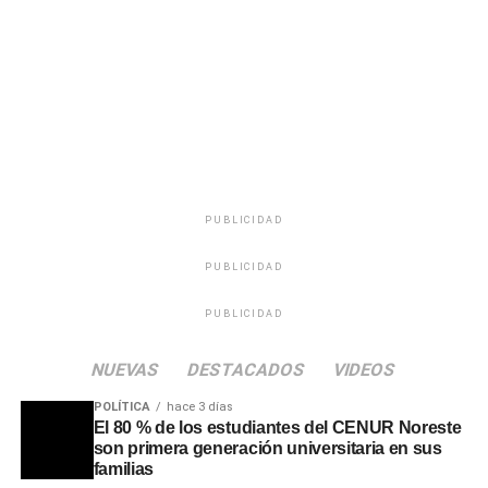
calidad humana, su capacidad para escuchar a la
audiencia en momentos de soledad y su incansable labor
solidaria mediante maratones de recolección de
donaciones para los sectores más necesitados.
PUBLICIDAD
PUBLICIDAD
PUBLICIDAD
NUEVAS
DESTACADOS
VIDEOS
POLÍTICA
hace 3 días
El 80 % de los estudiantes del CENUR Noreste
son primera generación universitaria en sus
familias