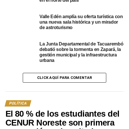
en el norte del país
grande de Brasil, nos mostraron en un vídeo de lo que era
toda la empresa. Su intención era instalarse en
Valle Edén amplía su oferta turística con
Tacuarembó, que iba a generar entre 300 y 500 puestos
una nueva sala histórica y un mirador
de trabajo, en una inversión de 60 o 70 millones de
de astroturismo
dólares”, señaló el intendente.
La Junta Departamental de Tacuarembó
debatió sobre la tormenta en Zapará, la
gestión municipal y la infraestructura
urbana
CLICK AQUÍ PARA COMENTAR
POLÍTICA
Foto de la planta de la Empresa BrasPine de Brasil.
El 80 % de los estudiantes del
Ezquerra, además, apuntó que en el boleto de reserva iba
CENUR Noreste son primera
su nombre y remarcó que “no hay nada que ocultar,