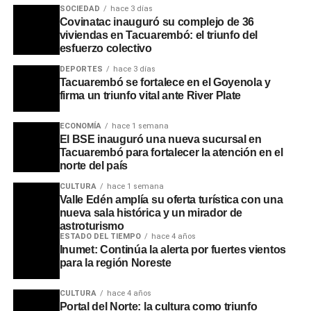
SOCIEDAD
hace 3 días
Covinatac inauguró su complejo de 36
viviendas en Tacuarembó: el triunfo del
esfuerzo colectivo
DEPORTES
hace 3 días
Tacuarembó se fortalece en el Goyenola y
firma un triunfo vital ante River Plate
ECONOMÍA
hace 1 semana
El BSE inauguró una nueva sucursal en
Tacuarembó para fortalecer la atención en el
norte del país
CULTURA
hace 1 semana
Valle Edén amplía su oferta turística con una
Asimismo, se recordaron las intervenciones que realizaba
nueva sala histórica y un mirador de
en pleno apogeo de sus bailes multitudinarios, cuando
astroturismo
pausaba la música para brindar mensajes de
ESTADO DEL TIEMPO
hace 4 años
Inumet: Continúa la alerta por fuertes vientos
concientización a los jóvenes sobre la educación, la
para la región Noreste
prevención de adicciones y la importancia de no olvidar
los orígenes.
CULTURA
hace 4 años
Portal del Norte: la cultura como triunfo