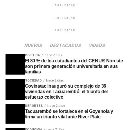
PUBLICIDAD
PUBLICIDAD
PUBLICIDAD
NUEVAS
DESTACADOS
VIDEOS
POLÍTICA
hace 2 días
El 80 % de los estudiantes del CENUR Noreste
son primera generación universitaria en sus
familias
SOCIEDAD
hace 2 días
Covinatac inauguró su complejo de 36
viviendas en Tacuarembó: el triunfo del
esfuerzo colectivo
DEPORTES
hace 2 días
Tacuarembó se fortalece en el Goyenola y
firma un triunfo vital ante River Plate
ECONOMÍA
hace 7 días