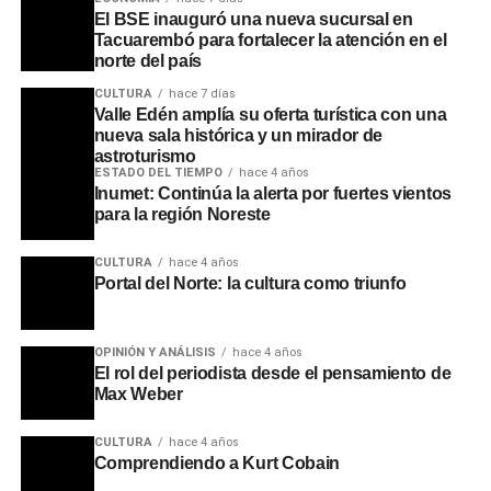
El BSE inauguró una nueva sucursal en
Tacuarembó para fortalecer la atención en el
norte del país
CULTURA
hace 7 días
Valle Edén amplía su oferta turística con una
nueva sala histórica y un mirador de
astroturismo
ESTADO DEL TIEMPO
hace 4 años
Inumet: Continúa la alerta por fuertes vientos
para la región Noreste
El primer premio fue otorgado a Franco Sum, de 19 años,
por una fotografía enfocada en el trabajo artesanal de su
CULTURA
hace 4 años
abuela. Según explicó el autor, la obra buscó retratar un
Portal del Norte: la cultura como triunfo
oficio familiar transmitido generacionalmente. El segundo
puesto correspondió a Daniela Rodríguez, de 16 años y
oriunda de Paso de los Toros, quien capturó una escena
OPINIÓN Y ANÁLISIS
hace 4 años
El rol del periodista desde el pensamiento de
urbana cotidiana de su ciudad de manera espontánea.
Max Weber
Por su parte, el tercer premio fue asignado a Ana Lucía
Duarte, de 24 años, quien recibirá su reconocimiento en
CULTURA
hace 4 años
los próximos días al no haber podido asistir al evento.
Comprendiendo a Kurt Cobain