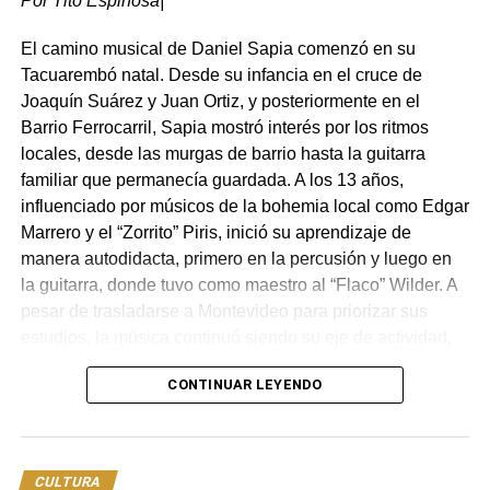
Por Tito Espinosa|
El camino musical de Daniel Sapia comenzó en su
Tacuarembó natal. Desde su infancia en el cruce de
Desarrollo local y patrimonio histórico
Joaquín Suárez y Juan Ortiz, y posteriormente en el
Barrio Ferrocarril, Sapia mostró interés por los ritmos
Por su parte, el intendente Wilson Ezquerra definió la
locales, desde las murgas de barrio hasta la guitarra
jornada como la concreción de un objetivo estratégico
familiar que permanecía guardada. A los 13 años,
para el desarrollo económico y turístico del departamento.
influenciado por músicos de la bohemia local como Edgar
En su alocución, reconoció el trabajo previo de anteriores
Marrero y el “Zorrito” Piris, inició su aprendizaje de
administraciones y del personal del Museo Carlos Gardel
manera autodidacta, primero en la percusión y luego en
para consolidar dicho espacio.
la guitarra, donde tuvo como maestro al “Flaco” Wilder. A
pesar de trasladarse a Montevideo para priorizar sus
Ezquerra ratificó la posición institucional respecto a la
estudios, la música continuó siendo su eje de actividad,
filiación tacuaremboense de Gardel y recordó que
integrando agrupaciones locales, participando en Murga
estudios técnicos realizados años atrás señalaron la
CONTINUAR LEYENDO
Joven y colaborando con diversos colectivos artísticos de
figura del zorzal criollo como un activo clave para el
la capital.
desarrollo turístico local. Asimismo, agradeció la
presencia de autoridades nacionales en localidades del
La concreción de su primer álbum de estudio, titulado
Luz
interior del país, enfatizando la importancia de la
CULTURA