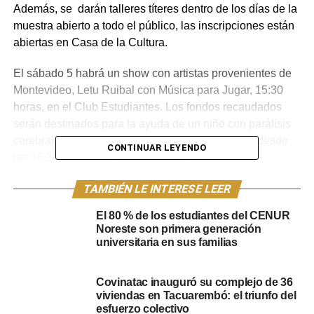
Además, se darán talleres títeres dentro de los días de la
muestra abierto a todo el público, las inscripciones están
abiertas en Casa de la Cultura.
El sábado 5 habrá un show con artistas provenientes de
Montevideo, Letu Ruibal con Música para Jugar, 15:30
horas, en el Club Estudiantes. Los fondos recaudados
serán destinados para la ayuda de un niño con parálisis
cerebral. En el Centro de Barrio N°3 “El Hongo”, desde
CONTINUAR LEYENDO
las 16:30 horas, habrá espectáculos; Ludo Danza
Folklorica y la narradora de cuentos Estela Calvete.
TAMBIÉN LE INTERESE LEER
El domingo 6 se dará un espectáculo en la Feria de la
El 80 % de los estudiantes del CENUR
Avenida Oribe de la ciudad de Tacuarembó, desde las
Noreste son primera generación
10:30 horas, estará Jandi Caetano con sus títeres.
universitaria en sus familias
El Festival de Títeres del Norte fue declarado por la Junta
Covinatac inauguró su complejo de 36
Departamental de Tacuarembó, tiene como organizador
viviendas en Tacuarembó: el triunfo del
en nuestra ciudad a Fernando Lorenzo, artista titiritero.
esfuerzo colectivo