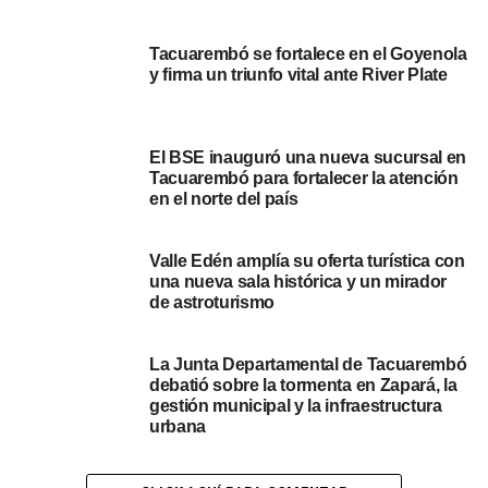
Portal del Norte
Tacuarembó se fortalece en el Goyenola
y firma un triunfo vital ante River Plate
NOTICIAS RELACIONADAS:
TACUAREMBÓ
A CONTINUACIÓN
Se entregaron los premios a los ganadores de la
El BSE inauguró una nueva sucursal en
5ª edición del “Concurso Fotográfico” de
Tacuarembó para fortalecer la atención
Tacuarembó
en el norte del país
NO SE PIERDA
Rescate de tronco fósil en Caraguatá,
Valle Edén amplía su oferta turística con
departamento de Tacuarembó
una nueva sala histórica y un mirador
de astroturismo
La Junta Departamental de Tacuarembó
debatió sobre la tormenta en Zapará, la
gestión municipal y la infraestructura
urbana