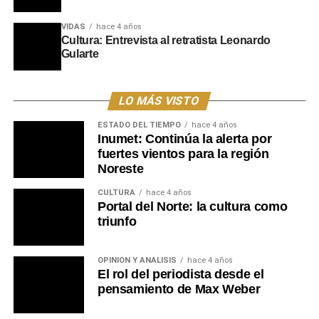
Al cierre de la premiación, la Dirección de Juventud
VIDAS
hace 4 años
adelantó que durante el transcurso del año se
Cultura: Entrevista al retratista Leonardo
implementarán nuevas propuestas y certámenes
Gularte
orientados a áreas como la literatura, la recreación, la
formación técnica y las expresiones artísticas, orientadas
a fomentar la integración de los jóvenes de todo el
LO MÁS VISTO
departamento de Tacuarembó.
ESTADO DEL TIEMPO
hace 4 años
Inumet: Continúa la alerta por
Portal del Norte
fuertes vientos para la región
Noreste
CULTURA
hace 4 años
Portal del Norte: la cultura como
triunfo
OPINIÓN Y ANÁLISIS
hace 4 años
El rol del periodista desde el
pensamiento de Max Weber