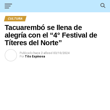
CULTURA
Tacuarembó se llena de
alegría con el “4° Festival de
Títeres del Norte”
Publicado
hace 2 años
el
03/10/2024
Por
Tito Espinosa