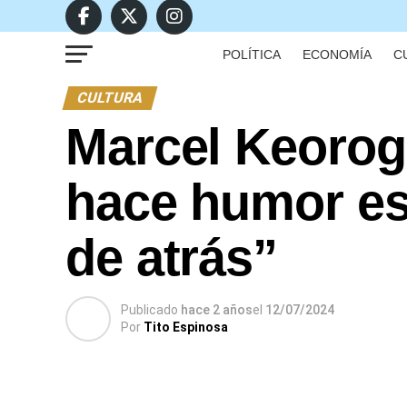
POLÍTICA
ECONOMÍA
C
CULTURA
Marcel Keorog
hace humor es
de atrás”
Publicado
hace 2 años
el
12/07/2024
Por
Tito Espinosa