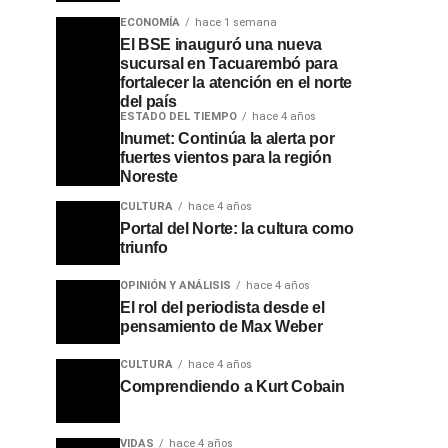
ECONOMÍA
hace 1 semana
El BSE inauguró una nueva
sucursal en Tacuarembó para
fortalecer la atención en el norte
del país
ESTADO DEL TIEMPO
hace 4 años
Inumet: Continúa la alerta por
fuertes vientos para la región
Noreste
CULTURA
hace 4 años
Portal del Norte: la cultura como
triunfo
OPINIÓN Y ANÁLISIS
hace 4 años
El rol del periodista desde el
pensamiento de Max Weber
CULTURA
hace 4 años
Comprendiendo a Kurt Cobain
VIDAS
hace 4 años