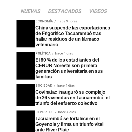
NUEVAS
DESTACADOS
VIDEOS
ECONOMÍA
hace 9 horas
China suspende las exportaciones
de Frigorífico Tacuarembó tras
hallar residuos de un fármaco
veterinario
POLÍTICA
hace 4 días
El 80 % de los estudiantes del
CENUR Noreste son primera
generación universitaria en sus
familias
SOCIEDAD
hace 4 días
Covinatac inauguró su complejo
de 36 viviendas en Tacuarembó: el
triunfo del esfuerzo colectivo
DEPORTES
hace 4 días
Tacuarembó se fortalece en el
Goyenola y firma un triunfo vital
ante River Plate