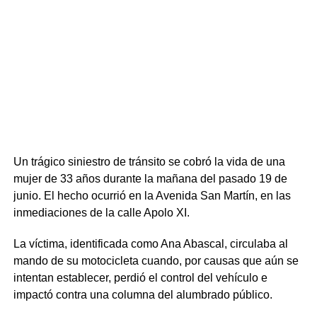
allanamiento y detención correspondientes. El
procedimiento se concretó el pasado domingo 19 de julio
con siete allanamientos simultáneos en los que
intervinieron la Guardia Republicana y unidades de
respuesta táctica, logrando la detención de diez personas
(dos mujeres y ocho hombres).
Un trágico siniestro de tránsito se cobró la vida de una
mujer de 33 años durante la mañana del pasado 19 de
junio. El hecho ocurrió en la Avenida San Martín, en las
inmediaciones de la calle Apolo XI.
La víctima, identificada como Ana Abascal, circulaba al
mando de su motocicleta cuando, por causas que aún se
intentan establecer, perdió el control del vehículo e
impactó contra una columna del alumbrado público.