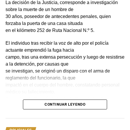
La decisión de la Justicia, corresponde a investigación
sobre la muerte de un hombre de
30 años, poseedor de antecedentes penales, quien
forzaba la puerta de una casa situada
en el kilómetro 252 de Ruta Nacional N.º 5.
El individuo tras recibir la voz de alto por el policía
actuante emprendió la fuga hacia
campo, tras una extensa persecución y luego de resistirse
a la detención, por causas que
se investigan, se originó un disparo con el arma de
reglamento del funcionario, la que
impactó en el cuerpo del hombre, constatando personal
médico su fallecimiento.
Fue enterada Fiscalía Letrada de Paso de los Toros,
CONTINUAR LEYENDO
quien dirigió la investigación ante lo
sucedido.
En las últimas horas el Juzgado Letrado de Primera