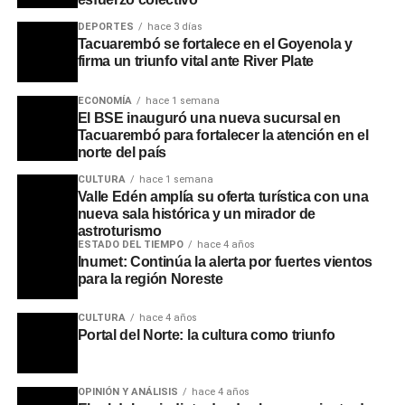
los 18 teléfonos celulares incautados será determinante
DEPORTES
hace 3 días
para el avance de las pesquisas en las próximas
Tacuarembó se fortalece en el Goyenola y
jornadas.
firma un triunfo vital ante River Plate
Portal del Norte
ECONOMÍA
hace 1 semana
El BSE inauguró una nueva sucursal en
Tacuarembó para fortalecer la atención en el
norte del país
CULTURA
hace 1 semana
Valle Edén amplía su oferta turística con una
nueva sala histórica y un mirador de
astroturismo
ESTADO DEL TIEMPO
hace 4 años
Inumet: Continúa la alerta por fuertes vientos
para la región Noreste
CULTURA
hace 4 años
Portal del Norte: la cultura como triunfo
OPINIÓN Y ANÁLISIS
hace 4 años