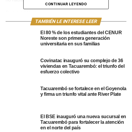
CONTINUAR LEYENDO
Portal del Norte
TAMBIÉN LE INTERESE LEER
El 80 % de los estudiantes del CENUR
Noreste son primera generación
universitaria en sus familias
NOTICIAS RELACIONADAS:
AFE
AUTO
TACUAREMBÓ
Covinatac inauguró su complejo de 36
TREN
viviendas en Tacuarembó: el triunfo del
esfuerzo colectivo
A CONTINUACIÓN
Siniestro de tránsito fatal en Tacuarembó:
Falleció un hombre de 88 años
Tacuarembó se fortalece en el Goyenola
y firma un triunfo vital ante River Plate
NO SE PIERDA
César Tourn asumió como jefe de Policía de
Tacuarembó
El BSE inauguró una nueva sucursal en
Tacuarembó para fortalecer la atención
en el norte del país