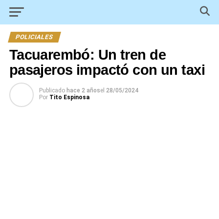
POLICIALES
Tacuarembó: Un tren de
pasajeros impactó con un taxi
Publicado
hace 2 años
el
28/05/2024
Por
Tito Espinosa