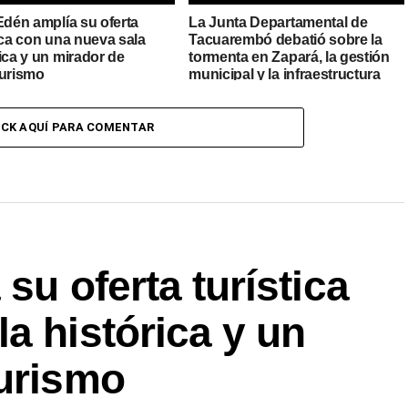
Edén amplía su oferta
La Junta Departamental de
ica con una nueva sala
Tacuarembó debatió sobre la
ica y un mirador de
tormenta en Zapará, la gestión
turismo
municipal y la infraestructura
urbana
ICK AQUÍ PARA COMENTAR
su oferta turística
a histórica y un
turismo