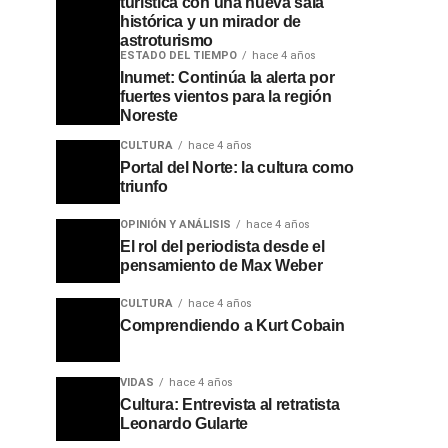
turística con una nueva sala
histórica y un mirador de
astroturismo
ESTADO DEL TIEMPO
hace 4 años
Inumet: Continúa la alerta por
fuertes vientos para la región
Noreste
CULTURA
hace 4 años
Portal del Norte: la cultura como
triunfo
OPINIÓN Y ANÁLISIS
hace 4 años
El rol del periodista desde el
pensamiento de Max Weber
CULTURA
hace 4 años
Comprendiendo a Kurt Cobain
VIDAS
hace 4 años
Cultura: Entrevista al retratista
Leonardo Gularte