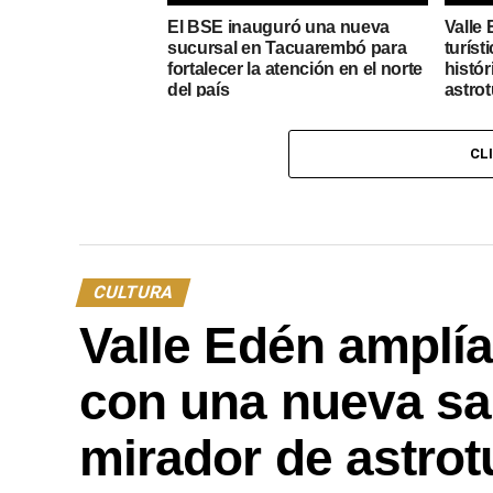
El BSE inauguró una nueva
Valle 
sucursal en Tacuarembó para
turíst
fortalecer la atención en el norte
histór
del país
astro
CL
CULTURA
Valle Edén amplía 
con una nueva sal
mirador de astro