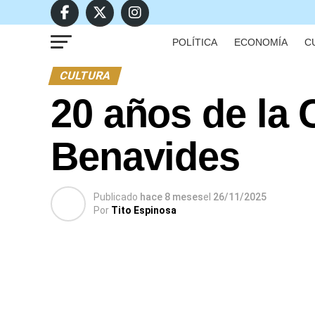
POLÍTICA
ECONOMÍA
C
CULTURA
20 años de la
Benavides
Publicado
hace 8 meses
el
26/11/2025
Por
Tito Espinosa