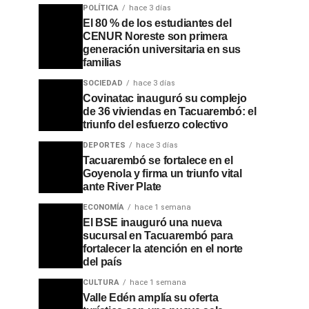
POLÍTICA
hace 3 días
El 80 % de los estudiantes del
CENUR Noreste son primera
generación universitaria en sus
familias
SOCIEDAD
hace 3 días
Covinatac inauguró su complejo
de 36 viviendas en Tacuarembó: el
triunfo del esfuerzo colectivo
DEPORTES
hace 3 días
Tacuarembó se fortalece en el
Goyenola y firma un triunfo vital
ante River Plate
ECONOMÍA
hace 1 semana
El BSE inauguró una nueva
sucursal en Tacuarembó para
fortalecer la atención en el norte
del país
CULTURA
hace 1 semana
Valle Edén amplía su oferta