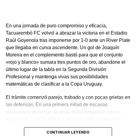
En una jornada de puro compromiso y eficacia,
Tacuarembó FC volvió a abrazar la victoria en el Estadio
Raúl Goyenola tras imponerse por 1-0 ante un River Plate
que llegaba en curva ascendente. Un gol de Joaquín
Moreira en el complemento bastó para que el conjunto
«rojo y blanco» sumara tres puntos de oro, abandone el
último lugar de la tabla en la Segunda División
Profesional y mantenga vivas sus posibilidades
matemáticas de clasificar a la Copa Uruguay.
El trámite comenzó parejo, trabado y con pocas grietas en
las defensas. En una primera mitad de escasas
situaciones de riesgo, la visita avisó temprano con un
disparo de Juan Rodríguez, mientras que la respuesta
local llegó en los pies del colombiano Nicolás González,
CONTINUAR LEYENDO
quien tras un pivoteo del brasileño Lucao elevó su remate