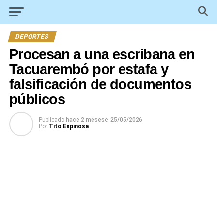
DEPORTES
Procesan a una escribana en
Tacuarembó por estafa y
falsificación de documentos
públicos
Publicado
hace 2 meses
el
25/05/2026
Por
Tito Espinosa