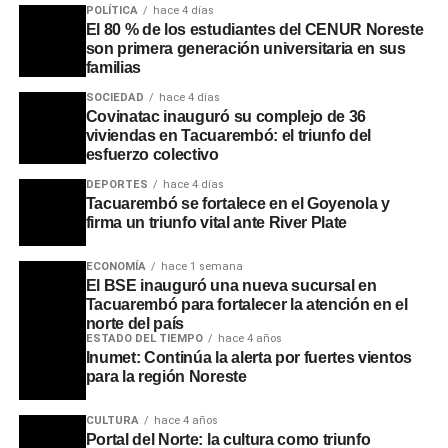
POLÍTICA
hace 4 días
El 80 % de los estudiantes del CENUR Noreste
son primera generación universitaria en sus
familias
SOCIEDAD
hace 4 días
Covinatac inauguró su complejo de 36
viviendas en Tacuarembó: el triunfo del
esfuerzo colectivo
DEPORTES
hace 4 días
Tacuarembó se fortalece en el Goyenola y
firma un triunfo vital ante River Plate
ECONOMÍA
hace 1 semana
El BSE inauguró una nueva sucursal en
Tacuarembó para fortalecer la atención en el
norte del país
ESTADO DEL TIEMPO
hace 4 años
Inumet: Continúa la alerta por fuertes vientos
para la región Noreste
CULTURA
hace 4 años
Portal del Norte: la cultura como triunfo