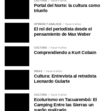
CULTURA
hace 4 años
Portal del Norte: la cultura como
triunfo
OPINIÓN Y ANÁLISIS
hace 4 años
El rol del periodista desde el
pensamiento de Max Weber
CULTURA
hace 4 años
Comprendiendo a Kurt Cobain
VIDAS
hace 4 años
Cultura: Entrevista al retratista
Leonardo Gularte
CULTURA
hace 3 años
Ecoturismo en Tacuarembó: El
Camping Entre las Sierras un
sueño realizado