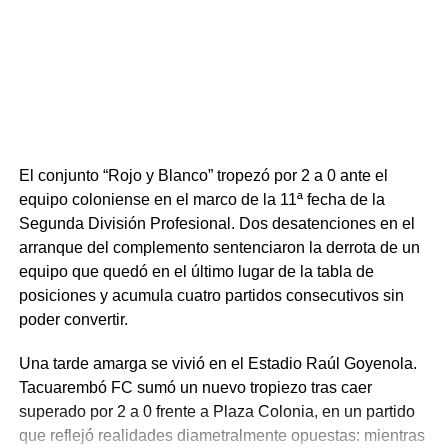
recién ingresado Diego Vera, pero la zaga norteña se
mostró firme y sin fisuras. Tacuarembó supo cerrar el
partido, abrochar una victoria tan trabajada como
necesitada y renovar la ilusión de su gente en el torneo.
Portal del Norte
El conjunto “Rojo y Blanco” tropezó por 2 a 0 ante el
equipo coloniense en el marco de la 11ª fecha de la
Segunda División Profesional. Dos desatenciones en el
arranque del complemento sentenciaron la derrota de un
equipo que quedó en el último lugar de la tabla de
posiciones y acumula cuatro partidos consecutivos sin
poder convertir.
Una tarde amarga se vivió en el Estadio Raúl Goyenola.
Tacuarembó FC sumó un nuevo tropiezo tras caer
superado por 2 a 0 frente a Plaza Colonia, en un partido
que reflejó realidades diametralmente opuestas: mientras