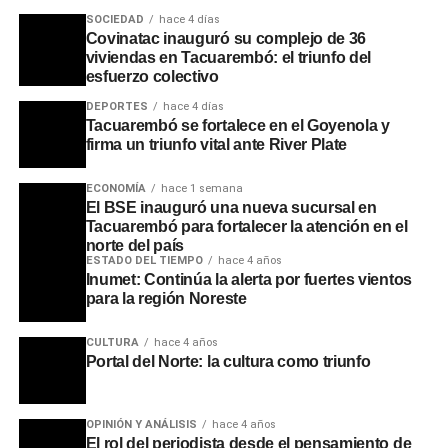
SOCIEDAD
hace 4 días
Covinatac inauguró su complejo de 36
viviendas en Tacuarembó: el triunfo del
esfuerzo colectivo
DEPORTES
hace 4 días
Tacuarembó se fortalece en el Goyenola y
firma un triunfo vital ante River Plate
ECONOMÍA
hace 1 semana
El BSE inauguró una nueva sucursal en
Tacuarembó para fortalecer la atención en el
norte del país
ESTADO DEL TIEMPO
hace 4 años
Inumet: Continúa la alerta por fuertes vientos
para la región Noreste
CULTURA
hace 4 años
Portal del Norte: la cultura como triunfo
OPINIÓN Y ANÁLISIS
hace 4 años
El rol del periodista desde el pensamiento de