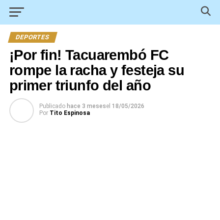
DEPORTES
¡Por fin! Tacuarembó FC
rompe la racha y festeja su
primer triunfo del año
Publicado
hace 3 meses
el
18/05/2026
Por
Tito Espinosa