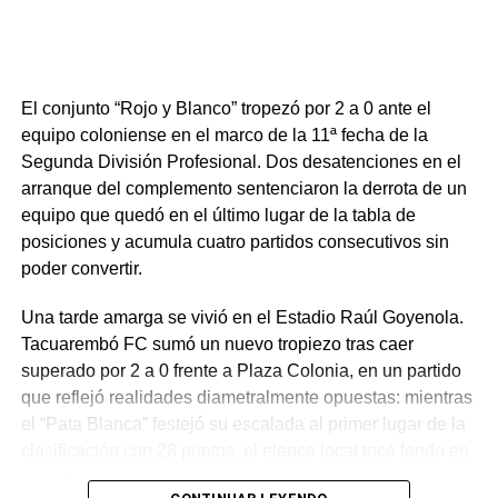
necesitada y renovar la ilusión de su gente en el torneo.
Portal del Norte
El conjunto “Rojo y Blanco” tropezó por 2 a 0 ante el
equipo coloniense en el marco de la 11ª fecha de la
Segunda División Profesional. Dos desatenciones en el
arranque del complemento sentenciaron la derrota de un
equipo que quedó en el último lugar de la tabla de
posiciones y acumula cuatro partidos consecutivos sin
poder convertir.
Una tarde amarga se vivió en el Estadio Raúl Goyenola.
Tacuarembó FC sumó un nuevo tropiezo tras caer
superado por 2 a 0 frente a Plaza Colonia, en un partido
que reflejó realidades diametralmente opuestas: mientras
el “Pata Blanca” festejó su escalada al primer lugar de la
clasificación con 28 puntos, el elenco local tocó fondo en
el certamen.