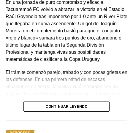
En una jornada de puro compromiso y eficacia,
Tacuarembó FC volvió a abrazar la victoria en el Estadio
Raúl Goyenola tras imponerse por 1-0 ante un River Plate
que llegaba en curva ascendente. Un gol de Joaquín
Moreira en el complemento bastó para que el conjunto
«rojo y blanco» sumara tres puntos de oro, abandone el
último lugar de la tabla en la Segunda División
Profesional y mantenga vivas sus posibilidades
matemáticas de clasificar a la Copa Uruguay.
El trámite comenzó parejo, trabado y con pocas grietas en
las defensas. En una primera mitad de escasas
situaciones de riesgo, la visita avisó temprano con un
disparo de Juan Rodríguez, mientras que la respuesta
local llegó en los pies del colombiano Nicolás González,
CONTINUAR LEYENDO
quien tras un pivoteo del brasileño Lucao elevó su remate
por encima del horizontal.
River tuvo las opciones más claras antes del descanso:
DEPORTES