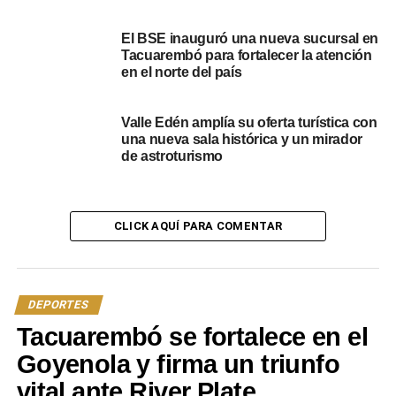
Tacuarembó escala a la undécima posición con 7
unidades y ya se prepara para recibir a Colón en la
El BSE inauguró una nueva sucursal en
próxima fecha, con la ilusión renovada.
Tacuarembó para fortalecer la atención
en el norte del país
Portal del Norte
Valle Edén amplía su oferta turística con
NOTICIAS RELACIONADAS:
DESTACADOS
FÉNIX
LA B
una nueva sala histórica y un mirador
TACUAREMBÓ
de astroturismo
A CONTINUACIÓN
Tacuarembó se viste de fiesta: será sede de la
Liga Uruguaya de Voleibol Femenino
CLICK AQUÍ PARA COMENTAR
NO SE PIERDA
Tacuarembó FC cerró un Torneo Competencia
para el olvido con un empate en la capital
DEPORTES
Tacuarembó se fortalece en el
Goyenola y firma un triunfo
vital ante River Plate