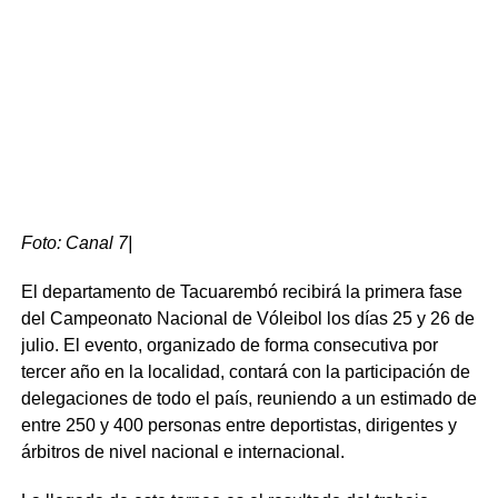
Apenas dos minutos después llegó el golpe de gracia. En
una destacada jugada colectiva que incluyó un corte de
Otegui, pase para González y apertura hacia la derecha
para Carrillo, este metió un centro rasante que encontró
completamente solo a Nicolás González. El
centrodelantero definió de pierna derecha contra el fondo
de la red para sellar el 2 a 0 definitivo.
Ante la adversidad, Tacuarembó adelantó sus líneas e
Foto: Canal 7|
intentó reaccionar. El colombiano Nicolás González
generó buenas insinuaciones con un remate de zurda
El departamento de Tacuarembó recibirá la primera fase
que terminó abriéndose. Las oportunidades más claras
del Campeonato Nacional de Vóleibol los días 25 y 26 de
para achicar distancias chocaron directamente contra la
julio. El evento, organizado de forma consecutiva por
enorme figura del arquero visitante Joaquín Silva, quien
tercer año en la localidad, contará con la participación de
se erigió como la gran estrella del partido al ahogar dos
delegaciones de todo el país, reuniendo a un estimado de
ocasiones clarísimas: primero ante un cabezazo de
entre 250 y 400 personas entre deportistas, dirigentes y
Agustín Coito y luego deteniendo a puro reflejo un fuerte
árbitros de nivel nacional e internacional.
remate de Varela tras pase de Méndez.