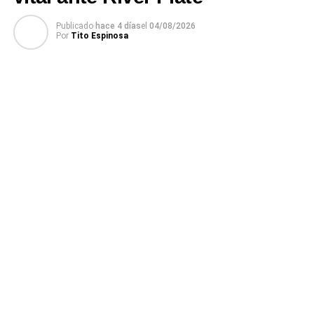
Publicado
hace 4 días
el
04/08/2026
Por
Tito Espinosa