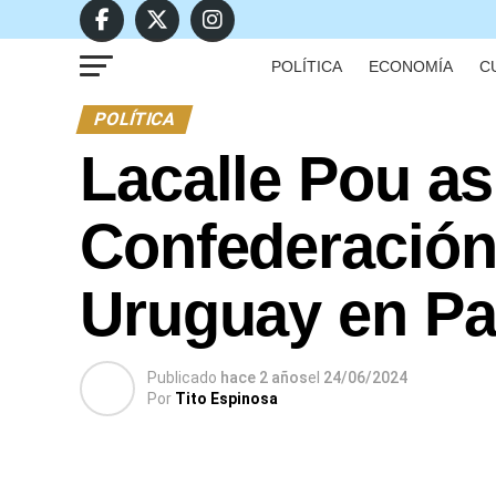
POLÍTICA
ECONOMÍA
C
POLÍTICA
Lacalle Pou as
Confederación
Uruguay en Pa
Publicado
hace 2 años
el
24/06/2024
Por
Tito Espinosa