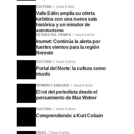
CULTURA
hace 6 días
Valle Edén amplía su oferta
turística con una nueva sala
histórica y un mirador de
astroturismo
ESTADO DEL TIEMPO
hace 4 años
Inumet: Continúa la alerta por
fuertes vientos para la región
Noreste
CULTURA
hace 4 años
Portal del Norte: la cultura como
triunfo
OPINIÓN Y ANÁLISIS
hace 4 años
El rol del periodista desde el
pensamiento de Max Weber
CULTURA
hace 4 años
Comprendiendo a Kurt Cobain
VIDAS
hace 4 años