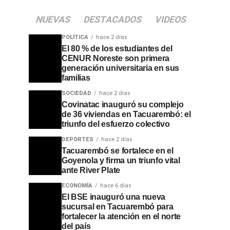
NUEVAS
DESTACADOS
VIDEOS
POLÍTICA
hace 2 días
El 80 % de los estudiantes del
CENUR Noreste son primera
generación universitaria en sus
familias
SOCIEDAD
hace 2 días
Covinatac inauguró su complejo
de 36 viviendas en Tacuarembó: el
triunfo del esfuerzo colectivo
DEPORTES
hace 2 días
Tacuarembó se fortalece en el
Goyenola y firma un triunfo vital
ante River Plate
ECONOMÍA
hace 6 días
El BSE inauguró una nueva
sucursal en Tacuarembó para
fortalecer la atención en el norte
del país