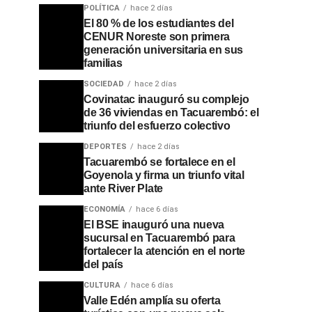
POLÍTICA
hace 2 días
El 80 % de los estudiantes del
CENUR Noreste son primera
generación universitaria en sus
familias
SOCIEDAD
hace 2 días
Covinatac inauguró su complejo
de 36 viviendas en Tacuarembó: el
triunfo del esfuerzo colectivo
DEPORTES
hace 2 días
Tacuarembó se fortalece en el
Goyenola y firma un triunfo vital
ante River Plate
ECONOMÍA
hace 6 días
El BSE inauguró una nueva
sucursal en Tacuarembó para
fortalecer la atención en el norte
del país
CULTURA
hace 6 días
Valle Edén amplía su oferta