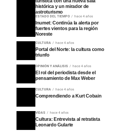
turística con una nueva sala
histórica y un mirador de
astroturismo
ESTADO DEL TIEMPO
hace 4 años
Inumet: Continúa la alerta por
fuertes vientos para la región
Noreste
CULTURA
hace 4 años
Portal del Norte: la cultura como
triunfo
OPINIÓN Y ANÁLISIS
hace 4 años
El rol del periodista desde el
pensamiento de Max Weber
CULTURA
hace 4 años
Comprendiendo a Kurt Cobain
VIDAS
hace 4 años
Cultura: Entrevista al retratista
Leonardo Gularte