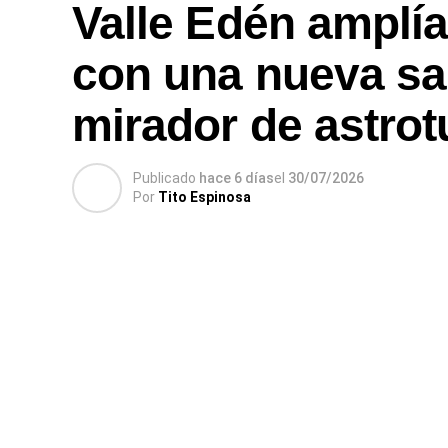
Valle Edén amplía 
con una nueva sal
mirador de astro
Publicado
hace 6 días
el
30/07/2026
Por
Tito Espinosa