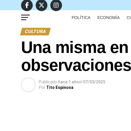
POLÍTICA
ECONOMÍA
C
CULTURA
Una misma en
observaciones
Publicado
hace 1 año
el
07/03/2025
Por
Tito Espinosa