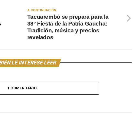
A CONTINUACIÓN
e
Tacuarembó se prepara para la
s
38° Fiesta de la Patria Gaucha:
Tradición, música y precios
revelados
IÉN LE INTERESE LEER
1 COMENTARIO