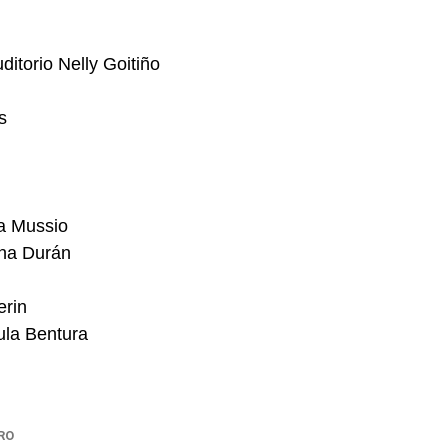
itorio Nelly Goitiño
s
ia Mussio
ena Durán
erin
ula Bentura
RO