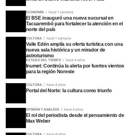
ECONOMÍA
hace 1 semana
El BSE inauguró una nueva sucursal en
Tacuarembó para fortalecer la atención en el
norte del país
CULTURA
hace 1 semana
Valle Edén amplía su oferta turística con una
Este acuerdo entre la IDT y el Instituto Crandon no solo
nueva sala histórica y un mirador de
promete mejorar las habilidades y oportunidades
astroturismo
laborales en el sector gastronómico local, sino que
ESTADO DEL TIEMPO
hace 4 años
Inumet: Continúa la alerta por fuertes vientos
también podría dinamizar la economía de Tacuarembó,
para la región Noreste
atrayendo a nuevos emprendedores y fortaleciendo la
oferta de servicios relacionados con la alimentación. La
CULTURA
hace 4 años
transformación de la Sala Barrios Amorín en un centro de
Portal del Norte: la cultura como triunfo
formación culinaria de primer nivel marca un hito
importante en el desarrollo del departamento y augura un
futuro prometedor para la gastronomía tacuaremboense.
OPINIÓN Y ANÁLISIS
hace 4 años
El rol del periodista desde el pensamiento de
Max Weber
Portal del Norte
CULTURA
hace 4 años