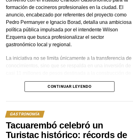
formación de cocineros profesionales en la ciudad. El
anuncio, encabezado por referentes del proyecto como
Pedro Permanyer e Ignacio Borad, detalla una ambiciosa
política pública impulsada por el intendente Wilson
Ezquerra que busca profesionalizar el sector
gastronómico local y regional.
La iniciativa no se limita únicamente a la transferencia de
conocimientos, sino que se respalda en una inversión de
casi 11 millones de pesos destinada a la construcción de
un moderno laboratorio gastronómico en el complejo
CONTINUAR LEYENDO
Barrio Amorín. Esta infraestructura fue edificada bajo las
estrictas exigencias del Instituto Crandon, igualando las
condiciones de enseñanza de la capital y asegurando
que los estudiantes locales cuenten con equipamiento de
GASTRONOMÍA
última generación y los mismos estándares de calidad
Tacuarembó celebró un
que se exigen en Montevideo.
Turistac histórico: récords de
El plan de estudios comenzará a finales del presente mes