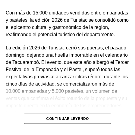
Con más de 15.000 unidades vendidas entre empanadas
y pasteles, la edición 2026 de Turistac se consolidó como
el epicentro cultural y gastronómico de la región,
reafirmando el potencial turístico del departamento.
Desde el punto de vista económico, la propuesta
presenta una ventaja competitiva significativa al ofrecer
La edición 2026 de Turistac cerró sus puertas, el pasado
un costo un 30% inferior respecto a la oferta en
domingo, dejando una huella imborrable en el calendario
Montevideo, gracias al subsidio de la comuna. El arancel
de Tacuarembó. El evento, que este año albergó el Tercer
incluye la totalidad de los insumos necesarios para las
Festival de la Empanada y el Pastel, superó todas las
prácticas, los cuales son adquiridos a proveedores
expectativas previas al alcanzar cifras récord: durante los
locales bajo criterios de alta calidad. Los interesados
cinco días de actividad, se comercializaron más de
pueden optar por pagos al contado con bonificación o un
10.000 empanadas y 5.000 pasteles, un volumen de
plan de cuotas mensuales, facilitando así el acceso a una
ventas que confirma el éxito rotundo de la propuesta y su
titulación profesional que promete una amplia salida
impacto directo en la economía de los emprendedores
laboral tanto en el ámbito público como privado.
locales.
CONTINUAR LEYENDO
El proceso de inscripción ya se encuentra habilitado en la
El intendente Wilson Ezquerra, presente en la jornada de
secretaría de la Intendencia Departamental, en el horario
clausura, manifestó su entusiasmo ante el crecimiento