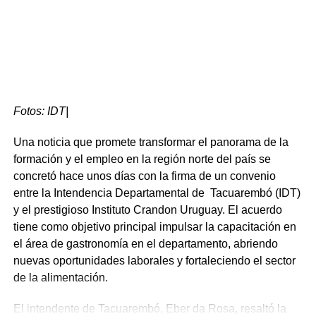
Los ganadores del 3er Festival de la Empanada y el
Pastel
Fotos: IDT|
Tras una jornada cargada de tradición y aromas
irresistibles, se dieron a conocer los ganadores del 3er.
Una noticia que promete transformar el panorama de la
Festival de la Empanada y el Pastel. El jurado, tras una
formación y el empleo en la región norte del país se
difícil deliberación dada la calidad de los exponentes,
concretó hace unos días con la firma de un convenio
destacó no solo el sabor de las preparaciones, sino
entre la Intendencia Departamental de Tacuarembó (IDT)
también la puesta en escena y la atención al público de
y el prestigioso Instituto Crandon Uruguay. El acuerdo
los distintos participantes que dieron vida a esta edición.
tiene como objetivo principal impulsar la capacitación en
el área de gastronomía en el departamento, abriendo
En la categoría dedicada a la estética y organización, el
nuevas oportunidades laborales y fortaleciendo el sector
primer premio al mejor stand fue otorgado al Puesto Nº
de la alimentación.
12, “DyD”. El tribunal resaltó su impecable prolijidad, el
mobiliario utilizado y una administración de tareas que
El intendente de Tacuarembó, Eber da Rosa, resaltó la