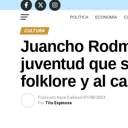
POLÍTICA
ECONOMÍA
C
CULTURA
Juancho Rodm
juventud que 
folklore y al c
Publicado
hace 2 años
el
01/08/2024
Por
Tito Espinosa