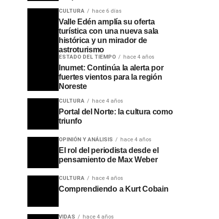
CULTURA
hace 6 días
Valle Edén amplía su oferta
turística con una nueva sala
histórica y un mirador de
astroturismo
ESTADO DEL TIEMPO
hace 4 años
Inumet: Continúa la alerta por
fuertes vientos para la región
Noreste
CULTURA
hace 4 años
Portal del Norte: la cultura como
triunfo
OPINIÓN Y ANÁLISIS
hace 4 años
El rol del periodista desde el
pensamiento de Max Weber
CULTURA
hace 4 años
Comprendiendo a Kurt Cobain
VIDAS
hace 4 años