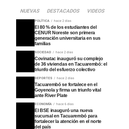
NUEVAS
DESTACADOS
VIDEOS
POLÍTICA
hace 2 días
El 80 % de los estudiantes del
CENUR Noreste son primera
generación universitaria en sus
familias
SOCIEDAD
hace 2 días
Covinatac inauguró su complejo
de 36 viviendas en Tacuarembó: el
triunfo del esfuerzo colectivo
DEPORTES
hace 2 días
Tacuarembó se fortalece en el
Goyenola y firma un triunfo vital
ante River Plate
ECONOMÍA
hace 6 días
El BSE inauguró una nueva
sucursal en Tacuarembó para
fortalecer la atención en el norte
del país