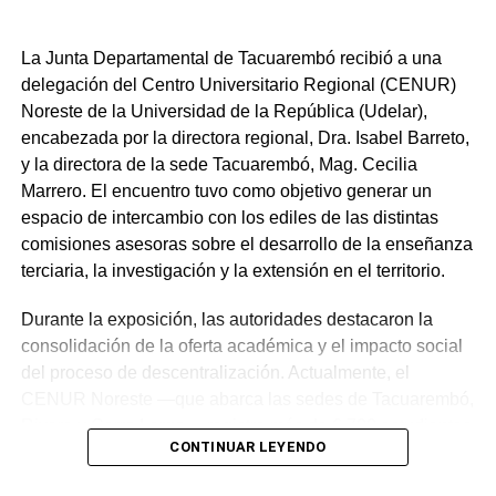
La Junta Departamental de Tacuarembó recibió a una
delegación del Centro Universitario Regional (CENUR)
Noreste de la Universidad de la República (Udelar),
encabezada por la directora regional, Dra. Isabel Barreto,
y la directora de la sede Tacuarembó, Mag. Cecilia
Marrero. El encuentro tuvo como objetivo generar un
espacio de intercambio con los ediles de las distintas
comisiones asesoras sobre el desarrollo de la enseñanza
terciaria, la investigación y la extensión en el territorio.
Durante la exposición, las autoridades destacaron la
consolidación de la oferta académica y el impacto social
del proceso de descentralización. Actualmente, el
CENUR Noreste —que abarca las sedes de Tacuarembó,
Rivera y Cerro Largo— registra más de 6.700 estudiantes
CONTINUAR LEYENDO
activos. Según los datos presentados, aproximadamente
el 80 % de la matrícula corresponde a la primera