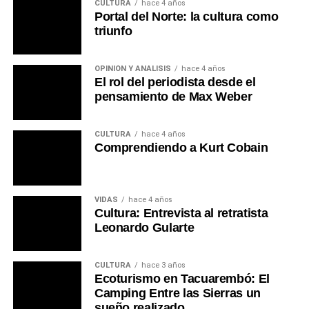
CULTURA
hace 4 años
Portal del Norte: la cultura como
triunfo
OPINIÓN Y ANÁLISIS
hace 4 años
El rol del periodista desde el
pensamiento de Max Weber
CULTURA
hace 4 años
Comprendiendo a Kurt Cobain
VIDAS
hace 4 años
Cultura: Entrevista al retratista
Leonardo Gularte
CULTURA
hace 3 años
Ecoturismo en Tacuarembó: El
Camping Entre las Sierras un
sueño realizado