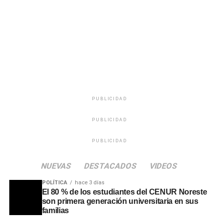
calidad humana, su capacidad para escuchar a la
audiencia en momentos de soledad y su incansable labor
solidaria mediante maratones de recolección de
donaciones para los sectores más necesitados.
PUBLICIDAD
PUBLICIDAD
PUBLICIDAD
NUEVAS
DESTACADOS
VIDEOS
POLÍTICA
hace 3 días
El 80 % de los estudiantes del CENUR Noreste
son primera generación universitaria en sus
familias