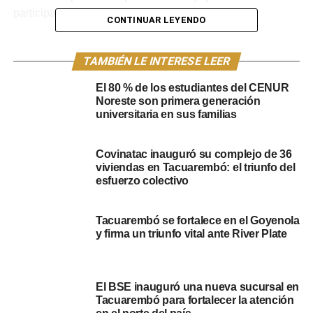
participación ciudadana.
CONTINUAR LEYENDO
Portal del Norte diálogo con Aliano, nos mencionó que
“entendemos que nosotros, dentro de la Ley para crear
TAMBIÉN LE INTERESE LEER
municipios, podemos hacerle una propuesta al
El 80 % de los estudiantes del CENUR
Intendente (Wilson Ezquerra), para que tengamos un
Noreste son primera generación
Municipio de Caraguatá para el año 2025. El Intendente
universitaria en sus familias
será quien determine. Yo hice ver que la población va a
tener la misma jurisdicción que la junta local de
Covinatac inauguró su complejo de 36
Caraguatá”.
viviendas en Tacuarembó: el triunfo del
esfuerzo colectivo
Por otro lado, el Edil reconoció que “ no le gusta politizar
los temas, pero esto se va a politizar, sí sale, en el 2025,
Tacuarembó se fortalece en el Goyenola
porque van a ser varios candidatos que se van a
y firma un triunfo vital ante River Plate
presentar, me imagino, para ser alcaldes y concejales en
Caraguatá”.
El BSE inauguró una nueva sucursal en
Sobre el cambió en materia de representación “va a
Tacuarembó para fortalecer la atención
haber alcaldes y concejales que se van a presentar de