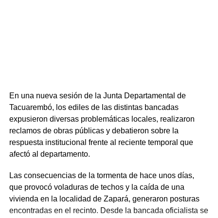
únicas en el país—, además del Tecnólogo en
Administración y Contabilidad, la Licenciatura en Biología
Humana y diversas tecnicaturas y trayectorias iniciales.
Respecto a la inserción laboral, la oferta ligada al sector
productivo forestal registra una elevada demanda,
mientras que el Tecnólogo en Administración y
Contabilidad mantiene los mayores niveles de ingreso
anual.
En una nueva sesión de la Junta Departamental de
Tacuarembó, los ediles de las distintas bancadas
expusieron diversas problemáticas locales, realizaron
reclamos de obras públicas y debatieron sobre la
respuesta institucional frente al reciente temporal que
afectó al departamento.
Las consecuencias de la tormenta de hace unos días,
que provocó voladuras de techos y la caída de una
vivienda en la localidad de Zapará, generaron posturas
encontradas en el recinto. Desde la bancada oficialista se