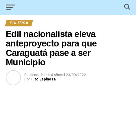
POLÍTICA
Edil nacionalista eleva
anteproyecto para que
Caraguatá pase a ser
Municipio
Publicado
hace 4 años
el
23/09/2022
Por
Tito Espinosa