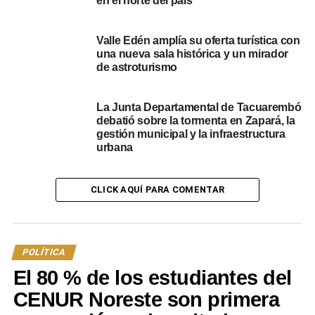
en el norte del país
todos los sectores políticos. Fue lo que se hizo en Ansina
y en Paso de los Toros. Los representantes son electos
Valle Edén amplía su oferta turística con
por el pueblo. Lo que mejor que podemos hacer los
una nueva sala histórica y un mirador
uruguayos es dialogar, pensar y actuar en favor de la
de astroturismo
gente”, concluye el Edil Hubaré Aliano.
La Junta Departamental de Tacuarembó
debatió sobre la tormenta en Zapará, la
gestión municipal y la infraestructura
urbana
CLICK AQUÍ PARA COMENTAR
POLÍTICA
TRABAJO AUDIOVISUAL DE DANEC REALIZACIONES
El 80 % de los estudiantes del
NOTICIAS RELACIONADAS:
DESTACADOS
TACUAREMBÓ
CENUR Noreste son primera