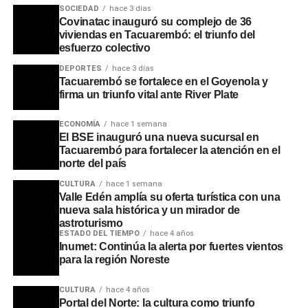
SOCIEDAD
hace 3 días
Covinatac inauguró su complejo de 36
viviendas en Tacuarembó: el triunfo del
esfuerzo colectivo
DEPORTES
hace 3 días
Tacuarembó se fortalece en el Goyenola y
firma un triunfo vital ante River Plate
ECONOMÍA
hace 1 semana
El BSE inauguró una nueva sucursal en
Tacuarembó para fortalecer la atención en el
norte del país
CULTURA
hace 1 semana
Valle Edén amplía su oferta turística con una
Asimismo, se recordaron las intervenciones que realizaba
nueva sala histórica y un mirador de
en pleno apogeo de sus bailes multitudinarios, cuando
astroturismo
pausaba la música para brindar mensajes de
ESTADO DEL TIEMPO
hace 4 años
Inumet: Continúa la alerta por fuertes vientos
concientización a los jóvenes sobre la educación, la
para la región Noreste
prevención de adicciones y la importancia de no olvidar
los orígenes.
CULTURA
hace 4 años
Portal del Norte: la cultura como triunfo