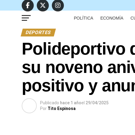
POLÍTICA
ECONOMÍA
C
DEPORTES
Polideportivo
su noveno ani
positivo y anu
Publicado
hace 1 año
el
29/04/2025
Por
Tito Espinosa