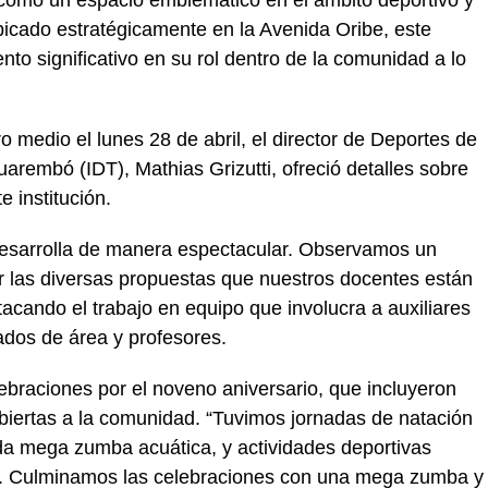
como un espacio emblemático en el ámbito deportivo y
Ubicado estratégicamente en la Avenida Oribe, este
to significativo en su rol dentro de la comunidad a lo
 medio el lunes 28 de abril, el director de Deportes de
arembó (IDT), Mathias Grizutti, ofreció detalles sobre
e institución.
 desarrolla de manera espectacular. Observamos un
r las diversas propuestas que nuestros docentes están
acando el trabajo en equipo que involucra a auxiliares
ados de área y profesores.
ebraciones por el noveno aniversario, que incluyeron
biertas a la comunidad. “Tuvimos jornadas de natación
ida mega zumba acuática, y actividades deportivas
ol. Culminamos las celebraciones con una mega zumba y