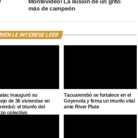
y
Montevideo! La ilusión de un grito
más de campeón
IÉN LE INTERESE LEER
atac inauguró su
Tacuarembó se fortalece en el
ejo de 36 viviendas en
Goyenola y firma un triunfo vital
embó: el triunfo del
ante River Plate
rzo colectivo