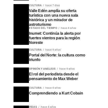
CULTURA
hace 7 días
Valle Edén amplía su oferta
turística con una nueva sala
histórica y un mirador de
astroturismo
ESTADO DEL TIEMPO
hace 4 años
Inumet: Continúa la alerta por
fuertes vientos para la región
Noreste
CULTURA
hace 4 años
Portal del Norte: la cultura como
triunfo
OPINIÓN Y ANÁLISIS
hace 4 años
El rol del periodista desde el
pensamiento de Max Weber
CULTURA
hace 4 años
Comprendiendo a Kurt Cobain
VIDAS
hace 4 años