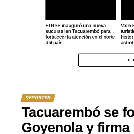
El BSE inauguró una nueva
Valle 
sucursal en Tacuarembó para
turíst
fortalecer la atención en el norte
histór
del país
astro
CL
DEPORTES
Tacuarembó se for
Goyenola y firma u