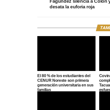
Fagúndez silencia a Colón 
desata la euforia roja
TAMB
El 80 % de los estudiantes del
Covin
CENUR Noreste son primera
compl
generación universitaria en sus
Tacuar
familias
esfue