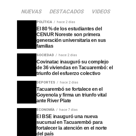
NUEVAS
DESTACADOS
VIDEOS
POLÍTICA
hace 2 días
El 80 % de los estudiantes del
CENUR Noreste son primera
generación universitaria en sus
familias
SOCIEDAD
hace 2 días
Covinatac inauguró su complejo
de 36 viviendas en Tacuarembó: el
triunfo del esfuerzo colectivo
DEPORTES
hace 2 días
Tacuarembó se fortalece en el
Goyenola y firma un triunfo vital
ante River Plate
ECONOMÍA
hace 7 días
El BSE inauguró una nueva
sucursal en Tacuarembó para
fortalecer la atención en el norte
del país