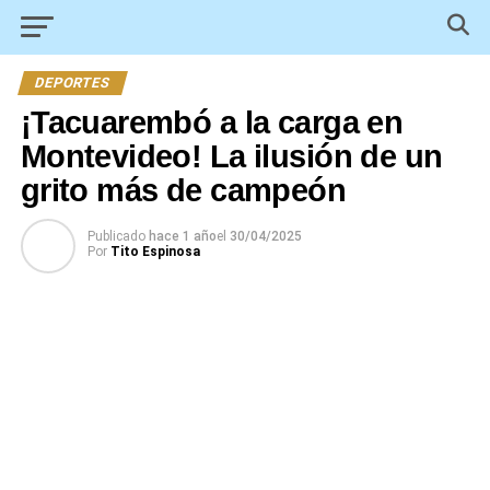
DEPORTES
¡Tacuarembó a la carga en
Montevideo! La ilusión de un
grito más de campeón
Publicado
hace 1 año
el
30/04/2025
Por
Tito Espinosa