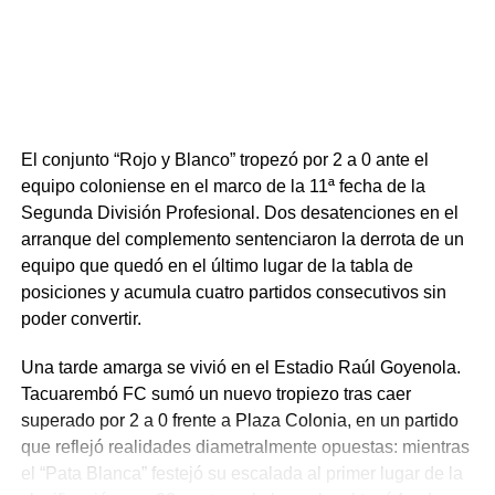
mostró firme y sin fisuras. Tacuarembó supo cerrar el
partido, abrochar una victoria tan trabajada como
necesitada y renovar la ilusión de su gente en el torneo.
Portal del Norte
El conjunto “Rojo y Blanco” tropezó por 2 a 0 ante el
equipo coloniense en el marco de la 11ª fecha de la
Segunda División Profesional. Dos desatenciones en el
arranque del complemento sentenciaron la derrota de un
equipo que quedó en el último lugar de la tabla de
posiciones y acumula cuatro partidos consecutivos sin
poder convertir.
Una tarde amarga se vivió en el Estadio Raúl Goyenola.
Tacuarembó FC sumó un nuevo tropiezo tras caer
superado por 2 a 0 frente a Plaza Colonia, en un partido
que reflejó realidades diametralmente opuestas: mientras
el “Pata Blanca” festejó su escalada al primer lugar de la