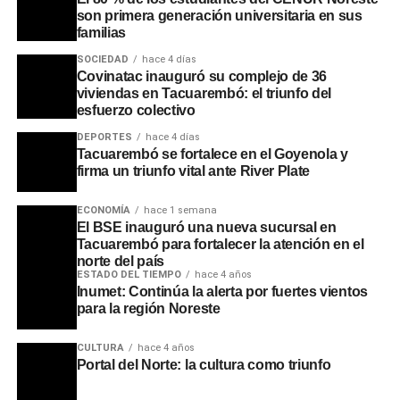
son primera generación universitaria en sus
familias
SOCIEDAD
hace 4 días
Covinatac inauguró su complejo de 36
viviendas en Tacuarembó: el triunfo del
esfuerzo colectivo
DEPORTES
hace 4 días
Tacuarembó se fortalece en el Goyenola y
firma un triunfo vital ante River Plate
ECONOMÍA
hace 1 semana
El BSE inauguró una nueva sucursal en
Tacuarembó para fortalecer la atención en el
norte del país
ESTADO DEL TIEMPO
hace 4 años
Inumet: Continúa la alerta por fuertes vientos
para la región Noreste
CULTURA
hace 4 años
Portal del Norte: la cultura como triunfo