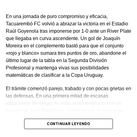
En una jornada de puro compromiso y eficacia,
Tacuarembó FC volvió a abrazar la victoria en el Estadio
Raúl Goyenola tras imponerse por 1-0 ante un River Plate
que llegaba en curva ascendente. Un gol de Joaquín
Moreira en el complemento bastó para que el conjunto
«rojo y blanco» sumara tres puntos de oro, abandone el
último lugar de la tabla en la Segunda División
Profesional y mantenga vivas sus posibilidades
matemáticas de clasificar a la Copa Uruguay.
El trámite comenzó parejo, trabado y con pocas grietas en
las defensas. En una primera mitad de escasas
situaciones de riesgo, la visita avisó temprano con un
disparo de Juan Rodríguez, mientras que la respuesta
local llegó en los pies del colombiano Nicolás González,
CONTINUAR LEYENDO
quien tras un pivoteo del brasileño Lucao elevó su remate
por encima del horizontal.