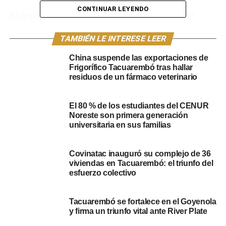
CONTINUAR LEYENDO
En la pasada jornada, el intendente de Tacuarembó,
Wilson Ezquerra, que forma parte de D Centro, en una
TAMBIÉN LE INTERESE LEER
entrevista para Radio Tacuarembó, habló sobre el nuevo
sector, del actual gobierno, de la Lista 50 y de los
China suspende las exportaciones de
representantes nacionales.
Frigorífico Tacuarembó tras hallar
residuos de un fármaco veterinario
“Es un sector nuevo y como dice su nombre, queremos
transitar el camino del medio, el centro de la política, sin
El 80 % de los estudiantes del CENUR
extremos y tratar de posicionar al ser humano y de ahí
Noreste son primera generación
visualizar cómo mejorar la calidad de la vida de la gente”,
universitaria en sus familias
explicó Ezquerra.
Covinatac inauguró su complejo de 36
A la falta de Jorge Larrañaga, líder político del PN
viviendas en Tacuarembó: el triunfo del
fallecido en 2021, este nuevo espacio busca “levantar
esfuerzo colectivo
banderas como es el caso de la descentralización”, dijo
así el intendente de Tacuarembó. “Es el trabajar
Tacuarembó se fortalece en el Goyenola
permanentemente para que el interior profundo tenga las
y firma un triunfo vital ante River Plate
mismas oportunidades que la capital, y no ir contra la