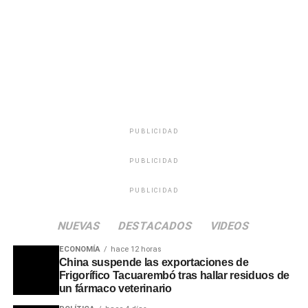
calidad humana, su capacidad para escuchar a la
audiencia en momentos de soledad y su incansable labor
solidaria mediante maratones de recolección de
donaciones para los sectores más necesitados.
PUBLICIDAD
PUBLICIDAD
PUBLICIDAD
NUEVAS
DESTACADOS
VIDEOS
ECONOMÍA
hace 12 horas
China suspende las exportaciones de
Frigorífico Tacuarembó tras hallar residuos de
un fármaco veterinario