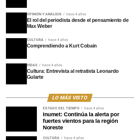
homenajeado, entre ellos su hermano Rubén Duarte,
además de excompañeros de trabajo y referentes de la
OPINIÓN Y ANÁLISIS
hace 4 años
El rol del periodista desde el pensamiento de
radiodifusión. Durante la sesión también se dieron a
Max Weber
conocer emotivos mensajes de adhesión enviados por
autoridades nacionales, exmandatarios y amigos
CULTURA
hace 4 años
cercanos que no pudieron asistir, reafirmando el cariño y
Comprendiendo a Kurt Cobain
la gratitud de una comunidad hacia la figura de un
hombre que dejó una marca indeleble con su inolvidable
mensaje:
“Te quiero mucho y recordá que si vos querés,
VIDAS
hace 4 años
Cultura: Entrevista al retratista Leonardo
podés”
.
Gularte
Portal del Norte
LO MÁS VISTO
ESTADO DEL TIEMPO
hace 4 años
Inumet: Continúa la alerta por
fuertes vientos para la región
Noreste
CULTURA
hace 4 años