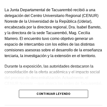
políticas”, y sobre el número, Ezquerra dijo que “no está
definido, pero que no es algo que preocupe”.
La Junta Departamental de Tacuarembó recibió a una
delegación del Centro Universitario Regional (CENUR)
Acerca del candidato a la diputación D Centro por
Noreste de la Universidad de la República (Udelar),
Tacuarembó, Ezquerra aseguró que “no hay un candidato
encabezada por la directora regional, Dra. Isabel Barreto,
puesto, eso se verá en las internas departamental y
y la directora de la sede Tacuarembó, Mag. Cecilia
nacionales para que luego se hará un análisis y con los
Marrero. El encuentro tuvo como objetivo generar un
acuerdos, hoy es precipitarse decir quién va a ser una
espacio de intercambio con los ediles de las distintas
persona u otra, hay que esperar a la expresión de la
comisiones asesoras sobre el desarrollo de la enseñanza
gente, de la ciudadanía”.
terciaria, la investigación y la extensión en el territorio.
Portal del Norte
Durante la exposición, las autoridades destacaron la
consolidación de la oferta académica y el impacto social
del proceso de descentralización. Actualmente, el
CENUR Noreste —que abarca las sedes de Tacuarembó,
Rivera y Cerro Largo— registra más de 6.700 estudiantes
CONTINUAR LEYENDO
activos. Según los datos presentados, aproximadamente
NOTICIAS RELACIONADAS:
D CENTRO
TACUAREMBÓ
el 80 % de la matrícula corresponde a la primera
WILSON EZQUERRA
generación universitaria en sus familias, y en el caso