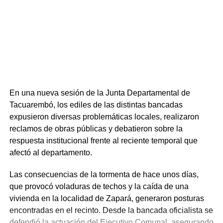
Administración y Contabilidad, la Licenciatura en Biología
Humana y diversas tecnicaturas y trayectorias iniciales.
Respecto a la inserción laboral, la oferta ligada al sector
productivo forestal registra una elevada demanda,
mientras que el Tecnólogo en Administración y
Contabilidad mantiene los mayores niveles de ingreso
anual.
En una nueva sesión de la Junta Departamental de
Tacuarembó, los ediles de las distintas bancadas
expusieron diversas problemáticas locales, realizaron
reclamos de obras públicas y debatieron sobre la
respuesta institucional frente al reciente temporal que
afectó al departamento.
Las consecuencias de la tormenta de hace unos días,
que provocó voladuras de techos y la caída de una
vivienda en la localidad de Zapará, generaron posturas
encontradas en el recinto. Desde la bancada oficialista se
defendió la actuación del Ejecutivo Comunal, asegurando