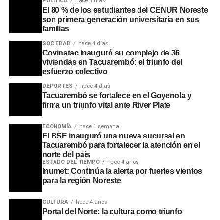
POLÍTICA
hace 4 días
El 80 % de los estudiantes del CENUR Noreste
son primera generación universitaria en sus
familias
SOCIEDAD
hace 4 días
Covinatac inauguró su complejo de 36
viviendas en Tacuarembó: el triunfo del
esfuerzo colectivo
DEPORTES
hace 4 días
Tacuarembó se fortalece en el Goyenola y
firma un triunfo vital ante River Plate
ECONOMÍA
hace 1 semana
El BSE inauguró una nueva sucursal en
Asimismo, se recordaron las intervenciones que realizaba
Tacuarembó para fortalecer la atención en el
en pleno apogeo de sus bailes multitudinarios, cuando
norte del país
pausaba la música para brindar mensajes de
ESTADO DEL TIEMPO
hace 4 años
Inumet: Continúa la alerta por fuertes vientos
concientización a los jóvenes sobre la educación, la
para la región Noreste
prevención de adicciones y la importancia de no olvidar
los orígenes.
CULTURA
hace 4 años
Portal del Norte: la cultura como triunfo
La ceremonia contó con la presencia de familiares del