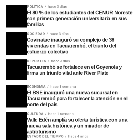
POLÍTICA
hace 3 días
El 80 % de los estudiantes del CENUR Noreste
son primera generación universitaria en sus
familias
SOCIEDAD
hace 3 días
Covinatac inauguró su complejo de 36
viviendas en Tacuarembó: el triunfo del
esfuerzo colectivo
Más allá de las cifras de producción, el impacto más
significativo se refleja en el mercado laboral. Con la
DEPORTES
hace 3 días
ampliación, la plantilla de trabajadores creció de 1.250 a
Tacuarembó se fortalece en el Goyenola y
firma un triunfo vital ante River Plate
1.750 operarios, generando 500 nuevos puestos de
trabajo directos. Se estima que la actividad del frigorífico
ECONOMÍA
hace 1 semana
volcará mensualmente cerca de dos millones de dólares
El BSE inauguró una nueva sucursal en
al mercado local, consolidándose como la industria más
Tacuarembó para fortalecer la atención en el
grande del departamento.
norte del país
CULTURA
hace 1 semana
Durante el acto, la ministra Fernanda Cardona subrayó
Valle Edén amplía su oferta turística con una
que este tipo de industrialización prepara al país para la
nueva sala histórica y un mirador de
astroturismo
apertura de nuevos mercados internacionales mediante
ESTADO DEL TIEMPO
hace 4 años