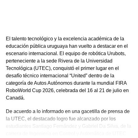
NOTICIAS RELACIONADAS:
DESTACADOS
TACUAREMBÓ
A CONTINUACIÓN
El talento tecnológico y la excelencia académica de la
Comenzó el proceso de inscripción temprana en
educación pública uruguaya han vuelto a destacar en el
UTU y liceos de todo el país
escenario internacional. El equipo de robótica Urubots,
NO SE PIERDA
perteneciente a la sede Rivera de la Universidad
La Udelar impartió una charla informativa en
Tecnológica (UTEC), conquistó el primer lugar en el
Tambores sobre el Proyecto Tambor (Planta de
desafío técnico internacional “United” dentro de la
Hidrógeno Verde)
categoría de Autos Autónomos durante la mundial FIRA
RoboWorld Cup 2026, celebrada del 16 al 21 de julio en
Canadá.
De acuerdo a lo informado en una gacetilla de prensa de
la UTEC, el destacado logro fue alcanzado por los
estudiantes Santiago Fernández y Gabriel Da Silva, de la
carrera de Ingeniería en Control y Automática de UTEC