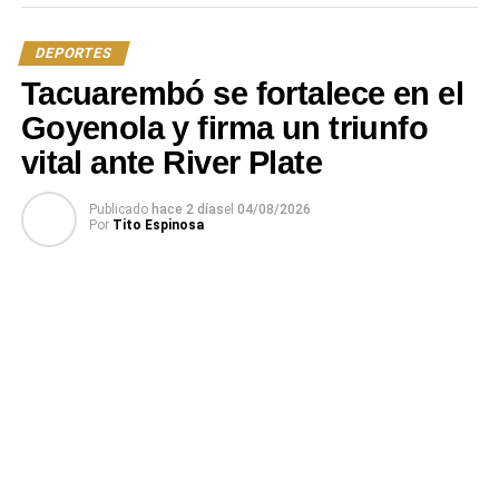
dejó con las manos vacías en Montevideo
DEPORTES
NO SE PIERDA
Procesan a una escribana en Tacuarembó por
Tacuarembó se fortalece en el
estafa y falsificación de documentos públicos
Goyenola y firma un triunfo
vital ante River Plate
Publicado
hace 2 días
el
04/08/2026
Por
Tito Espinosa