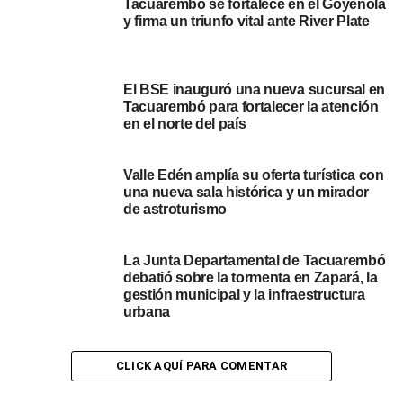
Tacuarembó se fortalece en el Goyenola
con olfato goleador para empujar el balón, marcar el
y firma un triunfo vital ante River Plate
único tanto del partido y asegurar tres puntos de oro en
casa.
El BSE inauguró una nueva sucursal en
Con este trascendental resultado, el representativo de
Tacuarembó para fortalecer la atención
Tacuarembó alcanza las 13 unidades en la tabla de
en el norte del país
posiciones y se mete de lleno en la pelea por ingresar a
la zona de playoffs por el ascenso. El próximo fin de
Valle Edén amplía su oferta turística con
semana, el rojo y blanco buscará ratificar este buen
una nueva sala histórica y un mirador
momento cuando le toque actuar en condición de
de astroturismo
visitante frente a Huracán del Paso de la Arena en el
Estadio Luis Tróccoli.
La Junta Departamental de Tacuarembó
debatió sobre la tormenta en Zapará, la
Portal del Norte
gestión municipal y la infraestructura
urbana
NOTICIAS RELACIONADAS:
DESTACADOS
LA B
TACUAREMBÓ
CLICK AQUÍ PARA COMENTAR
A CONTINUACIÓN
Huracán amargó a Tacuarembó FC en la hora y lo