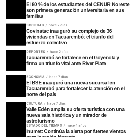
El 80 % de los estudiantes del CENUR Noreste
encuentro.
son primera generación universitaria en sus
familias
Portal del Norte
SOCIEDAD
hace 2 días
Covinatac inauguró su complejo de 36
viviendas en Tacuarembó: el triunfo del
esfuerzo colectivo
DEPORTES
hace 2 días
Tacuarembó se fortalece en el Goyenola y
firma un triunfo vital ante River Plate
ECONOMÍA
hace 7 días
El BSE inauguró una nueva sucursal en
Tacuarembó para fortalecer la atención en el
norte del país
CULTURA
hace 7 días
Valle Edén amplía su oferta turística con una
nueva sala histórica y un mirador de
astroturismo
ESTADO DEL TIEMPO
hace 4 años
Inumet: Continúa la alerta por fuertes vientos