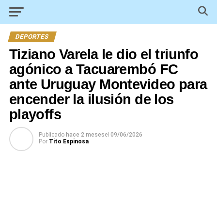
DEPORTES
Tiziano Varela le dio el triunfo
agónico a Tacuarembó FC
ante Uruguay Montevideo para
encender la ilusión de los
playoffs
Publicado
hace 2 meses
el
09/06/2026
Por
Tito Espinosa