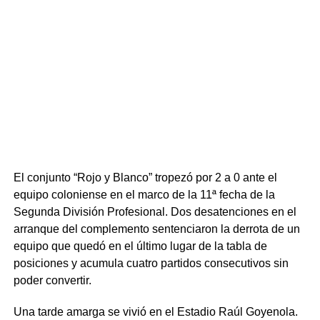
En el tramo final, el equipo de Jorge Giordano buscó el
empate abusando de los centros hacia el área para el
recién ingresado Diego Vera, pero la zaga norteña se
mostró firme y sin fisuras. Tacuarembó supo cerrar el
partido, abrochar una victoria tan trabajada como
necesitada y renovar la ilusión de su gente en el torneo.
Portal del Norte
El conjunto “Rojo y Blanco” tropezó por 2 a 0 ante el
equipo coloniense en el marco de la 11ª fecha de la
Segunda División Profesional. Dos desatenciones en el
arranque del complemento sentenciaron la derrota de un
equipo que quedó en el último lugar de la tabla de
posiciones y acumula cuatro partidos consecutivos sin
poder convertir.
Una tarde amarga se vivió en el Estadio Raúl Goyenola.