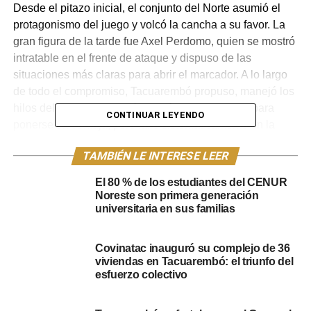
Desde el pitazo inicial, el conjunto del Norte asumió el
protagonismo del juego y volcó la cancha a su favor. La
gran figura de la tarde fue Axel Perdomo, quien se mostró
intratable en el frente de ataque y dispuso de las
situaciones más claras para abrir el marcador. A lo largo
de todo el compromiso, Tacuarembó propuso, manejó los
hilos del partido y generó los méritos suficientes para
CONTINUAR LEYENDO
ponerse en ventaja, pero falló sistemáticamente en la
estocada final, careciendo de la efectividad necesaria
TAMBIÉN LE INTERESE LEER
para plasmar esa superioridad en la red.
El 80 % de los estudiantes del CENUR
En el complemento se mantuvo la tónica del encuentro,
Noreste son primera generación
con una roja y blanca que sostenía la iniciativa, aunque
universitaria en sus familias
debió replegarse por momentos ante las réplicas aisladas
de Uruguay Montevideo, que logró inquietar y amenazó
Covinatac inauguró su complejo de 36
con llevarse algo más del Estadio Goyenola. Sin
viviendas en Tacuarembó: el triunfo del
embargo, cuando el partido moría y el empate parecía
esfuerzo colectivo
sellado, llegó la última jugada de peligro de la noche: en
una desatención defensiva de la visita, Varela apareció