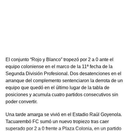
empate abusando de los centros hacia el área para el
recién ingresado Diego Vera, pero la zaga norteña se
mostró firme y sin fisuras. Tacuarembó supo cerrar el
partido, abrochar una victoria tan trabajada como
necesitada y renovar la ilusión de su gente en el torneo.
Portal del Norte
El conjunto “Rojo y Blanco” tropezó por 2 a 0 ante el
equipo coloniense en el marco de la 11ª fecha de la
Segunda División Profesional. Dos desatenciones en el
arranque del complemento sentenciaron la derrota de un
equipo que quedó en el último lugar de la tabla de
posiciones y acumula cuatro partidos consecutivos sin
poder convertir.
Una tarde amarga se vivió en el Estadio Raúl Goyenola.
Tacuarembó FC sumó un nuevo tropiezo tras caer
superado por 2 a 0 frente a Plaza Colonia, en un partido