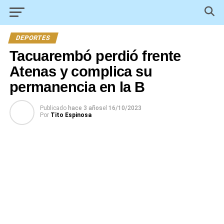
DEPORTES
Tacuarembó perdió frente
Atenas y complica su
permanencia en la B
Publicado
hace 3 años
el
16/10/2023
Por
Tito Espinosa