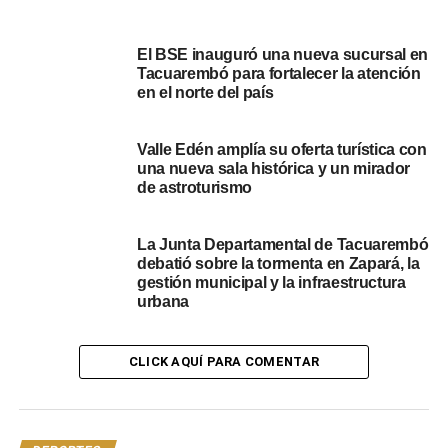
los resultados y en la tabla.
Portal del Norte
El BSE inauguró una nueva sucursal en
Tacuarembó para fortalecer la atención
en el norte del país
Valle Edén amplía su oferta turística con
una nueva sala histórica y un mirador
de astroturismo
NOTICIAS RELACIONADAS:
DESTACADOS
LA B
TACUAREMBÓ
La Junta Departamental de Tacuarembó
debatió sobre la tormenta en Zapará, la
A CONTINUACIÓN
gestión municipal y la infraestructura
Estudiantes empató frente a Wanderers y se
urbana
mantiene en la punta
NO SE PIERDA
Atenas vs Tacuarembó: Día, hora del partido y
CLICK AQUÍ PARA COMENTAR
precios de las entradas