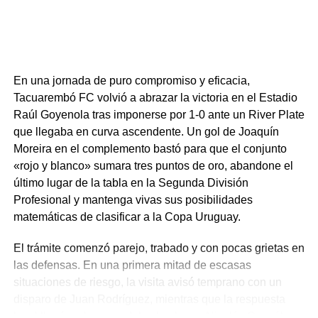
En una jornada de puro compromiso y eficacia,
Tacuarembó FC volvió a abrazar la victoria en el Estadio
Raúl Goyenola tras imponerse por 1-0 ante un River Plate
que llegaba en curva ascendente. Un gol de Joaquín
Moreira en el complemento bastó para que el conjunto
«rojo y blanco» sumara tres puntos de oro, abandone el
último lugar de la tabla en la Segunda División
Profesional y mantenga vivas sus posibilidades
matemáticas de clasificar a la Copa Uruguay.
El trámite comenzó parejo, trabado y con pocas grietas en
las defensas. En una primera mitad de escasas
situaciones de riesgo, la visita avisó temprano con un
disparo de Juan Rodríguez, mientras que la respuesta
local llegó en los pies del colombiano Nicolás González,