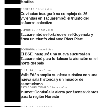
familias
Portal del Norte
SOCIEDAD
hace 2 días
Covinatac inauguró su complejo de 36
viviendas en Tacuarembó: el triunfo del
esfuerzo colectivo
DEPORTES
hace 2 días
Tacuarembó se fortalece en el Goyenola y
firma un triunfo vital ante River Plate
ECONOMÍA
hace 6 días
El BSE inauguró una nueva sucursal en
Tacuarembó para fortalecer la atención en el
norte del país
CULTURA
hace 6 días
Valle Edén amplía su oferta turística con una
nueva sala histórica y un mirador de
astroturismo
ESTADO DEL TIEMPO
hace 4 años
Inumet: Continúa la alerta por fuertes vientos
para la región Noreste