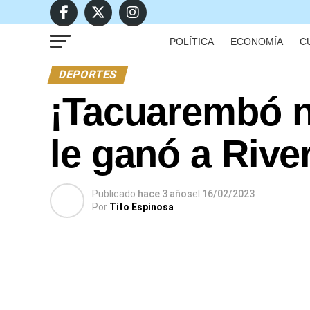
POLÍTICA
ECONOMÍA
C
DEPORTES
¡Tacuarembó n
le ganó a River
Publicado
hace 3 años
el
16/02/2023
Por
Tito Espinosa