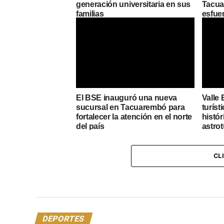
generación universitaria en sus
Tacuar
familias
esfue
El BSE inauguró una nueva
Valle 
sucursal en Tacuarembó para
turíst
fortalecer la atención en el norte
histór
del país
astro
CL
DEPORTES