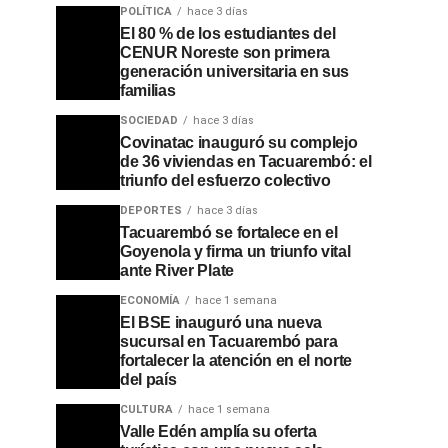
POLÍTICA
hace 3 días
El 80 % de los estudiantes del
CENUR Noreste son primera
generación universitaria en sus
familias
SOCIEDAD
hace 3 días
Covinatac inauguró su complejo
de 36 viviendas en Tacuarembó: el
triunfo del esfuerzo colectivo
DEPORTES
hace 3 días
Tacuarembó se fortalece en el
Goyenola y firma un triunfo vital
ante River Plate
ECONOMÍA
hace 1 semana
El BSE inauguró una nueva
sucursal en Tacuarembó para
fortalecer la atención en el norte
del país
CULTURA
hace 1 semana
Valle Edén amplía su oferta