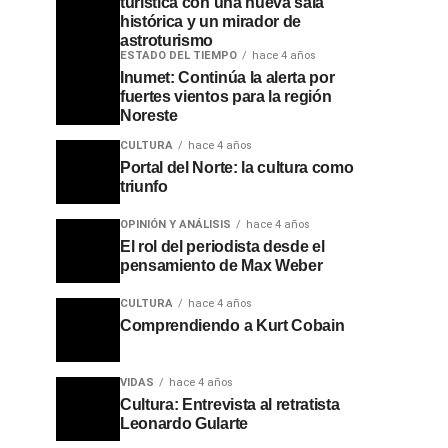
turística con una nueva sala
histórica y un mirador de
astroturismo
ESTADO DEL TIEMPO
hace 4 años
Inumet: Continúa la alerta por
fuertes vientos para la región
Noreste
CULTURA
hace 4 años
Portal del Norte: la cultura como
triunfo
OPINIÓN Y ANÁLISIS
hace 4 años
El rol del periodista desde el
pensamiento de Max Weber
CULTURA
hace 4 años
Comprendiendo a Kurt Cobain
VIDAS
hace 4 años
Cultura: Entrevista al retratista
Leonardo Gularte