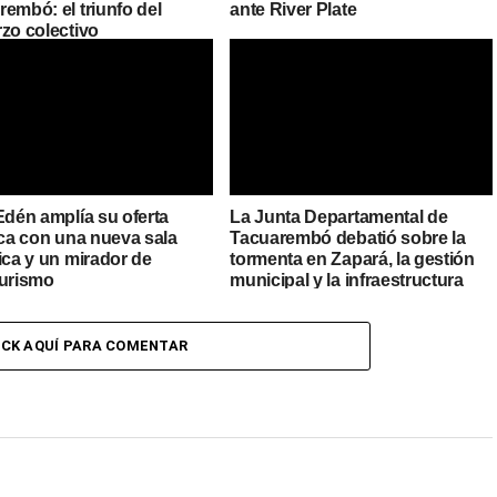
embó: el triunfo del
ante River Plate
rzo colectivo
Edén amplía su oferta
La Junta Departamental de
ica con una nueva sala
Tacuarembó debatió sobre la
ica y un mirador de
tormenta en Zapará, la gestión
turismo
municipal y la infraestructura
urbana
ICK AQUÍ PARA COMENTAR