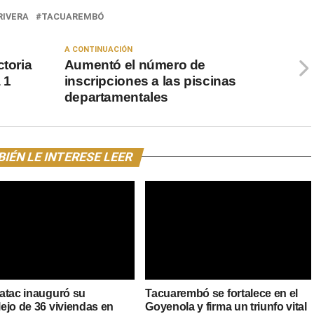
RIVERA
TACUAREMBÓ
A CONTINUACIÓN
ctoria
Aumentó el número de
 1
inscripciones a las piscinas
departamentales
IÉN LE INTERESE LEER
atac inauguró su
Tacuarembó se fortalece en el
ejo de 36 viviendas en
Goyenola y firma un triunfo vital