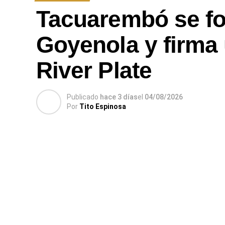
Tacuarembó se for
Goyenola y firma u
River Plate
Publicado
hace 3 días
el
04/08/2026
Por
Tito Espinosa