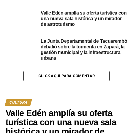
será hasta el 9 de septiembre.
Valle Edén amplía su oferta turística con
Portal del Norte
una nueva sala histórica y un mirador
de astroturismo
NOTICIAS RELACIONADAS:
DESTACADOS
TACUAREMBÓ
La Junta Departamental de Tacuarembó
A CONTINUACIÓN
¡Tacuaremboense al sudamericano y hasta el
debatió sobre la tormenta en Zapará, la
gestión municipal y la infraestructura
mundial no para!
urbana
NO SE PIERDA
Ana Prada: “Tengo la libertad de componer sin
temor a lo que nazca”
CLICK AQUÍ PARA COMENTAR
CULTURA
Valle Edén amplía su oferta
turística con una nueva sala
histórica y un mirador de