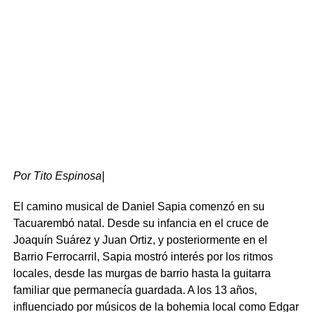
Por Tito Espinosa|
El camino musical de Daniel Sapia comenzó en su
Tacuarembó natal. Desde su infancia en el cruce de
Desarrollo local y patrimonio histórico
Joaquín Suárez y Juan Ortiz, y posteriormente en el
Barrio Ferrocarril, Sapia mostró interés por los ritmos
Por su parte, el intendente Wilson Ezquerra definió la
locales, desde las murgas de barrio hasta la guitarra
jornada como la concreción de un objetivo estratégico
familiar que permanecía guardada. A los 13 años,
para el desarrollo económico y turístico del departamento.
influenciado por músicos de la bohemia local como Edgar
En su alocución, reconoció el trabajo previo de anteriores