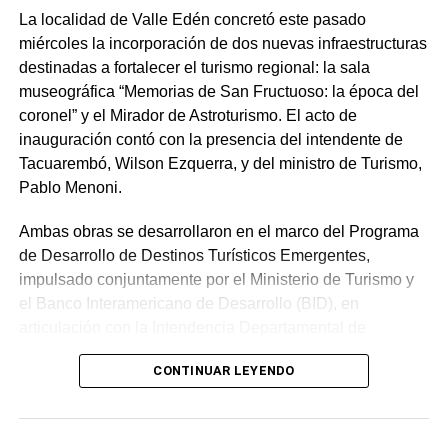
La localidad de Valle Edén concretó este pasado
miércoles la incorporación de dos nuevas infraestructuras
destinadas a fortalecer el turismo regional: la sala
museográfica “Memorias de San Fructuoso: la época del
coronel” y el Mirador de Astroturismo. El acto de
inauguración contó con la presencia del intendente de
Tacuarembó, Wilson Ezquerra, y del ministro de Turismo,
Pablo Menoni.
Ambas obras se desarrollaron en el marco del Programa
de Desarrollo de Destinos Turísticos Emergentes,
impulsado conjuntamente por el Ministerio de Turismo y
el Banco Interamericano de Desarrollo (BID), en
articulación con la Intendencia Departamental de
Tacuarembó. La iniciativa apunta a diversificar y potenciar
CONTINUAR LEYENDO
el atractivo de las Quebradas del Norte.
Continuidad institucional y políticas de