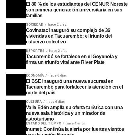
El 80 % de los estudiantes del CENUR Noreste
son primera generación universitaria en sus
familias
SOCIEDAD
hace 2 días
Covinatac inauguró su complejo de 36
viviendas en Tacuarembó: el triunfo del
esfuerzo colectivo
DEPORTES
hace 2 días
Tacuarembó se fortalece en el Goyenola y
firma un triunfo vital ante River Plate
ECONOMÍA
hace 6 días
El BSE inauguró una nueva sucursal en
Tacuarembó para fortalecer la atención en el
norte del país
CULTURA
hace 6 días
Valle Edén amplía su oferta turística con una
nueva sala histórica y un mirador de
astroturismo
ESTADO DEL TIEMPO
hace 4 años
Inumet: Continúa la alerta por fuertes vientos
para la región Noreste