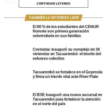
artistas”, dijo Gutiérrez.
CONTINUAR LEYENDO
Además, el director señaló que “los jóvenes de 14 a 29
TAMBIÉN LE INTERESE LEER
años deben sacar fotos a artistas realizando su trabajo,
su arte ya sea en la pintura, la música, la escritura, el cine
El 80 % de los estudiantes del CENUR
o la propia fotografía”.
Noreste son primera generación
universitaria en sus familias
Los ganadores se conocerán en Facebook, la foto con
más “me gusta” será la ganadora del certamen. Los
Covinatac inauguró su complejo de 36
premios van desde los 6000 pesos para el primer
viviendas en Tacuarembó: el triunfo del
ganador, 4000 pesos para el segundo y 2000 pesos para
esfuerzo colectivo
el tercero.
Tacuarembó se fortalece en el Goyenola
Las fotos se envían al teléfono de whatsapp 091 932 624
y firma un triunfo vital ante River Plate
o a la web (
dirjuventudtbo@gmail.com
), donde se debe
mencionar nombre completo, edad, cédula, fecha de
nacimiento y a quién se está fotografiando. A partir del 2
El BSE inauguró una nueva sucursal en
de septiembre se estarán subiendo las fotos al Facebook
Tacuarembó para fortalecer la atención
de la Dirección de la Juventud y el tiempo de votación
en el norte del país