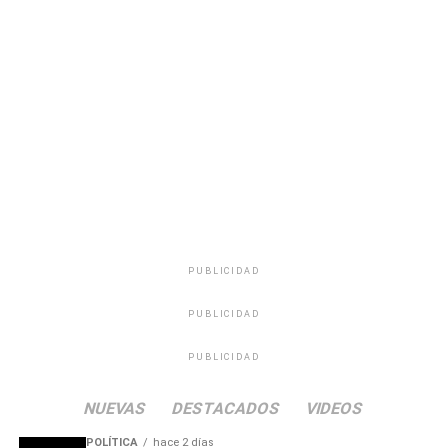
difusión. Actualmente se planifica la presentación oficial
del álbum en el Centro Cultural de Pando (CCP) y se
mantienen conversaciones para concretar fechas en el
Teatro Escayola de Tacuarembó, además de evaluar la
participación en festivales regionales durante la
temporada estival.
Portal del Norte
PUBLICIDAD
PUBLICIDAD
PUBLICIDAD
NUEVAS
DESTACADOS
VIDEOS
POLÍTICA
hace 2 días