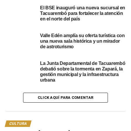
y Juventud), Ignacio Borad (Educación y Cultura) y
El BSE inauguró una nueva sucursal en
Cynthia Costabel (Juventud).
Tacuarembó para fortalecer la atención
en el norte del país
Ignacio Borad, director de Educación y Cultura, resaltó la
creciente conciencia en Uruguay sobre la importancia de
reconocer y respaldar a las minorías. “En los últimos 30
Valle Edén amplía su oferta turística con
una nueva sala histórica y un mirador
años del siglo XX y lo que viene del actual XXI, Uruguay
de astroturismo
comenzó a tomar conciencia de que determinadas
minorías no eran tan minorías. Con esto me refiero a los
aborígenes también, afrodescendientes. Y, buena cosa ha
La Junta Departamental de Tacuarembó
debatió sobre la tormenta en Zapará, la
sido además de darle visibilidad también respaldar
gestión municipal y la infraestructura
algunas expresiones culturales que surgen de ellos y que
urbana
tiene una historia”, afirmó Borad.
CLICK AQUÍ PARA COMENTAR
CULTURA