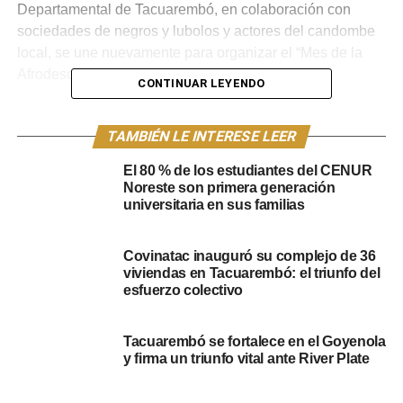
Departamental de Tacuarembó, en colaboración con
sociedades de negros y lubolos y actores del candombe
local, se une nuevamente para organizar el “Mes de la
Afrodescendencia” durante julio y agosto.
CONTINUAR LEYENDO
Un mes de historia, cultura y
TAMBIÉN LE INTERESE LEER
reflexión
El 80 % de los estudiantes del CENUR
Noreste son primera generación
El programa de actividades de este año promete un
universitaria en sus familias
abordaje profundo de la cultura afro, con un énfasis
particular en su historia y orígenes. Se llevarán a cabo
Covinatac inauguró su complejo de 36
diversas iniciativas interinstitucionales, incluyendo la
viviendas en Tacuarembó: el triunfo del
participación del Instituto Nacional de la Mujer
esfuerzo colectivo
(INMUJERES), que compartirá los nuevos datos sobre la
población afrodescendiente en el departamento.
Tacuarembó se fortalece en el Goyenola
y firma un triunfo vital ante River Plate
El anuncio de estas actividades fue realizado por los
directores generales Camilo Gutiérrez (Turismo, Deportes