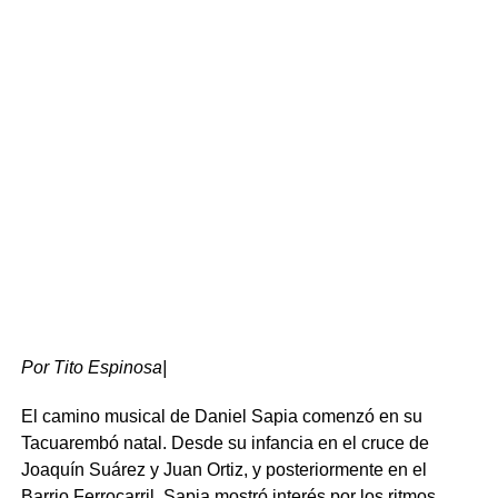
trabajadores de los centros culturales de la zona,
haciendo especial mención al acervo que rodea la figura
de Carlos Gardel.
Por Tito Espinosa|
El camino musical de Daniel Sapia comenzó en su
Tacuarembó natal. Desde su infancia en el cruce de
Desarrollo local y patrimonio histórico
Joaquín Suárez y Juan Ortiz, y posteriormente en el
Barrio Ferrocarril, Sapia mostró interés por los ritmos