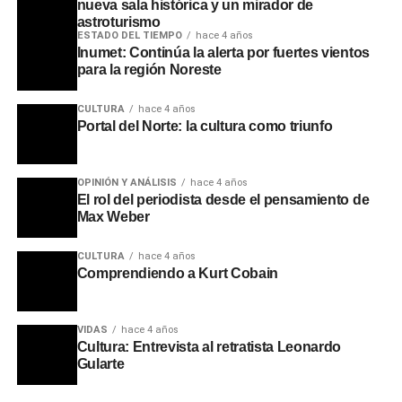
nueva sala histórica y un mirador de
astroturismo
ESTADO DEL TIEMPO
hace 4 años
Inumet: Continúa la alerta por fuertes vientos
para la región Noreste
El primer premio fue otorgado a Franco Sum, de 19 años,
por una fotografía enfocada en el trabajo artesanal de su
CULTURA
hace 4 años
abuela. Según explicó el autor, la obra buscó retratar un
Portal del Norte: la cultura como triunfo
oficio familiar transmitido generacionalmente. El segundo
puesto correspondió a Daniela Rodríguez, de 16 años y
oriunda de Paso de los Toros, quien capturó una escena
OPINIÓN Y ANÁLISIS
hace 4 años
El rol del periodista desde el pensamiento de
urbana cotidiana de su ciudad de manera espontánea.
Max Weber
Por su parte, el tercer premio fue asignado a Ana Lucía
Duarte, de 24 años, quien recibirá su reconocimiento en
CULTURA
hace 4 años
los próximos días al no haber podido asistir al evento.
Comprendiendo a Kurt Cobain
Al cierre de la premiación, la Dirección de Juventud
VIDAS
hace 4 años
adelantó que durante el transcurso del año se
Cultura: Entrevista al retratista Leonardo
implementarán nuevas propuestas y certámenes
Gularte
orientados a áreas como la literatura, la recreación, la
formación técnica y las expresiones artísticas, orientadas