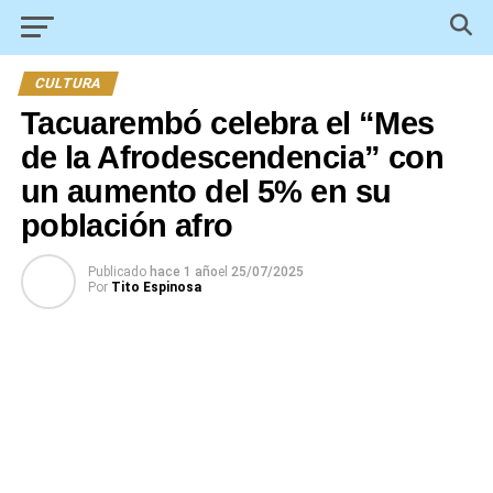
CULTURA
Tacuarembó celebra el “Mes
de la Afrodescendencia” con
un aumento del 5% en su
población afro
Publicado
hace 1 año
el
25/07/2025
Por
Tito Espinosa