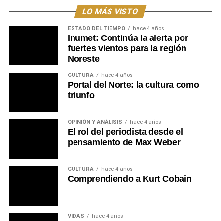
a fomentar la integración de los jóvenes de todo el
LO MÁS VISTO
departamento de Tacuarembó.
ESTADO DEL TIEMPO
hace 4 años
Inumet: Continúa la alerta por
Portal del Norte
fuertes vientos para la región
Noreste
CULTURA
hace 4 años
Portal del Norte: la cultura como
triunfo
OPINIÓN Y ANÁLISIS
hace 4 años
El rol del periodista desde el
pensamiento de Max Weber
CULTURA
hace 4 años
Comprendiendo a Kurt Cobain
VIDAS
hace 4 años