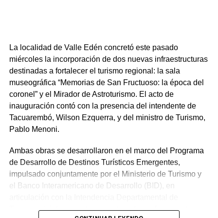
Paola Sol Correa.
3 de agosto:
Taller de banderas, estandartes y símbolos
a cargo de Bettina Chopieta.
La localidad de Valle Edén concretó este pasado
9 de agosto:
Desfile «Llamadas del Mes Afro».
miércoles la incorporación de dos nuevas infraestructuras
destinadas a fortalecer el turismo regional: la sala
12 de agosto:
Charla de Eduardo Palermo: «Afro-
museográfica “Memorias de San Fructuoso: la época del
fronterizos en la segunda mitad del siglo XIX» en el
coronel” y el Mirador de Astroturismo. El acto de
Instituto de Formación Docente, Tacuarembó.
inauguración contó con la presencia del intendente de
Tacuarembó, Wilson Ezquerra, y del ministro de Turismo,
5, 7, 12 y 14 de agosto:
Talleres de construcción y
Pablo Menoni.
reparación de tambores a cargo de Néstor Núñez.
Ambas obras se desarrollaron en el marco del Programa
NOTICIAS RELACIONADAS:
DESTACADOS
IDT
de Desarrollo de Destinos Turísticos Emergentes,
MES DE LA AFRODESCENDENCIA
TACUAREMBÓ
impulsado conjuntamente por el Ministerio de Turismo y
el Banco Interamericano de Desarrollo (BID), en
A CONTINUACIÓN
La apuesta de Tacuarembó por la cultura: nuevos
articulación con la Intendencia Departamental de
proyectos y un carnaval en auge
Tacuarembó. La iniciativa apunta a diversificar y potenciar