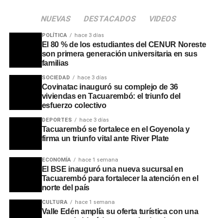
NUEVAS
DESTACADOS
VIDEOS
POLÍTICA
hace 3 días
El 80 % de los estudiantes del CENUR Noreste
son primera generación universitaria en sus
familias
SOCIEDAD
hace 3 días
Covinatac inauguró su complejo de 36
viviendas en Tacuarembó: el triunfo del
esfuerzo colectivo
DEPORTES
hace 3 días
Tacuarembó se fortalece en el Goyenola y
firma un triunfo vital ante River Plate
ECONOMÍA
hace 1 semana
El BSE inauguró una nueva sucursal en
Tacuarembó para fortalecer la atención en el
norte del país
CULTURA
hace 1 semana
Valle Edén amplía su oferta turística con una