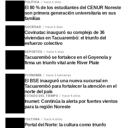
POLÍTICA
hace 6 días
El 80 % de los estudiantes del CENUR Noreste
son primera generación universitaria en sus
familias
SOCIEDAD
hace 6 días
Covinatac inauguró su complejo de 36
viviendas en Tacuarembó: el triunfo del
esfuerzo colectivo
DEPORTES
hace 6 días
Tacuarembó se fortalece en el Goyenola y
firma un triunfo vital ante River Plate
ECONOMÍA
hace 2 semanas
El BSE inauguró una nueva sucursal en
Tacuarembó para fortalecer la atención en el
norte del país
ESTADO DEL TIEMPO
hace 4 años
Inumet: Continúa la alerta por fuertes vientos
para la región Noreste
CULTURA
hace 4 años
Portal del Norte: la cultura como triunfo