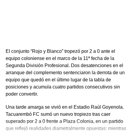
recién ingresado Diego Vera, pero la zaga norteña se
mostró firme y sin fisuras. Tacuarembó supo cerrar el
partido, abrochar una victoria tan trabajada como
necesitada y renovar la ilusión de su gente en el torneo.
Portal del Norte
El conjunto “Rojo y Blanco” tropezó por 2 a 0 ante el
equipo coloniense en el marco de la 11ª fecha de la
Segunda División Profesional. Dos desatenciones en el
arranque del complemento sentenciaron la derrota de un
equipo que quedó en el último lugar de la tabla de
posiciones y acumula cuatro partidos consecutivos sin
poder convertir.
Una tarde amarga se vivió en el Estadio Raúl Goyenola.
Tacuarembó FC sumó un nuevo tropiezo tras caer
superado por 2 a 0 frente a Plaza Colonia, en un partido
que reflejó realidades diametralmente opuestas: mientras