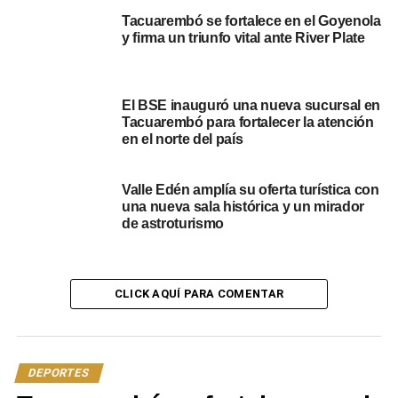
Tacuarembó FC ya pone la mira en su próximo objetivo
Tacuarembó se fortalece en el Goyenola
para intentar revertir el inicio de temporada. La cita será el
y firma un triunfo vital ante River Plate
próximo domingo en nuestra casa, el Estadio Raúl
Goyenola, donde recibirá a Huracán a partir de las 20:30
horas con la firme intención de sumar sus primeros tres
El BSE inauguró una nueva sucursal en
puntos ante su gente.
Tacuarembó para fortalecer la atención
en el norte del país
Portal del Norte
Valle Edén amplía su oferta turística con
NOTICIAS RELACIONADAS:
DESTACADOS
FÉNIX
LA B
una nueva sala histórica y un mirador
TACUAREMBÓ
de astroturismo
A CONTINUACIÓN
Tacuarembó FC cayó en el cierre y se ubica en el
fondo de la tabla
CLICK AQUÍ PARA COMENTAR
NO SE PIERDA
¡Grito de victoria en casa! El tacuaremboense
Mateo Mascarañas se quedó con la etapa que
llegó a Tacuarembó
DEPORTES