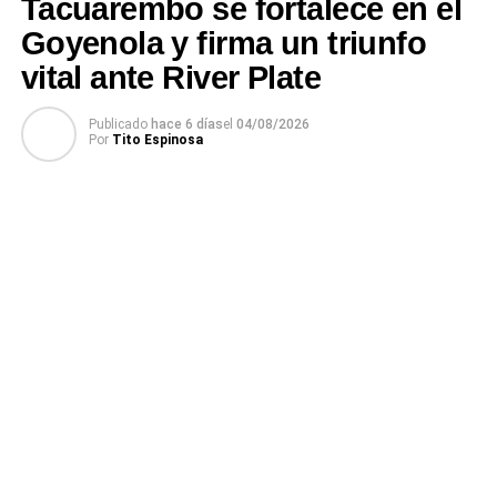
Tacuarembó se fortalece en el
Goyenola y firma un triunfo
vital ante River Plate
Publicado
hace 6 días
el
04/08/2026
Por
Tito Espinosa