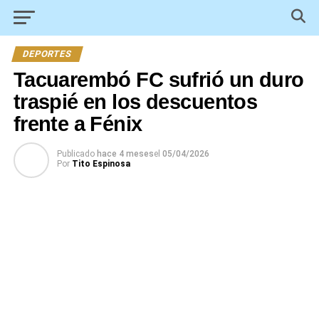
DEPORTES
Tacuarembó FC sufrió un duro
traspié en los descuentos
frente a Fénix
Publicado
hace 4 meses
el
05/04/2026
Por
Tito Espinosa