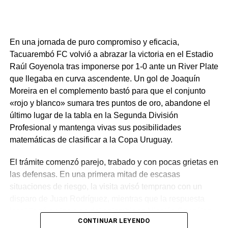
En una jornada de puro compromiso y eficacia,
Tacuarembó FC volvió a abrazar la victoria en el Estadio
Raúl Goyenola tras imponerse por 1-0 ante un River Plate
que llegaba en curva ascendente. Un gol de Joaquín
Moreira en el complemento bastó para que el conjunto
«rojo y blanco» sumara tres puntos de oro, abandone el
último lugar de la tabla en la Segunda División
Profesional y mantenga vivas sus posibilidades
matemáticas de clasificar a la Copa Uruguay.
El trámite comenzó parejo, trabado y con pocas grietas en
las defensas. En una primera mitad de escasas
situaciones de riesgo, la visita avisó temprano con un
disparo de Juan Rodríguez, mientras que la respuesta
local llegó en los pies del colombiano Nicolás González,
CONTINUAR LEYENDO
quien tras un pivoteo del brasileño Lucao elevó su remate