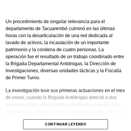
Un procedimiento de singular relevancia para el
departamento de Tacuarembó culminó en las últimas
horas con la desarticulación de una red dedicada al
lavado de activos, la incautación de un importante
patrimonio y la condena de cuatro personas. La
operación fue el resultado de un trabajo coordinado entre
la Brigada Departamental Antidrogas, la Dirección de
Investigaciones, diversas unidades tácticas y la Fiscalía
de Primer Turno.
La investigación tuvo sus primeras actuaciones en el mes
de enero, cuando la Brigada Antidrogas detectó a dos
personas cuyos antecedentes delictivos y nivel de vida
no guardaban relación con sus ingresos legales. Ante la
sospecha de maniobras de blanqueo de capitales, la
CONTINUAR LEYENDO
Policía abrió una causa reservada para seguir los