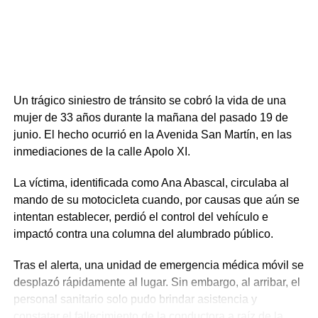
intervinieron la Guardia Republicana y unidades de
respuesta táctica, logrando la detención de diez personas
(dos mujeres y ocho hombres).
Un trágico siniestro de tránsito se cobró la vida de una
mujer de 33 años durante la mañana del pasado 19 de
junio. El hecho ocurrió en la Avenida San Martín, en las
inmediaciones de la calle Apolo XI.
La víctima, identificada como Ana Abascal, circulaba al
mando de su motocicleta cuando, por causas que aún se
intentan establecer, perdió el control del vehículo e
impactó contra una columna del alumbrado público.
Tras el alerta, una unidad de emergencia médica móvil se
desplazó rápidamente al lugar. Sin embargo, al arribar, el
personal sanitario solo pudo brindar asistencia y
constatar el fallecimiento de la conductora a raíz de la