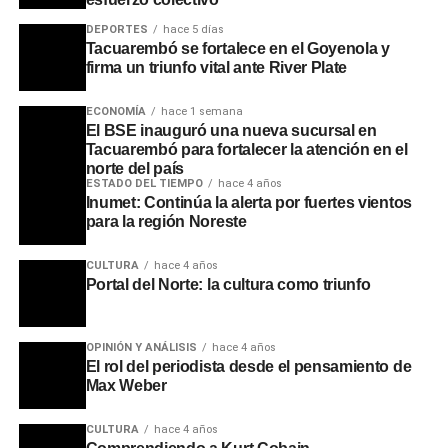
Portal del Norte
DEPORTES
hace 5 días
Tacuarembó se fortalece en el Goyenola y
firma un triunfo vital ante River Plate
ECONOMÍA
hace 1 semana
El BSE inauguró una nueva sucursal en
Tacuarembó para fortalecer la atención en el
norte del país
ESTADO DEL TIEMPO
hace 4 años
Inumet: Continúa la alerta por fuertes vientos
para la región Noreste
CULTURA
hace 4 años
Portal del Norte: la cultura como triunfo
OPINIÓN Y ANÁLISIS
hace 4 años
El rol del periodista desde el pensamiento de
Max Weber
CULTURA
hace 4 años