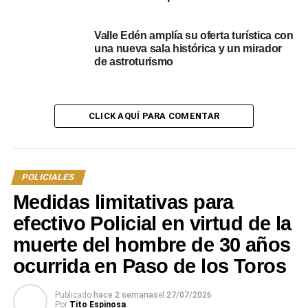
Valle Edén amplía su oferta turística con
una nueva sala histórica y un mirador
de astroturismo
Foto donde están Vanina
CLICK AQUÍ PARA COMENTAR
Ménedez y Cley Espinosa
Foto donde aparece Pablo
Yamir Méndez
POLICIALES
La versión oficial inicial del incidente apuntaba a un
Medidas limitativas para
suicidio. Sin embargo, la familia Méndez ha sostenido
efectivo Policial en virtud de la
desde el comienzo sus dudas sobre esta conclusión,
muerte del hombre de 30 años
apoyándose en el hecho de que Pablo no había
manifestado ideas de autoeliminación previamente y en
ocurrida en Paso de los Toros
testimonios que indican un deterioro de su estado
emocional debido al encierro. Además, se reportó que el
Publicado
hace 2 semanas
el
27/07/2026
Por
Tito Espinosa