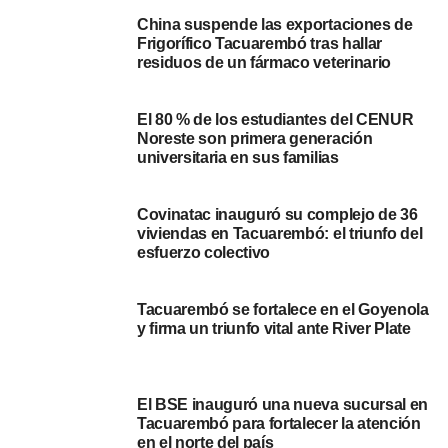
se trataba de un consumidor habitual de marihuana —
China suspende las exportaciones de
sustancia de venta legal en farmacias— y sus
Frigorífico Tacuarembó tras hallar
antecedentes penales más cercanos databan de hacía
residuos de un fármaco veterinario
casi dos décadas.
El 80 % de los estudiantes del CENUR
Durante su estadía en el centro penitenciario, Méndez
Noreste son primera generación
permaneció la totalidad del tiempo en una “celda de
universitaria en sus familias
ingreso” o de tránsito. Según el informe detallado de la
Oficina del Comisionado Parlamentario (OCP), estas
Covinatac inauguró su complejo de 36
instalaciones consisten en recintos de dimensiones
viviendas en Tacuarembó: el triunfo del
reducidas, con escasa ventilación y luz solar, y en el caso
esfuerzo colectivo
específico de la celda asignada, sin iluminación artificial
funcional. El informe de la OCP califica este régimen de
Tacuarembó se fortalece en el Goyenola
reclusión como “cruel, inhumano o degradante”,
y firma un triunfo vital ante River Plate
subrayando que el aislamiento se prolongó por 20 días
en un espacio diseñado para una permanencia máxima
de 48 horas.
El BSE inauguró una nueva sucursal en
Tacuarembó para fortalecer la atención
en el norte del país