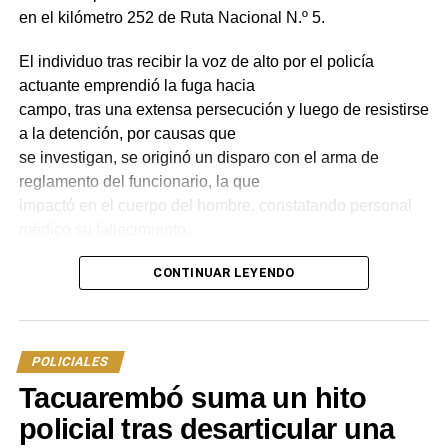
en el kilómetro 252 de Ruta Nacional N.º 5.
Portal del Norte
El individuo tras recibir la voz de alto por el policía
NOTICIAS RELACIONADAS:
EL NEGRO GAUCHO
POLICALES
actuante emprendió la fuga hacia
SUICIDIO
TACUAREMBÓ
campo, tras una extensa persecución y luego de resistirse
A CONTINUACIÓN
a la detención, por causas que
Justicia condena a una joven por reiteradas
se investigan, se originó un disparo con el arma de
estafas mediante redes sociales
reglamento del funcionario, la que
impactó en el cuerpo del hombre, constatando personal
NO SE PIERDA
Tragedia en Tacuarembó: Fiscalía pide 45 años
médico su fallecimiento.
de reclusión para madre acusada de infanticidio
Fue enterada Fiscalía Letrada de Paso de los Toros,
CONTINUAR LEYENDO
quien dirigió la investigación ante lo
sucedido.
En las últimas horas el Juzgado Letrado de Primera
POLICIALES
Instancia de Paso de los Toros de 2.º
Tacuarembó suma un hito
Turno, dispuso para el funcionario policial, medidas
limitativas referidas al Art. 221,
policial tras desarticular una
estableciendo fijación de domicilio y prohibición de salir