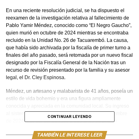
En una reciente resolución judicial, se ha dispuesto el
reexamen de la investigación relativa al fallecimiento de
Pablo Yamir Méndez, conocido como “El Negro Gaucho”,
quien murió en octubre de 2024 mientras se encontraba
recluido en la Unidad No. 26 de Tacuarembó. La causa,
que había sido archivada por la fiscalía de primer turno a
finales del año pasado, será retomada por un nuevo fiscal
designado por la Fiscalía General de la Nación tras un
recurso de revisión presentado por la familia y su asesor
legal, el Dr. Cley Espinosa.
Méndez, un artesano y malabarista de 41 años, poseía un
estilo de vida bohemio y era una figura ampliamente
conocida y apreciada en la comunidad local. Su ingreso
al sistema penitenciario se produjo el 25 de septiembre
CONTINUAR LEYENDO
de 2024, tras ser condenado a dos años de prisión
efectiva por un delito de suministro de estupefacientes. La
TAMBIÉN LE INTERESE LEER
detención generó controversia desde su inicio, dado que