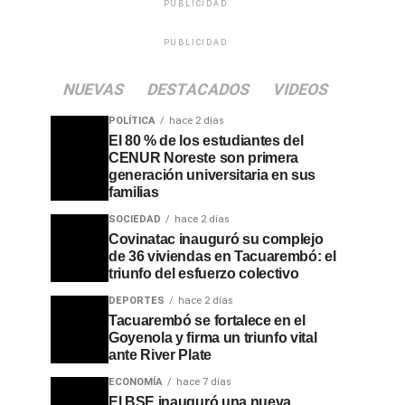
PUBLICIDAD
PUBLICIDAD
NUEVAS
DESTACADOS
VIDEOS
POLÍTICA
hace 2 días
El 80 % de los estudiantes del
CENUR Noreste son primera
generación universitaria en sus
familias
SOCIEDAD
hace 2 días
Covinatac inauguró su complejo
de 36 viviendas en Tacuarembó: el
triunfo del esfuerzo colectivo
DEPORTES
hace 2 días
Tacuarembó se fortalece en el
Goyenola y firma un triunfo vital
ante River Plate
ECONOMÍA
hace 7 días
El BSE inauguró una nueva