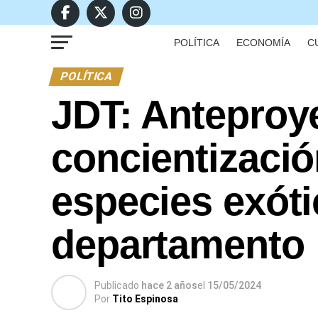
POLÍTICA
ECONOMÍA
C
POLÍTICA
JDT: Anteproy
concientizació
especies exóti
departamento
Publicado
hace 2 años
el
15/05/2024
Por
Tito Espinosa