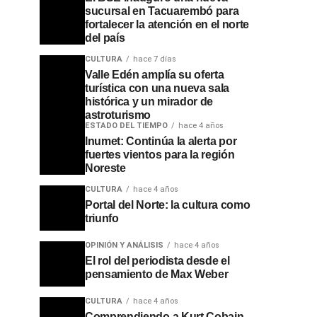
sucursal en Tacuarembó para
fortalecer la atención en el norte
del país
CULTURA
hace 7 días
Valle Edén amplía su oferta
turística con una nueva sala
histórica y un mirador de
astroturismo
ESTADO DEL TIEMPO
hace 4 años
Inumet: Continúa la alerta por
fuertes vientos para la región
Noreste
CULTURA
hace 4 años
Portal del Norte: la cultura como
triunfo
OPINIÓN Y ANÁLISIS
hace 4 años
El rol del periodista desde el
pensamiento de Max Weber
CULTURA
hace 4 años
Comprendiendo a Kurt Cobain