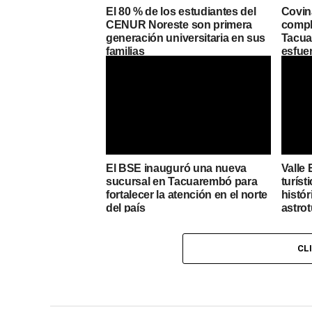
El 80 % de los estudiantes del
Covin
CENUR Noreste son primera
compl
generación universitaria en sus
Tacuar
familias
esfue
El BSE inauguró una nueva
Valle 
sucursal en Tacuarembó para
turíst
fortalecer la atención en el norte
histór
del país
astro
CL