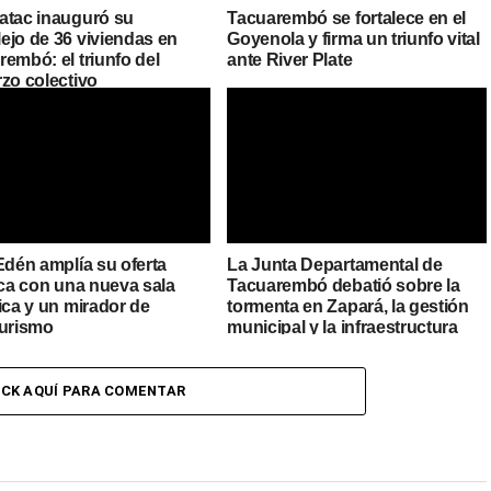
atac inauguró su
Tacuarembó se fortalece en el
ejo de 36 viviendas en
Goyenola y firma un triunfo vital
embó: el triunfo del
ante River Plate
rzo colectivo
Edén amplía su oferta
La Junta Departamental de
ica con una nueva sala
Tacuarembó debatió sobre la
ica y un mirador de
tormenta en Zapará, la gestión
turismo
municipal y la infraestructura
urbana
ICK AQUÍ PARA COMENTAR