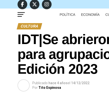
POLÍTICA
ECONOMÍA
C
CULTURA
IDT|Se abriero
para agrupaci
Edición 2023
Publicado
hace 4 años
el
14/12/2022
Por
Tito Espinosa