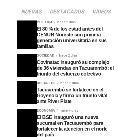
NUEVAS
DESTACADOS
VIDEOS
POLÍTICA
hace 2 días
El 80 % de los estudiantes del
CENUR Noreste son primera
generación universitaria en sus
familias
SOCIEDAD
hace 2 días
Covinatac inauguró su complejo
de 36 viviendas en Tacuarembó: el
triunfo del esfuerzo colectivo
DEPORTES
hace 2 días
Tacuarembó se fortalece en el
Goyenola y firma un triunfo vital
ante River Plate
ECONOMÍA
hace 7 días
El BSE inauguró una nueva
sucursal en Tacuarembó para
fortalecer la atención en el norte
del país