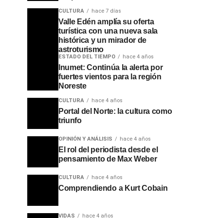
CULTURA
hace 7 días
Valle Edén amplía su oferta
turística con una nueva sala
histórica y un mirador de
astroturismo
ESTADO DEL TIEMPO
hace 4 años
Inumet: Continúa la alerta por
fuertes vientos para la región
Noreste
CULTURA
hace 4 años
Portal del Norte: la cultura como
triunfo
OPINIÓN Y ANÁLISIS
hace 4 años
El rol del periodista desde el
pensamiento de Max Weber
CULTURA
hace 4 años
Comprendiendo a Kurt Cobain
VIDAS
hace 4 años