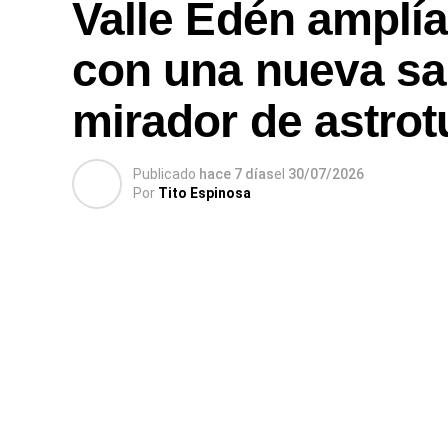
Valle Edén amplía 
con una nueva sal
mirador de astro
Publicado
hace 7 días
el
30/07/2026
Por
Tito Espinosa