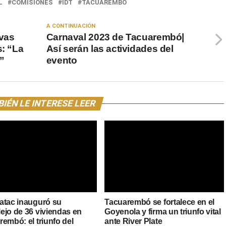
L
COMISIONES
IDT
TACUAREMBÓ
A CONTINUACIÓN
evas
Carnaval 2023 de Tacuarembó|
s: “La
Así serán las actividades del
”
evento
IÉN LE INTERESE LEER
atac inauguró su
Tacuarembó se fortalece en el
ejo de 36 viviendas en
Goyenola y firma un triunfo vital
embó: el triunfo del
ante River Plate