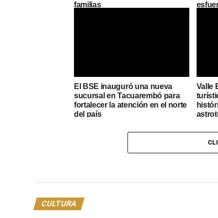
familias
esfue
El BSE inauguró una nueva
Valle 
sucursal en Tacuarembó para
turíst
fortalecer la atención en el norte
histór
del país
astro
CL
CULTURA