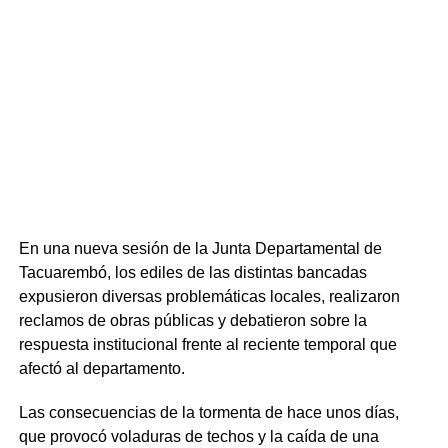
Tacuarembó imparte carreras como Ingeniería Forestal y
la Licenciatura en Economía Agrícola y Agronegocios —
únicas en el país—, además del Tecnólogo en
Administración y Contabilidad, la Licenciatura en Biología
Humana y diversas tecnicaturas y trayectorias iniciales.
Respecto a la inserción laboral, la oferta ligada al sector
productivo forestal registra una elevada demanda,
mientras que el Tecnólogo en Administración y
Contabilidad mantiene los mayores niveles de ingreso
anual.
En una nueva sesión de la Junta Departamental de
Tacuarembó, los ediles de las distintas bancadas
expusieron diversas problemáticas locales, realizaron
reclamos de obras públicas y debatieron sobre la
respuesta institucional frente al reciente temporal que
afectó al departamento.
Las consecuencias de la tormenta de hace unos días,
que provocó voladuras de techos y la caída de una