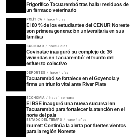
Frigorífico Tacuarembó tras hallar residuos de
un fármaco veterinario
POLÍTICA
hace 4 días
El 80 % de los estudiantes del CENUR Noreste
son primera generación universitaria en sus
familias
SOCIEDAD
hace 4 días
Covinatac inauguró su complejo de 36
viviendas en Tacuarembó: el triunfo del
esfuerzo colectivo
DEPORTES
hace 4 días
Tacuarembó se fortalece en el Goyenola y
firma un triunfo vital ante River Plate
ECONOMÍA
hace 1 semana
El BSE inauguró una nueva sucursal en
Asimismo, se recordaron las intervenciones que realizaba
Tacuarembó para fortalecer la atención en el
en pleno apogeo de sus bailes multitudinarios, cuando
norte del país
pausaba la música para brindar mensajes de
ESTADO DEL TIEMPO
hace 4 años
Inumet: Continúa la alerta por fuertes vientos
concientización a los jóvenes sobre la educación, la
para la región Noreste
prevención de adicciones y la importancia de no olvidar