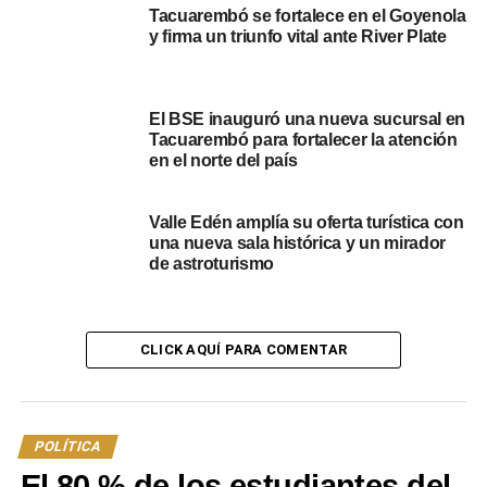
indica que sea ecuestre, que se lo refleje como un
Tacuarembó se fortalece en el Goyenola
hombre a caballo y que se encuentre aplazado en la
y firma un triunfo vital ante River Plate
Avenida Fernando Secco Aparicio y Calle Manuel
Lavalleja, lugar donde hoy se encuentra el Monumento a
Las Lavanderas.
El BSE inauguró una nueva sucursal en
Tacuarembó para fortalecer la atención
en el norte del país
Valle Edén amplía su oferta turística con
una nueva sala histórica y un mirador
de astroturismo
CLICK AQUÍ PARA COMENTAR
POLÍTICA
El 80 % de los estudiantes del