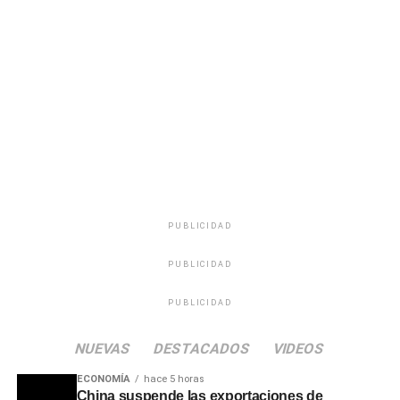
las ondas de Radio Oriental y en las pistas de baile de
todo el país, se destacó especialmente su profunda
calidad humana, su capacidad para escuchar a la
audiencia en momentos de soledad y su incansable labor
solidaria mediante maratones de recolección de
donaciones para los sectores más necesitados.
PUBLICIDAD
PUBLICIDAD
PUBLICIDAD
NUEVAS
DESTACADOS
VIDEOS
ECONOMÍA
hace 5 horas
China suspende las exportaciones de