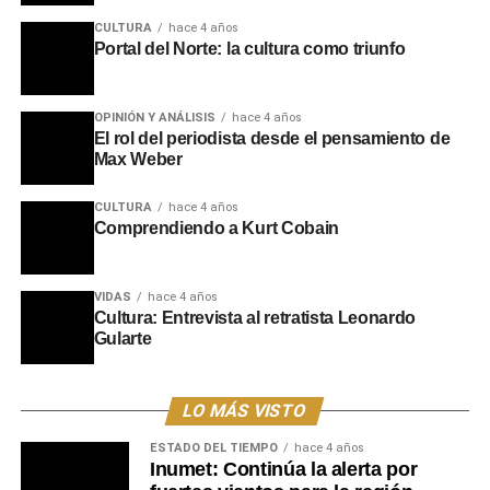
los orígenes.
CULTURA
hace 4 años
Portal del Norte: la cultura como triunfo
La ceremonia contó con la presencia de familiares del
homenajeado, entre ellos su hermano Rubén Duarte,
además de excompañeros de trabajo y referentes de la
OPINIÓN Y ANÁLISIS
hace 4 años
El rol del periodista desde el pensamiento de
radiodifusión. Durante la sesión también se dieron a
Max Weber
conocer emotivos mensajes de adhesión enviados por
autoridades nacionales, exmandatarios y amigos
CULTURA
hace 4 años
cercanos que no pudieron asistir, reafirmando el cariño y
Comprendiendo a Kurt Cobain
la gratitud de una comunidad hacia la figura de un
hombre que dejó una marca indeleble con su inolvidable
mensaje:
“Te quiero mucho y recordá que si vos querés,
VIDAS
hace 4 años
Cultura: Entrevista al retratista Leonardo
podés”
.
Gularte
Portal del Norte
LO MÁS VISTO
ESTADO DEL TIEMPO
hace 4 años
Inumet: Continúa la alerta por