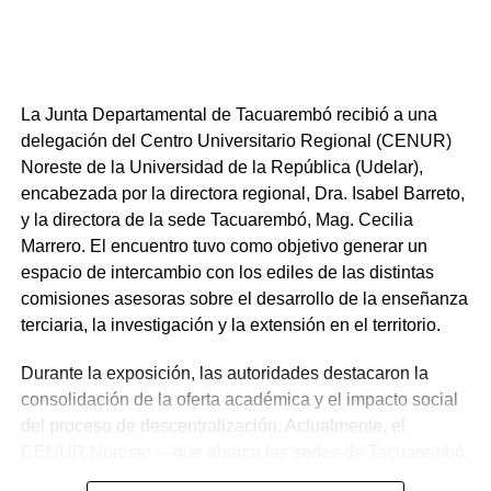
Por otro lado, el edil del PN, Gabriel Fros, señaló que
“Homero Formoso como figura no hay palabras para decir
lo que significó para la sociedad de Tacuarembó, un
hombre que a lo largo de su vida no solamente aportó su
sencillez, su trabajo, aportó su hombría de bien y fue un
La Junta Departamental de Tacuarembó recibió a una
gran colaborador de la zona de Caraguatá, trayendo
delegación del Centro Universitario Regional (CENUR)
enfermos, a madres embarazadas y que apoyó al
Noreste de la Universidad de la República (Udelar),
Hospital de Tacuarembó”.
encabezada por la directora regional, Dra. Isabel Barreto,
y la directora de la sede Tacuarembó, Mag. Cecilia
Por último el edil del PN, Hubaré Aliano, dijo que Homero
Marrero. El encuentro tuvo como objetivo generar un
Formoso será un ejemplo para toda la vida, y aquellas
espacio de intercambio con los ediles de las distintas
personas que tengan que aprender algo de lo que fue
comisiones asesoras sobre el desarrollo de la enseñanza
Homero, fue un hombre sensacional y con una vocación
terciaria, la investigación y la extensión en el territorio.
de servicio que hasta el día de hoy no se ha visto.
Durante la exposición, las autoridades destacaron la
Portal del Norte
consolidación de la oferta académica y el impacto social
del proceso de descentralización. Actualmente, el
CENUR Noreste —que abarca las sedes de Tacuarembó,
Rivera y Cerro Largo— registra más de 6.700 estudiantes