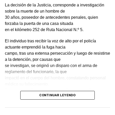
La decisión de la Justicia, corresponde a investigación
y, así, contribuir a la reducción de un problema que afecta
sobre la muerte de un hombre de
a la seguridad de toda la comunidad.
30 años, poseedor de antecedentes penales, quien
Portal del Norte
forzaba la puerta de una casa situada
en el kilómetro 252 de Ruta Nacional N.º 5.
NOTICIAS RELACIONADAS:
DESTACADOS
IDT
El individuo tras recibir la voz de alto por el policía
JEFATURA DE POLICÍA
TACUAREMBÓ
actuante emprendió la fuga hacia
A CONTINUACIÓN
campo, tras una extensa persecución y luego de resistirse
Por “incumplir medidas cautelares” le costó la
a la detención, por causas que
libertad: Hombre de 38 años preso por abuso
se investigan, se originó un disparo con el arma de
sexual infantil en Tacuarembó
reglamento del funcionario, la que
NO SE PIERDA
impactó en el cuerpo del hombre, constatando personal
Hombre condenado a cuatro años de
médico su fallecimiento.
penitenciaría por abuso sexual en Tacuarembó
Fue enterada Fiscalía Letrada de Paso de los Toros,
CONTINUAR LEYENDO
quien dirigió la investigación ante lo
sucedido.
En las últimas horas el Juzgado Letrado de Primera