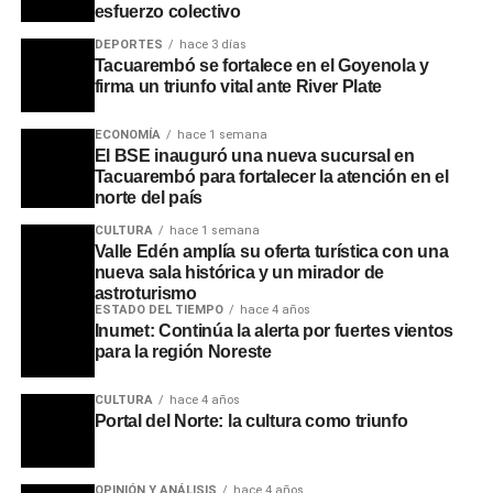
esfuerzo colectivo
los 18 teléfonos celulares incautados será determinante
DEPORTES
hace 3 días
para el avance de las pesquisas en las próximas
Tacuarembó se fortalece en el Goyenola y
jornadas.
firma un triunfo vital ante River Plate
Portal del Norte
ECONOMÍA
hace 1 semana
El BSE inauguró una nueva sucursal en
Tacuarembó para fortalecer la atención en el
norte del país
CULTURA
hace 1 semana
Valle Edén amplía su oferta turística con una
nueva sala histórica y un mirador de
astroturismo
ESTADO DEL TIEMPO
hace 4 años
Inumet: Continúa la alerta por fuertes vientos
para la región Noreste
CULTURA
hace 4 años
Portal del Norte: la cultura como triunfo
OPINIÓN Y ANÁLISIS
hace 4 años