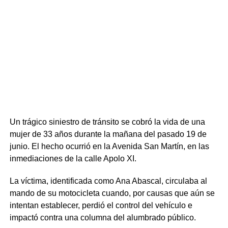
aceleraron los trámites y solicitaron las órdenes de
allanamiento y detención correspondientes. El
procedimiento se concretó el pasado domingo 19 de julio
con siete allanamientos simultáneos en los que
intervinieron la Guardia Republicana y unidades de
respuesta táctica, logrando la detención de diez personas
(dos mujeres y ocho hombres).
Un trágico siniestro de tránsito se cobró la vida de una
mujer de 33 años durante la mañana del pasado 19 de
junio. El hecho ocurrió en la Avenida San Martín, en las
inmediaciones de la calle Apolo XI.
La víctima, identificada como Ana Abascal, circulaba al
mando de su motocicleta cuando, por causas que aún se
intentan establecer, perdió el control del vehículo e
impactó contra una columna del alumbrado público.