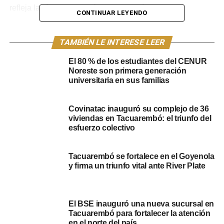
refleja la rápida evolución de estos crímenes.
CONTINUAR LEYENDO
Un enfoque en la prevención
TAMBIÉN LE INTERESE LEER
comunitaria
El 80 % de los estudiantes del CENUR
Noreste son primera generación
Durante una conferencia de prensa en el hall de la IDT, el
universitaria en sus familias
jefe de Policía de Tacuarembó, Roberto Pereira, ofreció
detalles sobre la estrategia. “Estaremos yendo a los
Covinatac inauguró su complejo de 36
centros de barrios, donde hay una cantidad importante de
viviendas en Tacuarembó: el triunfo del
personas mayores que es donde está la mayor incidencia
esfuerzo colectivo
de este tipo de delitos”, explicó el jerarca. La iniciativa
busca educar a la población sobre las estafas más
Tacuarembó se fortalece en el Goyenola
comunes, como el “cuento del tío” y los fraudes por
y firma un triunfo vital ante River Plate
celular.
Aunque Tacuarembó no se encuentra entre los
El BSE inauguró una nueva sucursal en
departamentos con la tasa más alta de estafas, Pereira
Tacuarembó para fortalecer la atención
destacó que la situación departamental ha mejorado en
en el norte del país