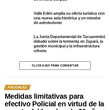
comparación con el año pasado, con una leve baja en los
delitos. No obstante, reconoció el aumento “innumerable”
Valle Edén amplía su oferta turística con
de estafas desde 2013, lo que subraya la importancia de
una nueva sala histórica y un mirador
mantener la vigilancia y la concientización. “La idea es
de astroturismo
seguir bajando y poder incidir por lo menos en nuestro
departamento”, afirmó.
La Junta Departamental de Tacuarembó
debatió sobre la tormenta en Zapará, la
gestión municipal y la infraestructura
urbana
CLICK AQUÍ PARA COMENTAR
POLICIALES
Medidas limitativas para
Foto del
Jefe de Policía de Tacuarembó, Roberto Pereira
efectivo Policial en virtud de la
(Derecha).