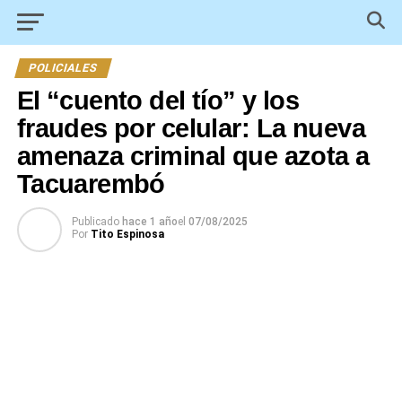
POLICIALES
El “cuento del tío” y los
fraudes por celular: La nueva
amenaza criminal que azota a
Tacuarembó
Publicado
hace 1 año
el
07/08/2025
Por
Tito Espinosa