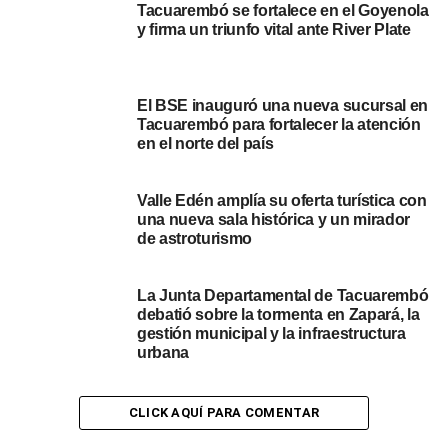
Douglas Bittencourt, quien convirtió el empate a los 55
Tacuarembó se fortalece en el Goyenola
y firma un triunfo vital ante River Plate
minutos. A los 87 minutos apareció de nuevo el goleador
brasileño de la roja y banca, Douglas Bittencourt, que
marcó el segundo gol y la victoria para el grande del
norte.
El BSE inauguró una nueva sucursal en
Tacuarembó para fortalecer la atención
en el norte del país
Lo que se viene…
El próximo partido que disputará Tacuarembó es de local,
Valle Edén amplía su oferta turística con
en el Goyenola, el sábado 24 de junio contra Sud
una nueva sala histórica y un mirador
de astroturismo
América. Este equipo se encuentra una posición más
abajo en la tabla anual que Tacuarembó, con 13 puntos.
La Junta Departamental de Tacuarembó
Portal del Norte.
debatió sobre la tormenta en Zapará, la
gestión municipal y la infraestructura
urbana
CLICK AQUÍ PARA COMENTAR