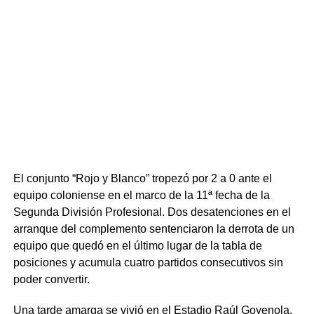
arquero José Arbío para decretar el 1-0 definitivo.
En el tramo final, el equipo de Jorge Giordano buscó el
empate abusando de los centros hacia el área para el
recién ingresado Diego Vera, pero la zaga norteña se
mostró firme y sin fisuras. Tacuarembó supo cerrar el
partido, abrochar una victoria tan trabajada como
necesitada y renovar la ilusión de su gente en el torneo.
Portal del Norte
El conjunto “Rojo y Blanco” tropezó por 2 a 0 ante el
equipo coloniense en el marco de la 11ª fecha de la
Segunda División Profesional. Dos desatenciones en el
arranque del complemento sentenciaron la derrota de un
equipo que quedó en el último lugar de la tabla de
posiciones y acumula cuatro partidos consecutivos sin
poder convertir.
Una tarde amarga se vivió en el Estadio Raúl Goyenola.