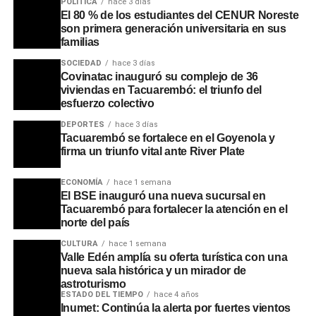
POLÍTICA
hace 3 días
El 80 % de los estudiantes del CENUR Noreste
encuentro.
son primera generación universitaria en sus
familias
Portal del Norte
SOCIEDAD
hace 3 días
Covinatac inauguró su complejo de 36
viviendas en Tacuarembó: el triunfo del
esfuerzo colectivo
DEPORTES
hace 3 días
Tacuarembó se fortalece en el Goyenola y
firma un triunfo vital ante River Plate
ECONOMÍA
hace 1 semana
El BSE inauguró una nueva sucursal en
Tacuarembó para fortalecer la atención en el
norte del país
CULTURA
hace 1 semana
Valle Edén amplía su oferta turística con una
nueva sala histórica y un mirador de
astroturismo
ESTADO DEL TIEMPO
hace 4 años
Inumet: Continúa la alerta por fuertes vientos