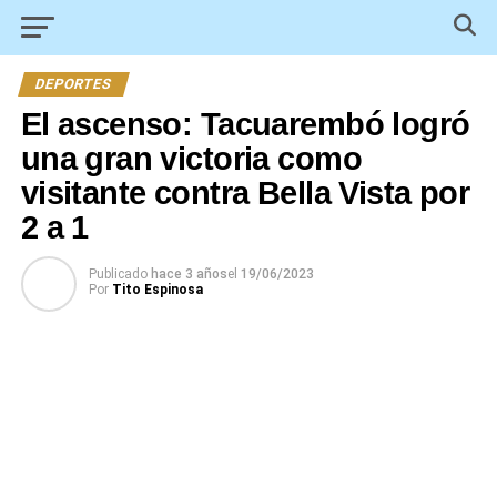
DEPORTES
El ascenso: Tacuarembó logró
una gran victoria como
visitante contra Bella Vista por
2 a 1
Publicado
hace 3 años
el
19/06/2023
Por
Tito Espinosa