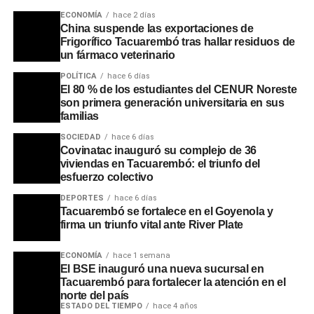
ECONOMÍA
hace 2 días
China suspende las exportaciones de
Frigorífico Tacuarembó tras hallar residuos de
un fármaco veterinario
POLÍTICA
hace 6 días
El 80 % de los estudiantes del CENUR Noreste
son primera generación universitaria en sus
familias
SOCIEDAD
hace 6 días
Covinatac inauguró su complejo de 36
viviendas en Tacuarembó: el triunfo del
esfuerzo colectivo
DEPORTES
hace 6 días
Tacuarembó se fortalece en el Goyenola y
firma un triunfo vital ante River Plate
ECONOMÍA
hace 1 semana
El BSE inauguró una nueva sucursal en
Asimismo, se recordaron las intervenciones que realizaba
Tacuarembó para fortalecer la atención en el
en pleno apogeo de sus bailes multitudinarios, cuando
norte del país
pausaba la música para brindar mensajes de
ESTADO DEL TIEMPO
hace 4 años