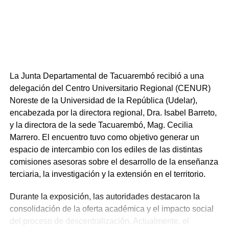
Rural del Uruguay. La secuencia consecutiva de ambas
cumbres políticas y gremiales en suelo salteño fue
catalogada por los organizadores como un escenario
propicio para robustecer los canales de comunicación
entre la producción agropecuaria nacional y las
administraciones departamentales.
La Junta Departamental de Tacuarembó recibió a una
Portal del Norte
delegación del Centro Universitario Regional (CENUR)
Noreste de la Universidad de la República (Udelar),
NOTICIAS RELACIONADAS:
CONGRESO DE INTENDENTES
encabezada por la directora regional, Dra. Isabel Barreto,
y la directora de la sede Tacuarembó, Mag. Cecilia
A CONTINUACIÓN
Marrero. El encuentro tuvo como objetivo generar un
De la discusión nacional a la realidad
espacio de intercambio con los ediles de las distintas
departamental: Así fue la última sesión de los
comisiones asesoras sobre el desarrollo de la enseñanza
ediles en Tacuarembó
terciaria, la investigación y la extensión en el territorio.
NO SE PIERDA
Tacuarembó unió las banderas partidarias para
Durante la exposición, las autoridades destacaron la
gritar “Nunca Más”en homenaje a Gutiérrez Ruiz
consolidación de la oferta académica y el impacto social
y Michelini
del proceso de descentralización. Actualmente, el