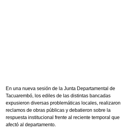
Respecto a la propuesta educativa, se detalló que la sede
Tacuarembó imparte carreras como Ingeniería Forestal y
la Licenciatura en Economía Agrícola y Agronegocios —
únicas en el país—, además del Tecnólogo en
Administración y Contabilidad, la Licenciatura en Biología
Humana y diversas tecnicaturas y trayectorias iniciales.
Respecto a la inserción laboral, la oferta ligada al sector
productivo forestal registra una elevada demanda,
mientras que el Tecnólogo en Administración y
Contabilidad mantiene los mayores niveles de ingreso
anual.
En una nueva sesión de la Junta Departamental de
Tacuarembó, los ediles de las distintas bancadas
expusieron diversas problemáticas locales, realizaron
reclamos de obras públicas y debatieron sobre la
respuesta institucional frente al reciente temporal que
afectó al departamento.