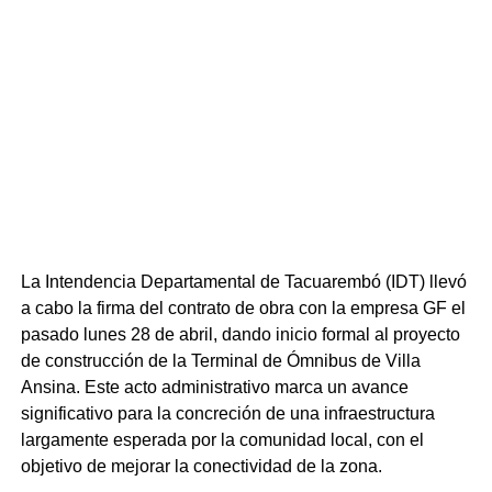
Ezquerra valoró la iniciativa de nuevas figuras en la
gestión pública.
La Intendencia Departamental de Tacuarembó (IDT) llevó
a cabo la firma del contrato de obra con la empresa GF el
pasado lunes 28 de abril, dando inicio formal al proyecto
de construcción de la Terminal de Ómnibus de Villa
Ansina. Este acto administrativo marca un avance
Foto alcade Álvaro Mattos (Centro).
significativo para la concreción de una infraestructura
largamente esperada por la comunidad local, con el
Luis Irigoín Inicia su segundo
objetivo de mejorar la conectividad de la zona.