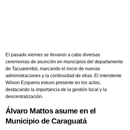
Actualmente, tanto OSE como el Frigorífico Tacuarembó
han sido notificados de los informes y ya se encuentran
ejecutando trabajos para solucionar los inconvenientes
detectados en sus respectivas áreas de competencia.
Portal del Norte
El pasado viernes se llevaron a cabo diversas
ceremonias de asunción en municipios del departamento
de Tacuarembó, marcando el inicio de nuevas
administraciones y la continuidad de otras. El intendente
Wilson Ezquerra estuvo presente en los actos,
destacando la importancia de la gestión local y la
descentralización.
Álvaro Mattos asume en el
Municipio de Caraguatá