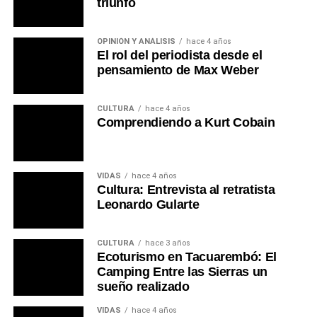
triunfo
OPINIÓN Y ANÁLISIS
hace 4 años
El rol del periodista desde el
pensamiento de Max Weber
Foto alcalde Ana Camejo (Centro).
CULTURA
hace 4 años
Portal del Norte
Comprendiendo a Kurt Cobain
VIDAS
hace 4 años
Cultura: Entrevista al retratista
Leonardo Gularte
CULTURA
hace 3 años
Ecoturismo en Tacuarembó: El
Camping Entre las Sierras un
sueño realizado
VIDAS
hace 4 años