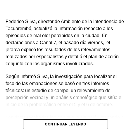
el progreso es fruto de una sociedad “pujante, solidaria,
de trabajo, de esfuerzo”.
Federico Silva, director de Ambiente de la Intendencia de
Además, el intendente recordó la lucha por el Liceo,
Tacuarembó, actualizó la información respecto a los
fundamental para que los jóvenes no tengan que emigrar
episodios de mal olor percibidos en la ciudad. En
para estudiar. Asimismo, anunció que el esperado
declaraciones a Canal 7, el pasado día viernes, el
Polideportivo será inaugurado “en no más de 3 meses”,
jerarca explicó los resultados de los relevamientos
sumándose a mejoras previas como la piscina y la plaza.
realizados por especialistas y detalló el plan de acción
conjunto con los organismos involucrados.
Portal del Norte
Según informó Silva, la investigación para localizar el
NOTICIAS RELACIONADAS:
CURTINA
IDT
TACUAREMBÓ
foco de las emanaciones se basó en tres informes
técnicos: un estudio de campo, un relevamiento de
NO SE PIERDA
percepción vecinal y un análisis cronológico que sitúa el
Ambiente informa sobre el origen de los olores
inicio de la problemática entre el 5 y el 6 de octubre.
en Tacuarembó: prevalecen causas sanitarias
sobre las industriales
Los datos recabados indican que la situación responde a
factores múltiples: Como causa principal, se detectó un
CONTINUAR LEYENDO