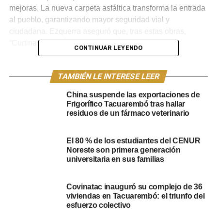
mejoras. La nueva carpeta asfáltica transforma la entrada
al pueblo, garantizando mayor seguridad vial y
ciudadana. Ezquerra aseguró que, tras estas obras,
“Curtina tiene el 99% de sus calles asfaltadas”.
CONTINUAR LEYENDO
Inversión detallada
TAMBIÉN LE INTERESE LEER
Se pavimentaron 70 cuadras con pavimento luminoso y
China suspende las exportaciones de
se agregaron más de 30 cuadras de carpeta asfáltica. Se
Frigorífico Tacuarembó tras hallar
inauguró el alumbrado nuevo en Plaza 33 Orientales y se
residuos de un fármaco veterinario
está finalizando la instalación de más de 40 focos
adicionales en la vía pública.
El 80 % de los estudiantes del CENUR
Noreste son primera generación
La visión de la Junta Local
universitaria en sus familias
Roberto Olivera, visiblemente emocionado, calificó la
inauguración como la culminación de un gran sueño.
Covinatac inauguró su complejo de 36
viviendas en Tacuarembó: el triunfo del
Además de la entrada, mencionó que el periodo pasado
esfuerzo colectivo
ya había dejado una marca importante con más de 70