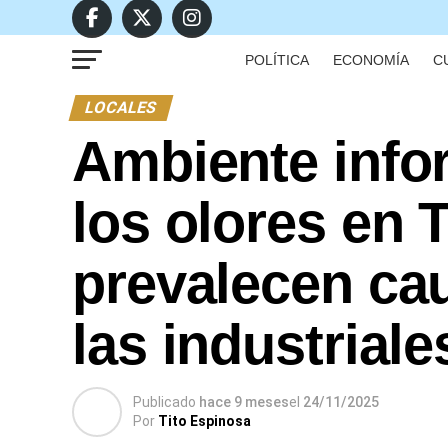
POLÍTICA
ECONOMÍA
C
LOCALES
Ambiente infor
los olores en
prevalecen cau
las industriale
Publicado
hace 9 meses
el
24/11/2025
Por
Tito Espinosa