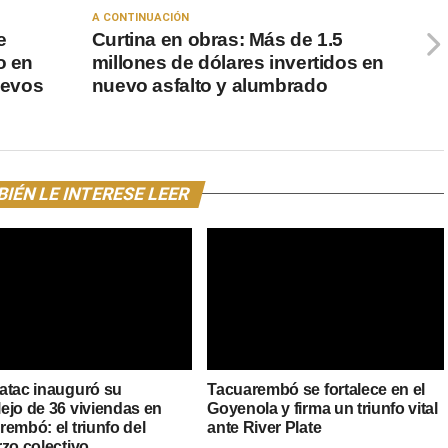
A CONTINUACIÓN
e
Curtina en obras: Más de 1.5
o en
millones de dólares invertidos en
uevos
nuevo asfalto y alumbrado
IÉN LE INTERESE LEER
atac inauguró su
Tacuarembó se fortalece en el
ejo de 36 viviendas en
Goyenola y firma un triunfo vital
embó: el triunfo del
ante River Plate
rzo colectivo