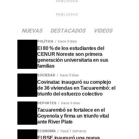
PUBLICIDAD
PUBLICIDAD
NUEVAS
DESTACADOS
VIDEOS
POLÍTICA
hace 3 días
El 80 % de los estudiantes del
CENUR Noreste son primera
generación universitaria en sus
familias
SOCIEDAD
hace 3 días
Covinatac inauguró su complejo
de 36 viviendas en Tacuarembó: el
triunfo del esfuerzo colectivo
DEPORTES
hace 3 días
Tacuarembó se fortalece en el
Goyenola y firma un triunfo vital
ante River Plate
ECONOMÍA
hace 1 semana
El BSE inauguró una nueva