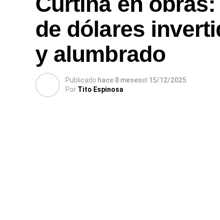
Curtina en obras:
de dólares invert
y alumbrado
Publicado
hace 8 meses
el
15/12/2025
Por
Tito Espinosa