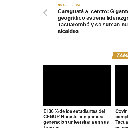
NO SE PIERDA
Caraguatá al centro: Gigant
geográfico estrena liderazg
Tacuarembó y se suman n
alcaldes
TAMB
El 80 % de los estudiantes del
Covin
CENUR Noreste son primera
compl
generación universitaria en sus
Tacuar
familias
esfue