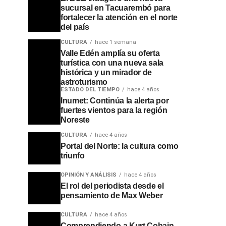
sucursal en Tacuarembó para
fortalecer la atención en el norte
del país
CULTURA
hace 1 semana
Valle Edén amplía su oferta
turística con una nueva sala
histórica y un mirador de
astroturismo
ESTADO DEL TIEMPO
hace 4 años
Inumet: Continúa la alerta por
fuertes vientos para la región
Noreste
CULTURA
hace 4 años
Portal del Norte: la cultura como
triunfo
OPINIÓN Y ANÁLISIS
hace 4 años
El rol del periodista desde el
pensamiento de Max Weber
CULTURA
hace 4 años
Comprendiendo a Kurt Cobain