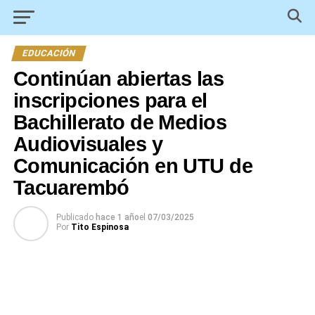
EDUCACIÓN
Continúan abiertas las
inscripciones para el
Bachillerato de Medios
Audiovisuales y
Comunicación en UTU de
Tacuarembó
Publicado
hace 1 año
el
07/03/2025
Por
Tito Espinosa