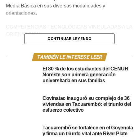
Media Básica en sus diversas modalidades y
orientaciones.
COMPETENCIAS TECNOLÓGICAS VINCULADAS A LA
ORIENTACIÓN
CONTINUAR LEYENDO
● Gestiona eficientemente equipamientos y tecnologías,
así como recursos humanos y financieros, para
TAMBIÉN LE INTERESE LEER
desarrollar proyectos audiovisuales y de comunicación
El 80 % de los estudiantes del CENUR
creativa e innovadora.
Noreste son primera generación
universitaria en sus familias
● Desarrolla e implementa estrategias de comunicación
asertiva mediante la producción de contenidos
Covinatac inauguró su complejo de 36
multimediales orientadas a audiencias diversas,
viviendas en Tacuarembó: el triunfo del
identificando objetivos de comunicación, medios y
esfuerzo colectivo
canales de difusión, de manera ética frente al impacto de
las acciones comunicativas llevadas a cabo.
Tacuarembó se fortalece en el Goyenola
y firma un triunfo vital ante River Plate
● Diseña y desarrolla proyectos audiovisuales y de