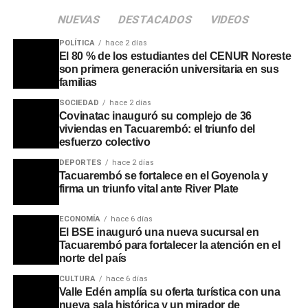
NUEVAS
DESTACADOS
VIDEOS
POLÍTICA
hace 2 días
El 80 % de los estudiantes del CENUR Noreste
son primera generación universitaria en sus
familias
SOCIEDAD
hace 2 días
Covinatac inauguró su complejo de 36
viviendas en Tacuarembó: el triunfo del
esfuerzo colectivo
Más allá de las cifras de producción, el impacto más
significativo se refleja en el mercado laboral. Con la
DEPORTES
hace 2 días
ampliación, la plantilla de trabajadores creció de 1.250 a
Tacuarembó se fortalece en el Goyenola y
firma un triunfo vital ante River Plate
1.750 operarios, generando 500 nuevos puestos de
trabajo directos. Se estima que la actividad del frigorífico
ECONOMÍA
hace 6 días
volcará mensualmente cerca de dos millones de dólares
El BSE inauguró una nueva sucursal en
al mercado local, consolidándose como la industria más
Tacuarembó para fortalecer la atención en el
grande del departamento.
norte del país
CULTURA
hace 6 días
Durante el acto, la ministra Fernanda Cardona subrayó
Valle Edén amplía su oferta turística con una
que este tipo de industrialización prepara al país para la
nueva sala histórica y un mirador de