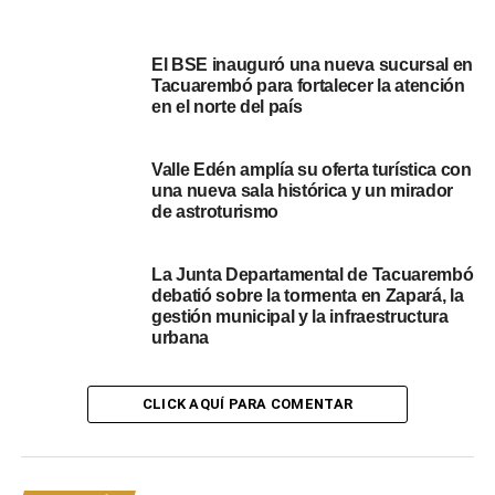
comunicación identitarios, situados y diversos,
considerando aspectos éticos y estéticos, en forma
autónoma mediante el uso de tecnologías y normativas
El BSE inauguró una nueva sucursal en
Tacuarembó para fortalecer la atención
de la disciplina para producir contenidos audiovisuales.
en el norte del país
Para más información comunicarse con el 4632 2892
Valle Edén amplía su oferta turística con
Portal del Norte
una nueva sala histórica y un mirador
de astroturismo
NOTICIAS RELACIONADAS:
DESTACADOS
MEDIOS AUDIOVISUALES
TACUAREMBÓ
UTU
La Junta Departamental de Tacuarembó
debatió sobre la tormenta en Zapará, la
A CONTINUACIÓN
gestión municipal y la infraestructura
Taller de Periodismo en Casa de la Cultura
urbana
Tacuarembó: Un espacio para aprender y
desarrollar habilidades comunicativas
CLICK AQUÍ PARA COMENTAR
NO SE PIERDA
Señales de alerta y estrategías para detectar y
prevenir ataques cibernéticos con inteligencia
artificial