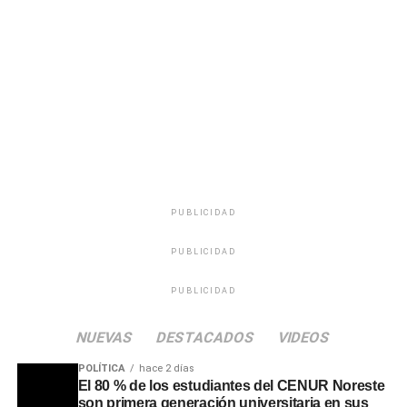
las ondas de Radio Oriental y en las pistas de baile de
todo el país, se destacó especialmente su profunda
calidad humana, su capacidad para escuchar a la
audiencia en momentos de soledad y su incansable labor
solidaria mediante maratones de recolección de
donaciones para los sectores más necesitados.
PUBLICIDAD
PUBLICIDAD
PUBLICIDAD
NUEVAS
DESTACADOS
VIDEOS
POLÍTICA
hace 2 días
El 80 % de los estudiantes del CENUR Noreste
son primera generación universitaria en sus