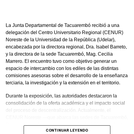
La Junta Departamental de Tacuarembó recibió a una
delegación del Centro Universitario Regional (CENUR)
Noreste de la Universidad de la República (Udelar),
encabezada por la directora regional, Dra. Isabel Barreto,
Felicitaciones por operativos y
y la directora de la sede Tacuarembó, Mag. Cecilia
reclamos de caminería
Marrero. El encuentro tuvo como objetivo generar un
espacio de intercambio con los ediles de las distintas
En el ámbito de la gestión y la seguridad, el suplente de
comisiones asesoras sobre el desarrollo de la enseñanza
edil del Partido Nacional, Augusto Sánchez, brindó un
terciaria, la investigación y la extensión en el territorio.
reconocimiento a la Intendencia de Tacuarembó.
Específicamente, destacó el trabajo del Departamento de
Durante la exposición, las autoridades destacaron la
Electricidad y los funcionarios de CHAFO por su apoyo
consolidación de la oferta académica y el impacto social
en tareas previas al partido entre Tacuarembó FC y
del proceso de descentralización. Actualmente, el
Peñarol, extendiendo la felicitación al operativo policial
CENUR Noreste —que abarca las sedes de Tacuarembó,
por su éxito antes, durante y después del encuentro
Rivera y Cerro Largo— registra más de 6.700 estudiantes
CONTINUAR LEYENDO
deportivo.
activos. Según los datos presentados, aproximadamente