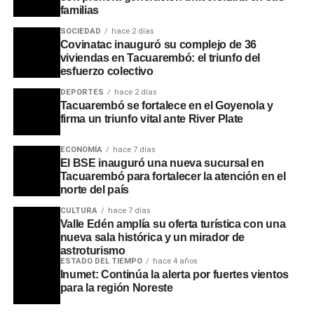
familias
SOCIEDAD
hace 2 días
Covinatac inauguró su complejo de 36
viviendas en Tacuarembó: el triunfo del
esfuerzo colectivo
DEPORTES
hace 2 días
Tacuarembó se fortalece en el Goyenola y
firma un triunfo vital ante River Plate
ECONOMÍA
hace 7 días
El BSE inauguró una nueva sucursal en
Tacuarembó para fortalecer la atención en el
norte del país
CULTURA
hace 7 días
Valle Edén amplía su oferta turística con una
Asimismo, se recordaron las intervenciones que realizaba
nueva sala histórica y un mirador de
en pleno apogeo de sus bailes multitudinarios, cuando
astroturismo
pausaba la música para brindar mensajes de
ESTADO DEL TIEMPO
hace 4 años
Inumet: Continúa la alerta por fuertes vientos
concientización a los jóvenes sobre la educación, la
para la región Noreste
prevención de adicciones y la importancia de no olvidar
los orígenes.