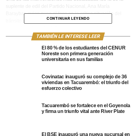
suplente de edil del Partido Nacional, Ana María
Baraybar, quien puso el foco en la crítica situación del
CONTINUAR LEYENDO
tránsito en Tacuarembó. Calificándolo como un
“verdadero desorden”, Baraybar argumentó que el
creciente parque automotor ha provocado la
TAMBIÉN LE INTERESE LEER
naturalización de infracciones.
El 80 % de los estudiantes del CENUR
Noreste son primera generación
La edil suplente detalló que los problemas más graves
universitaria en sus familias
incluyen vehículos estacionados a ambos lados de vías
de doble circulación, la ocupación de ochavas, y la
Covinatac inauguró su complejo de 36
obstrucción parcial o total de accesos a garajes. Subrayó
viviendas en Tacuarembó: el triunfo del
que estas prácticas limitan la visibilidad en cruces
esfuerzo colectivo
importantes, obligando a los conductores a avanzar
peligrosamente hasta casi la mitad de la calle
Tacuarembó se fortalece en el Goyenola
preferencial para poder corroborar si viene otro vehículo.
y firma un triunfo vital ante River Plate
El BSE inauguró una nueva sucursal en