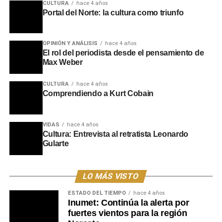
CULTURA
hace 4 años
Portal del Norte: la cultura como triunfo
La ceremonia contó con la presencia de familiares del
homenajeado, entre ellos su hermano Rubén Duarte,
además de excompañeros de trabajo y referentes de la
OPINIÓN Y ANÁLISIS
hace 4 años
El rol del periodista desde el pensamiento de
radiodifusión. Durante la sesión también se dieron a
Max Weber
conocer emotivos mensajes de adhesión enviados por
autoridades nacionales, exmandatarios y amigos
CULTURA
hace 4 años
cercanos que no pudieron asistir, reafirmando el cariño y
Comprendiendo a Kurt Cobain
la gratitud de una comunidad hacia la figura de un
hombre que dejó una marca indeleble con su inolvidable
mensaje:
“Te quiero mucho y recordá que si vos querés,
VIDAS
hace 4 años
Cultura: Entrevista al retratista Leonardo
podés”
.
Gularte
Portal del Norte
LO MÁS VISTO
ESTADO DEL TIEMPO
hace 4 años
Inumet: Continúa la alerta por
fuertes vientos para la región