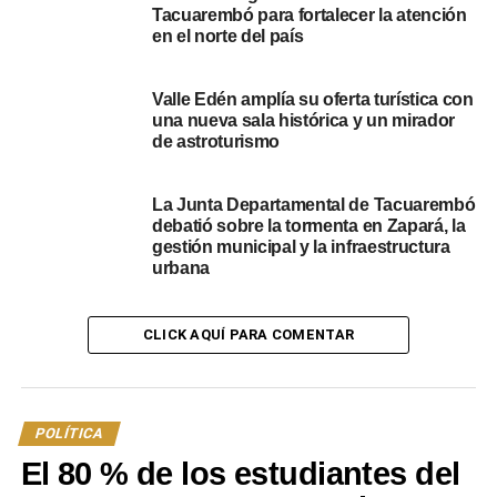
Tacuarembó para fortalecer la atención
en el norte del país
Valle Edén amplía su oferta turística con
una nueva sala histórica y un mirador
de astroturismo
La Junta Departamental de Tacuarembó
debatió sobre la tormenta en Zapará, la
gestión municipal y la infraestructura
urbana
Menciones a la salud mental y labor
CLICK AQUÍ PARA COMENTAR
de protectores animales
La sesión también tuvo un componente de conciencia
social. La edil del Partido Nacional, Alicia Chiappara,
POLÍTICA
utilizó su tiempo para informar sobre el Día Mundial de la
El 80 % de los estudiantes del
Salud Mental (10 de octubre), destacando que esta es tan