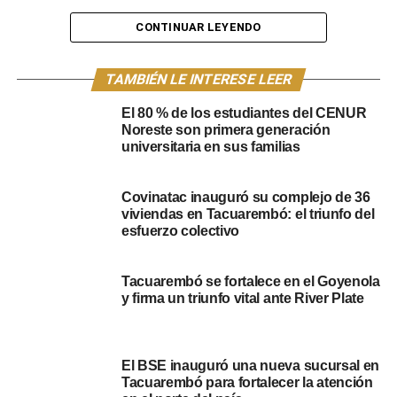
CONTINUAR LEYENDO
TRABAJO AUDIOVISUAL DE DANEC REALIZACIONES.
TAMBIÉN LE INTERESE LEER
El 80 % de los estudiantes del CENUR
Noreste son primera generación
universitaria en sus familias
Covinatac inauguró su complejo de 36
NOTICIAS RELACIONADAS:
ESTUDIANTES
TACUAREMBÓ
viviendas en Tacuarembó: el triunfo del
WANDERERS
esfuerzo colectivo
A CONTINUACIÓN
Comienza la Segunda Rueda: Tacuarembó vs
Tacuarembó se fortalece en el Goyenola
Progreso, hora y precio de las entradas
y firma un triunfo vital ante River Plate
NO SE PIERDA
Se hará un remate solidario en beneficio de los
equipos de handball del Polideportivo
El BSE inauguró una nueva sucursal en
Tacuarembó para fortalecer la atención