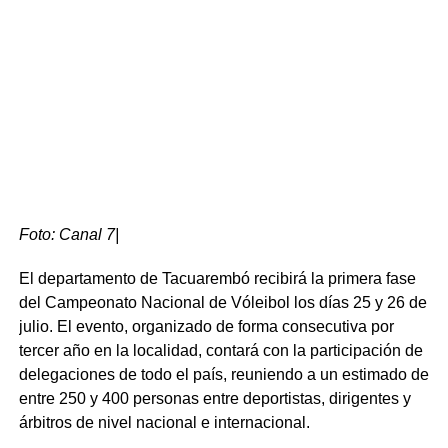
Apenas dos minutos después llegó el golpe de gracia. En
una destacada jugada colectiva que incluyó un corte de
Otegui, pase para González y apertura hacia la derecha
para Carrillo, este metió un centro rasante que encontró
completamente solo a Nicolás González. El
centrodelantero definió de pierna derecha contra el fondo
de la red para sellar el 2 a 0 definitivo.
Ante la adversidad, Tacuarembó adelantó sus líneas e
Foto: Canal 7|
intentó reaccionar. El colombiano Nicolás González
generó buenas insinuaciones con un remate de zurda
El departamento de Tacuarembó recibirá la primera fase
que terminó abriéndose. Las oportunidades más claras
del Campeonato Nacional de Vóleibol los días 25 y 26 de
para achicar distancias chocaron directamente contra la
julio. El evento, organizado de forma consecutiva por
enorme figura del arquero visitante Joaquín Silva, quien
tercer año en la localidad, contará con la participación de
se erigió como la gran estrella del partido al ahogar dos
delegaciones de todo el país, reuniendo a un estimado de
ocasiones clarísimas: primero ante un cabezazo de
entre 250 y 400 personas entre deportistas, dirigentes y
Agustín Coito y luego deteniendo a puro reflejo un fuerte
árbitros de nivel nacional e internacional.
remate de Varela tras pase de Méndez.