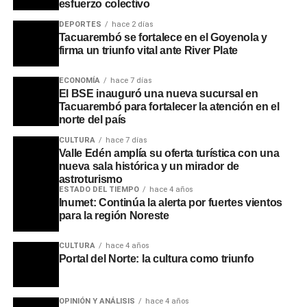
esfuerzo colectivo
DEPORTES
hace 2 días
Tacuarembó se fortalece en el Goyenola y
firma un triunfo vital ante River Plate
ECONOMÍA
hace 7 días
El BSE inauguró una nueva sucursal en
Tacuarembó para fortalecer la atención en el
norte del país
CULTURA
hace 7 días
Valle Edén amplía su oferta turística con una
nueva sala histórica y un mirador de
astroturismo
ESTADO DEL TIEMPO
hace 4 años
Inumet: Continúa la alerta por fuertes vientos
para la región Noreste
CULTURA
hace 4 años
Portal del Norte: la cultura como triunfo
OPINIÓN Y ANÁLISIS
hace 4 años