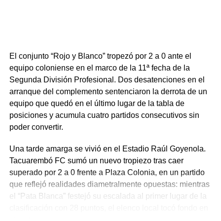
necesitada y renovar la ilusión de su gente en el torneo.
Portal del Norte
El conjunto “Rojo y Blanco” tropezó por 2 a 0 ante el
equipo coloniense en el marco de la 11ª fecha de la
Segunda División Profesional. Dos desatenciones en el
arranque del complemento sentenciaron la derrota de un
equipo que quedó en el último lugar de la tabla de
posiciones y acumula cuatro partidos consecutivos sin
poder convertir.
Una tarde amarga se vivió en el Estadio Raúl Goyenola.
Tacuarembó FC sumó un nuevo tropiezo tras caer
superado por 2 a 0 frente a Plaza Colonia, en un partido
que reflejó realidades diametralmente opuestas: mientras
el “Pata Blanca” festejó su escalada al primer lugar de la
clasificación con 28 puntos, el elenco local tocó fondo en
el certamen.