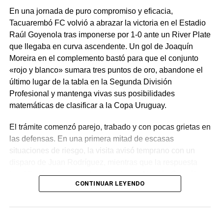
En una jornada de puro compromiso y eficacia,
Tacuarembó FC volvió a abrazar la victoria en el Estadio
Raúl Goyenola tras imponerse por 1-0 ante un River Plate
que llegaba en curva ascendente. Un gol de Joaquín
Moreira en el complemento bastó para que el conjunto
«rojo y blanco» sumara tres puntos de oro, abandone el
último lugar de la tabla en la Segunda División
Profesional y mantenga vivas sus posibilidades
matemáticas de clasificar a la Copa Uruguay.
El trámite comenzó parejo, trabado y con pocas grietas en
las defensas. En una primera mitad de escasas
situaciones de riesgo, la visita avisó temprano con un
disparo de Juan Rodríguez, mientras que la respuesta
local llegó en los pies del colombiano Nicolás González,
CONTINUAR LEYENDO
quien tras un pivoteo del brasileño Lucao elevó su remate
por encima del horizontal.
River tuvo las opciones más claras antes del descanso: