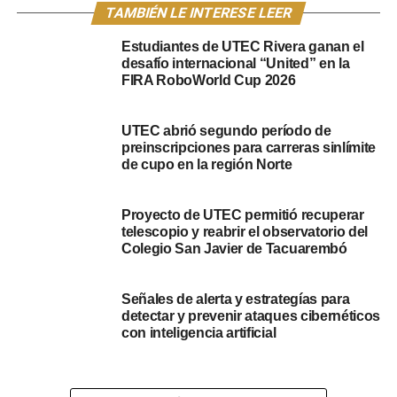
pase de enseñanza media superior (fórmula 69A de
TAMBIÉN LE INTERESE LEER
bachillerato o constancia de egreso del CES o DGETP-
Estudiantes de UTEC Rivera ganan el
UTU). Algunas carreras podrán solicitar información
desafío internacional “United” en la
adicional y las que cuentan con cupos y sorteos
FIRA RoboWorld Cup 2026
publicarán sus resultados en febrero en el sitio web de la
Universidad.
UTEC abrió segundo período de
preinscripciones para carreras sinlímite
UTEC es sinónimo de oportunidad
de cupo en la región Norte
Para Micaela Díaz, primera egresada de Ingeniería
Proyecto de UTEC permitió recuperar
Agroambiental en Durazno, le resultó “una experiencia
telescopio y reabrir el observatorio del
increíble” estudiar en UTEC. “Desde el primer día pude
Colegio San Javier de Tacuarembó
aprender haciendo: trabajar en proyectos reales, en
laboratorio, en campo, y aplicar todos los conocimientos”,
Señales de alerta y estrategías para
comentó. Hoy trabaja en lo que se formó. “UTEC es
detectar y prevenir ataques cibernéticos
sinónimo de oportunidad. A los jóvenes que venimos de
con inteligencia artificial
familias trabajadoras la posibilidad de formarnos y crecer
profesionalmente, a un nivel que está a la par con otros
países”, destacó.