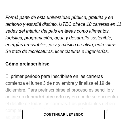
Formá parte de esta universidad pública, gratuita y en
territorio y estudiá distinto. UTEC ofrece 18 carreras en 11
sedes del interior del país en áreas como alimentos,
logística, programación, agua y desarrollo sostenible,
energías renovables, jazz y música creativa, entre otras.
Se trata de tecnicaturas, licenciaturas e ingenierías.
Cómo preinscribirse
El primer periodo para inscribirse en las carreras
comienza el lunes 3 de noviembre y finaliza el 19 de
diciembre. Para preinscribirse el proceso es sencillo y
online en
descubri.utec.edu.uy
en donde se encuentra
el detalle de todas las carreras. Los postulantes deben
completar un formulario con información personal y
CONTINUAR LEYENDO
adjuntar la documentación solicitada: Cédula de
identidad, carné de salud vigente, constancia de voto y