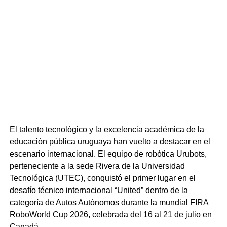
conocimientos en Ingea, una empresa dedicada a la
automatización en ingeniería eléctrica.
¿Qué estudiar en UTEC?
Este periodo de preinscripciones inicia con una novedad.
En 2026 se podrá comenzar a cursar una nueva carrera
en UTEC Minas. Se trata de una tecnicatura. A
continuación, se lista la oferta educativa disponible en
UTEC para 2025, detallando si la carrera tiene o no
cupos, la sede en la que se imparte y el turno en que se
El talento tecnológico y la excelencia académica de la
dicta.
educación pública uruguaya han vuelto a destacar en el
escenario internacional. El equipo de robótica Urubots,
● Tecnicatura en Comunicación Creativa y
perteneciente a la sede Rivera de la Universidad
Entretenimiento Digital: No aplica cupos. Sede
Tecnológica (UTEC), conquistó el primer lugar en el
desafío técnico internacional “United” dentro de la
Minas. Modalidad semipresencial.
categoría de Autos Autónomos durante la mundial FIRA
● Licenciatura en Análisis Alimentario: Sin cupos. Sede
RoboWorld Cup 2026, celebrada del 16 al 21 de julio en
Paysandú. Turno vespertino-nocturno.
Canadá.