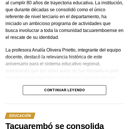
al cumplir 80 años de trayectoria educativa. La institución,
Presencial.
que durante décadas se consolidó como el único
referente de nivel terciario en el departamento, ha
● Ingeniería Biomédica: Sin cupos. Sede Fray Bentos.
iniciado un ambicioso programa de actividades que
Turno con horario mixto (diurno y nocturno)
busca involucrar a toda la comunidad tacuaremboense en
según las necesidades. Modalidad Presencial.
el rescate de su identidad.
● Tecnólogo en Manejo de Sistemas de Producción
La profesora Analía Olivera Prietto, integrante del equipo
Lechera: No aplica cupos. Sede Nueva Helvecia,
docente, destacó la relevancia histórica de este
aniversario para el sistema educativo regional,
Colonia. Modalidad Presencial en régimen de Formación
subrayando que por estas aulas se han formado la gran
Dual (parte se realiza en Nueva Helvecia en
mayoría de los maestros y profesores que hoy ejercen
funciones tanto en la ciudad como en el resto del país.
la Escuela de Lechería y parte en tambos de la región).
CONTINUAR LEYENDO
Según explicó Olivera Prietto, la planificación de los
Posibilidad de internado en Nueva Helvecia
festejos no se limitará solo al mes de mayo, sino que
tendrá continuidad durante todo el año escolar.
en caso de necesitar.
EDUCACIÓN
La agenda de trabajo se sostiene sobre dos pilares
● Tecnólogo Informático: Se dicta en tres sedes.
Tacuarembó se consolida
fundamentales. Por un lado, se está realizando un