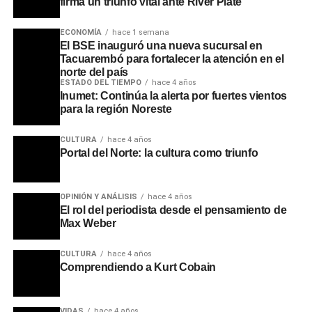
firma un triunfo vital ante River Plate
grande del departamento.
ECONOMÍA
hace 1 semana
Durante el acto, la ministra Fernanda Cardona subrayó
El BSE inauguró una nueva sucursal en
que este tipo de industrialización prepara al país para la
Tacuarembó para fortalecer la atención en el
norte del país
apertura de nuevos mercados internacionales mediante
ESTADO DEL TIEMPO
hace 4 años
la mejora en logística y tecnología. Por su parte, el
Inumet: Continúa la alerta por fuertes vientos
intendente Ezquerra enfatizó que estas inversiones son la
para la región Noreste
clave para combatir el desarraigo, permitiendo que la
CULTURA
hace 4 años
población local encuentre oportunidades de desarrollo en
Portal del Norte: la cultura como triunfo
su propia tierra sin necesidad de emigrar.
La alianza entre Marfrig y MBRF consolida al Frigorífico
OPINIÓN Y ANÁLISIS
hace 4 años
Tacuarembó como un motor económico fundamental. Con
El rol del periodista desde el pensamiento de
una infraestructura de vanguardia, la planta simboliza el
Max Weber
avance de Uruguay hacia un futuro de mayor desarrollo
CULTURA
hace 4 años
agroindustrial, donde la sinergia entre productores,
Comprendiendo a Kurt Cobain
trabajadores y el sector privado impulsa el crecimiento
sostenido de la ganadería nacional.
VIDAS
hace 4 años