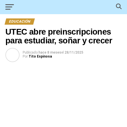
EDUCACIÓN
UTEC abre preinscripciones
para estudiar, soñar y crecer
Publicado
hace 8 meses
el
28/11/2025
Por
Tito Espinosa