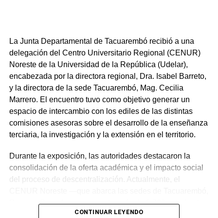
La Junta Departamental de Tacuarembó recibió a una
delegación del Centro Universitario Regional (CENUR)
Noreste de la Universidad de la República (Udelar),
encabezada por la directora regional, Dra. Isabel Barreto,
y la directora de la sede Tacuarembó, Mag. Cecilia
Marrero. El encuentro tuvo como objetivo generar un
espacio de intercambio con los ediles de las distintas
comisiones asesoras sobre el desarrollo de la enseñanza
terciaria, la investigación y la extensión en el territorio.
Durante la exposición, las autoridades destacaron la
consolidación de la oferta académica y el impacto social
del proceso de descentralización. Actualmente, el
CENUR Noreste —que abarca las sedes de Tacuarembó,
Rivera y Cerro Largo— registra más de 6.700 estudiantes
CONTINUAR LEYENDO
activos. Según los datos presentados, aproximadamente