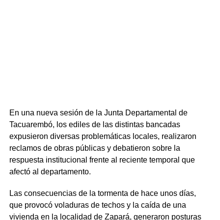
la Licenciatura en Economía Agrícola y Agronegocios —
únicas en el país—, además del Tecnólogo en
Administración y Contabilidad, la Licenciatura en Biología
Humana y diversas tecnicaturas y trayectorias iniciales.
Respecto a la inserción laboral, la oferta ligada al sector
productivo forestal registra una elevada demanda,
mientras que el Tecnólogo en Administración y
Contabilidad mantiene los mayores niveles de ingreso
anual.
En una nueva sesión de la Junta Departamental de
Tacuarembó, los ediles de las distintas bancadas
expusieron diversas problemáticas locales, realizaron
reclamos de obras públicas y debatieron sobre la
respuesta institucional frente al reciente temporal que
afectó al departamento.
Las consecuencias de la tormenta de hace unos días,
que provocó voladuras de techos y la caída de una
vivienda en la localidad de Zapará, generaron posturas