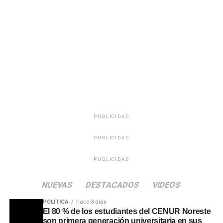
las ondas de Radio Oriental y en las pistas de baile de
todo el país, se destacó especialmente su profunda
calidad humana, su capacidad para escuchar a la
audiencia en momentos de soledad y su incansable labor
solidaria mediante maratones de recolección de
donaciones para los sectores más necesitados.
PUBLICIDAD
PUBLICIDAD
PUBLICIDAD
NUEVAS
DESTACADOS
VIDEOS
POLÍTICA
hace 3 días
El 80 % de los estudiantes del CENUR Noreste
son primera generación universitaria en sus