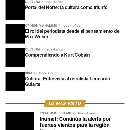
CULTURA
hace 4 años
Portal del Norte: la cultura como triunfo
La ceremonia contó con la presencia de familiares del
homenajeado, entre ellos su hermano Rubén Duarte,
además de excompañeros de trabajo y referentes de la
OPINIÓN Y ANÁLISIS
hace 4 años
El rol del periodista desde el pensamiento de
radiodifusión. Durante la sesión también se dieron a
Max Weber
conocer emotivos mensajes de adhesión enviados por
autoridades nacionales, exmandatarios y amigos
CULTURA
hace 4 años
cercanos que no pudieron asistir, reafirmando el cariño y
Comprendiendo a Kurt Cobain
la gratitud de una comunidad hacia la figura de un
hombre que dejó una marca indeleble con su inolvidable
mensaje:
“Te quiero mucho y recordá que si vos querés,
VIDAS
hace 4 años
Cultura: Entrevista al retratista Leonardo
podés”
.
Gularte
Portal del Norte
LO MÁS VISTO
ESTADO DEL TIEMPO
hace 4 años
Inumet: Continúa la alerta por
fuertes vientos para la región