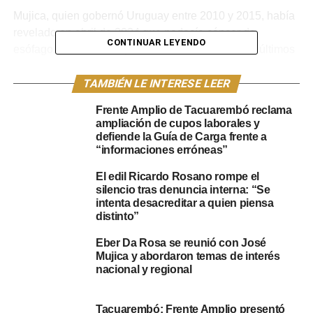
Mujica, quien gobernó Uruguay entre 2010 y 2015, había
revelado en abril de 2024 que padecía cáncer de
CONTINUAR LEYENDO
esófago, enfermedad que debilitó su salud en los últimos
meses. A pesar de su estado, el exmandatario mantuvo
su espíritu combativo y su compromiso con la política,
TAMBIÉN LE INTERESE LEER
afirmando: «Voy a empinar el vaso de la vida hasta el
Frente Amplio de Tacuarembó reclama
último minuto».
ampliación de cupos laborales y
defiende la Guía de Carga frente a
Su médica, Raquel Pannone, había destacado la
“informaciones erróneas”
«fortaleza física y anímica» de Mujica durante el
El edil Ricardo Rosano rompe el
tratamiento, aunque en las últimas semanas su salud se
silencio tras denuncia interna: “Se
deterioró significativamente, requiriendo internaciones y
intenta desacreditar a quien piensa
procedimientos médicos para garantizar su alimentación
distinto”
e hidratación.
Eber Da Rosa se reunió con José
Mujica y abordaron temas de interés
La última aparición pública de Mujica fue durante la
nacional y regional
incorporación de la periodista Blanca Rodríguez al
Movimiento de Participación Popular (MPP), donde
Tacuarembó: Frente Amplio presentó
reafirmó su visión de la política como una pasión y un