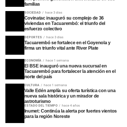
familias
SOCIEDAD
hace 3 días
Covinatac inauguró su complejo de 36
viviendas en Tacuarembó: el triunfo del
esfuerzo colectivo
DEPORTES
hace 3 días
Tacuarembó se fortalece en el Goyenola y
firma un triunfo vital ante River Plate
ECONOMÍA
hace 1 semana
El BSE inauguró una nueva sucursal en
Tacuarembó para fortalecer la atención en el
norte del país
CULTURA
hace 1 semana
Valle Edén amplía su oferta turística con una
Asimismo, se recordaron las intervenciones que realizaba
nueva sala histórica y un mirador de
en pleno apogeo de sus bailes multitudinarios, cuando
astroturismo
pausaba la música para brindar mensajes de
ESTADO DEL TIEMPO
hace 4 años
Inumet: Continúa la alerta por fuertes vientos
concientización a los jóvenes sobre la educación, la
para la región Noreste
prevención de adicciones y la importancia de no olvidar
los orígenes.